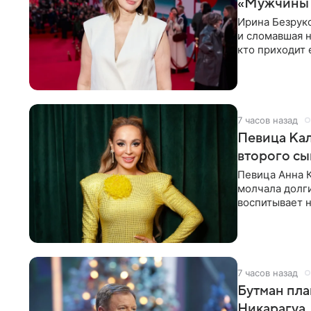
«Мужчины б
Ирина Безрук
и сломавшая н
кто приходит 
7 часов назад
Певица Кал
второго сы
Певица Анна 
молчала долги
воспитывает н
мечтала, что
7 часов назад
Бутман пла
Никарагуа