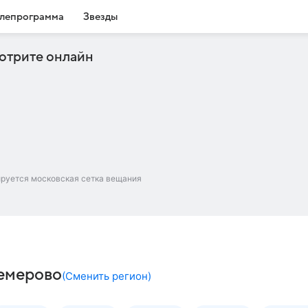
лепрограмма
Звезды
отрите онлайн
ируется московская сетка вещания
Кемерово
(
Сменить регион
)