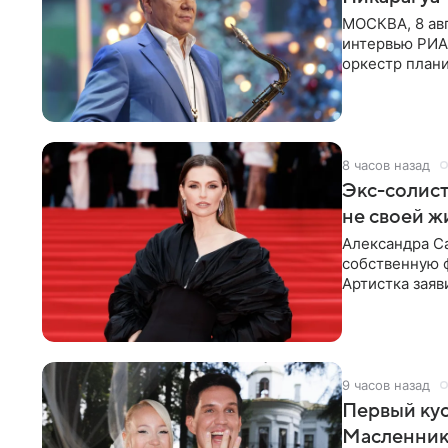
МОСКВА, 8 ав
интервью РИА 
оркестр плани
и Никарагуа.
8 часов назад
Экс-солист
не своей 
Александра Са
собственную ф
Артистка зая
огромна. При
9 часов назад
Первый кус
Масленнико