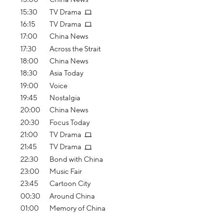
15:30
TV Drama
16:15
TV Drama
17:00
China News
17:30
Across the Strait
18:00
China News
18:30
Asia Today
19:00
Voice
19:45
Nostalgia
20:00
China News
20:30
Focus Today
21:00
TV Drama
21:45
TV Drama
22:30
Bond with China
23:00
Music Fair
23:45
Cartoon City
00:30
Around China
01:00
Memory of China