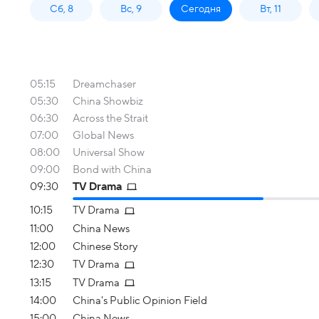
Сб, 8
Вс, 9
Сегодня
Вт, 11
05:15
Dreamchaser
05:30
China Showbiz
06:30
Across the Strait
07:00
Global News
08:00
Universal Show
09:00
Bond with China
09:30
TV Drama
10:15
TV Drama
11:00
China News
12:00
Chinese Story
12:30
TV Drama
13:15
TV Drama
14:00
China's Public Opinion Field
15:00
China News