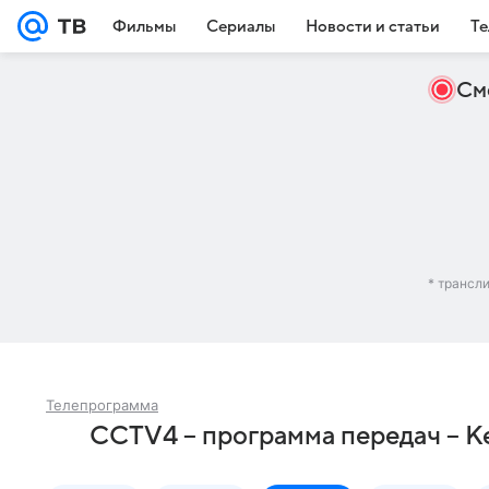
Фильмы
Сериалы
Новости и статьи
Те
См
* трансл
Телепрограмма
CCTV4 – программа передач – 