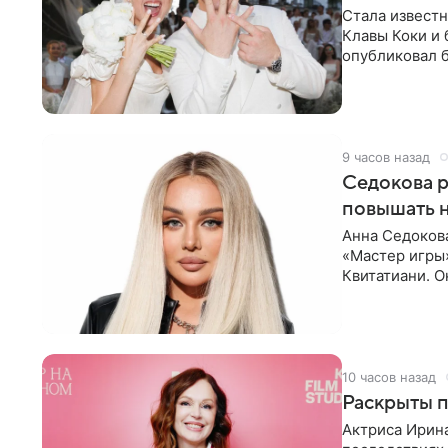
Стала известн
Клавы Коки и
опубликовал б
(принадлежит
9 часов назад
Седокова р
повышать н
Анна Седоков
«Мастер игры
Квитатиани. О
переросла в
10 часов назад
Раскрыты п
Актриса Ирина