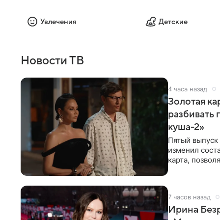
Увлечения
Детские
Новости ТВ
4 часа назад
Золотая кар
разбивать 
куша-2»
Пятый выпуск 
изменил соста
карта, позвол
местами.
7 часов назад
Ирина Безр