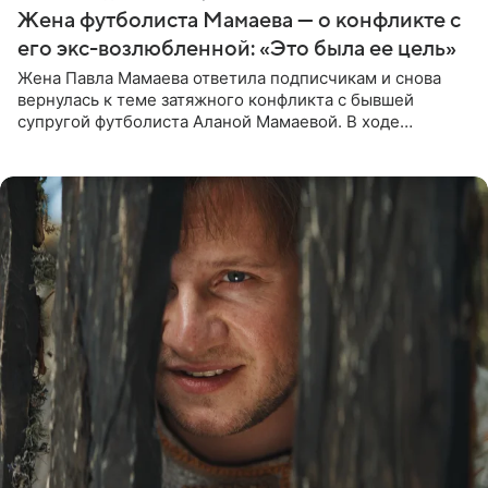
Жена футболиста Мамаева — о конфликте с
его экс-возлюбленной: «Это была ее цель»
Жена Павла Мамаева ответила подписчикам и снова
вернулась к теме затяжного конфликта с бывшей
супругой футболиста Аланой Мамаевой. В ходе
общения с аудиторией один из пользователей
признался, что раньше судил о