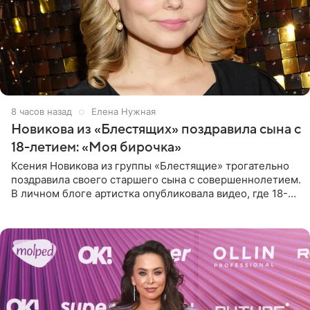
8 часов назад
Елена Нужная
Новикова из «Блестящих» поздравила сына с
18-летием: «Моя бирочка»
Ксения Новикова из группы «Блестящие» трогательно
поздравила своего старшего сына с совершеннолетием.
В личном блоге артистка опубликовала видео, где 18-
летний Мирон легко подхватил маму на руки и закружил
во