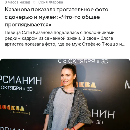
8 часов назад
Соня Жарова
Казанова показала трогательное фото
с дочерью и мужем: «Что-то общее
проглядывается»
Певица Сати Казанова поделилась с поклонниками
редким кадром из семейной жизни. В своем блоге
артистка показала фото, где ее муж Стефано Тиоццо и
их маленькая дочь спят рядом. На снимке отец и
малышка лежат в