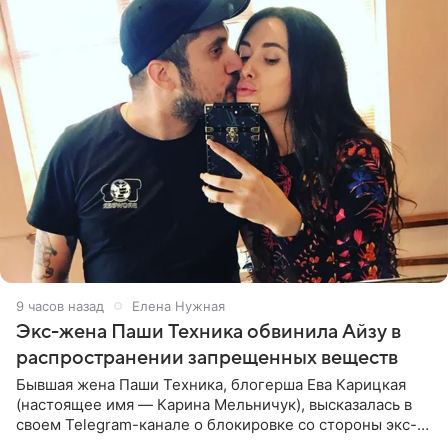
9 часов назад
Елена Нужная
Экс-жена Паши Техника обвинила Айзу в
распространении запрещенных веществ
Бывшая жена Паши Техника, блогерша Ева Карицкая
(настоящее имя — Карина Мельничук), высказалась в
своем Telegram-канале о блокировке со стороны экс-
супруги Гуфа Айзы-Лилуны Ай. Карицкая утверждает,