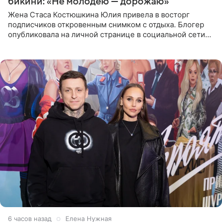
бикини: «Не молодею — дорожаю»
Жена Стаса Костюшкина Юлия привела в восторг
подписчиков откровенным снимком с отдыха. Блогер
опубликовала на личной странице в социальной сети
фото в ярком бикини, позируя на пирсе во время отпуска
в Турции,
6 часов назад
Елена Нужная