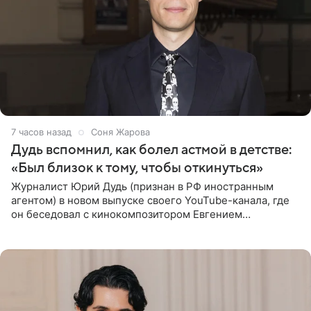
7 часов назад
Соня Жарова
Дудь вспомнил, как болел астмой в детстве:
«Был близок к тому, чтобы откинуться»
Журналист Юрий Дудь (признан в РФ иностранным
агентом) в новом выпуске своего YouTube-канала, где
он беседовал с кинокомпозитором Евгением
Гальпериным, поделился личной историей о борьбе с
бронхиальной астмой в