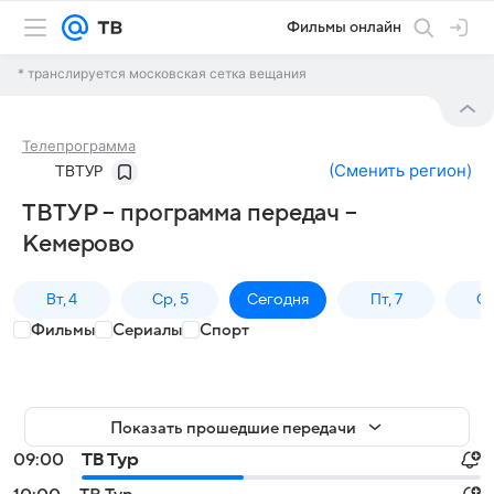
Фильмы онлайн
* транслируется московская сетка вещания
Телепрограмма
(
Сменить регион
)
ТВТУР
ТВТУР – программа передач –
Кемерово
Вт, 4
Ср, 5
Сегодня
Пт, 7
Сб
Фильмы
Сериалы
Спорт
Показать прошедшие передачи
09:00
ТВ Тур