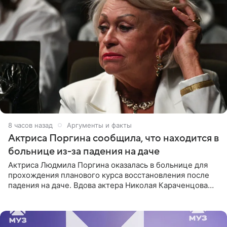
8 часов назад
Аргументы и факты
Актриса Поргина сообщила, что находится в
больнице из-за падения на даче
Актриса Людмила Поргина оказалась в больнице для
прохождения планового курса восстановления после
падения на даче. Вдова актера Николая Караченцова
рассказала об этом сайту MK.ru. Знаменитость получила
сильный