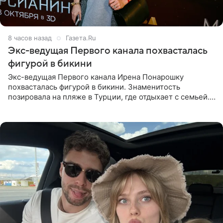
8 часов назад
Газета.Ru
Экс-ведущая Первого канала похвасталась
фигурой в бикини
Экс-ведущая Первого канала Ирена Понарошку
похвасталась фигурой в бикини. Знаменитость
позировала на пляже в Турции, где отдыхает с семьей.
Она поделилась кадрами с отдыха в Instagram (владелец
компания Meta