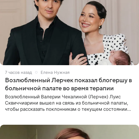
7 часов назад
Елена Нужная
Возлюбленный Лерчек показал блогершу в
больничной палате во время терапии
Возлюбленный Валерии Чекалиной (Лерчек) Луис
Сквиччиарини вышел на связь из больничной палаты,
чтобы рассказать поклонникам о текущем состоянии
блогерши. Он подтвердил, что основной курс
химиотерапии позади, но