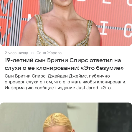
2 часа назад
Соня Жарова
19-летний сын Бритни Спирс ответил на
слухи о ее клонировании: «Это безумие»
Сын Бритни Спирс, Джейден Джеймс, публично
опроверг слухи о том, что его мать якобы клонировали.
Информацию сообщает издание Just Jared. «Это
заставляет меня понять, что многое в СМИ
преувеличено и фальшиво.