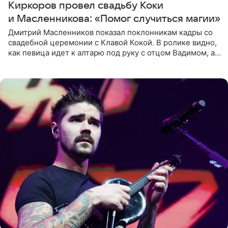
Киркоров провел свадьбу Коки
и Масленникова: «Помог случиться магии»
Дмитрий Масленников показал поклонникам кадры со
свадебной церемонии с Клавой Кокой. В ролике видно,
как певица идет к алтарю под руку с отцом Вадимом, а у
алтаря ее ждут жених и Филипп Киркоров. Именно