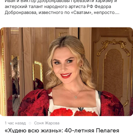
Иван и Виктор Добронравовы Превзойти харизму и
актерский талант народного артиста РФ Федора
Добронравова, известного по «Сватам», непросто.
Однако его сыновья достойно продолжают знаменитую
фамилию в
1 час назад
Соня Жарова
«Худею всю жизнь»: 40-летняя Пелагея