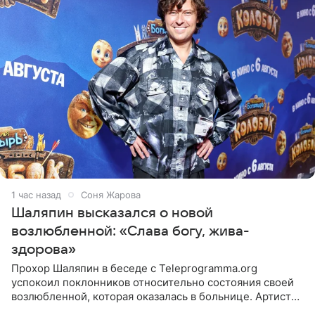
1 час назад
Соня Жарова
Шаляпин высказался о новой
возлюбленной: «Слава богу, жива-
здорова»
Прохор Шаляпин в беседе с Teleprogramma.org
успокоил поклонников относительно состояния своей
возлюбленной, которая оказалась в больнице. Артист
признался, что выдохнул спокойно: жизнь женщины вне