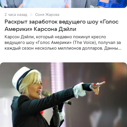
2 часа назад
Соня Жарова
Раскрыт заработок ведущего шоу «Голос
Америки» Карсона Дэйли
Карсон Дэйли, который недавно покинул кресло
ведущего шоу «Голос Америки» (The Voice), получал за
каждый сезон несколько миллионов долларов. Данные
о его доходах раскрыл инсайдер из съемочной команды
проекта в