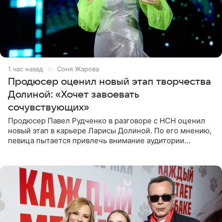
1 час назад
Соня Жарова
Продюсер оценил новый этап творчества
Долиной: «Хочет завоевать
сочувствующих»
Продюсер Павел Рудченко в разговоре с НСН оценил
новый этап в карьере Ларисы Долиной. По его мнению,
певица пытается привлечь внимание аудитории
«сочувствующих», идя по пути, который ранее уже
протоптали Ольга