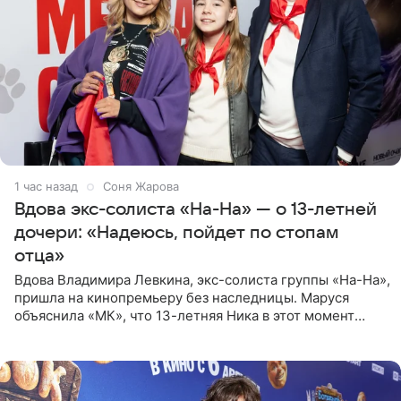
1 час назад
Соня Жарова
Вдова экс-солиста «На-На» — о 13-летней
дочери: «Надеюсь, пойдет по стопам
отца»
Вдова Владимира Левкина, экс-солиста группы «На-На»,
пришла на кинопремьеру без наследницы. Маруся
объяснила «МК», что 13-летняя Ника в этот момент
возвращалась домой с международного вокального
конкурса, где