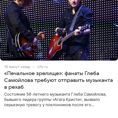
17 минут назад
Life.ru
«Печальное зрелище»: фанаты Глеба
Самойлова требуют отправить музыканта
в рехаб
Состояние 56-летнего музыканта Глеба Самойлова,
бывшего лидера группы «Агата Кристи», вызвало
серьезную тревогу у поклонников после его
выступления в Москве. Пользователи соцсетей назвали
происходящее на сцене