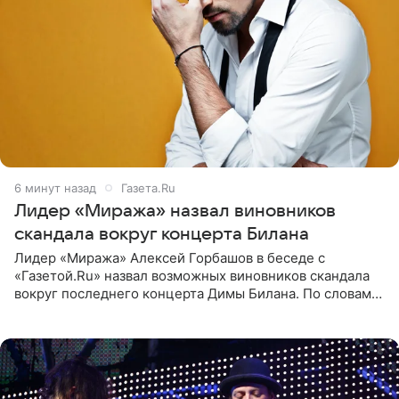
7 минут назад
Газета.Ru
Лидер «Миража» назвал виновников
скандала вокруг концерта Билана
Лидер «Миража» Алексей Горбашов в беседе с
«Газетой.Ru» назвал возможных виновников скандала
вокруг последнего концерта Димы Билана. По словам
Горбашова, продумать нюансы сцены, не устроившей
зрителей, должны