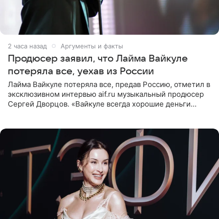
2 часа назад
Аргументы и факты
Продюсер заявил, что Лайма Вайкуле
потеряла все, уехав из России
Лайма Вайкуле потеряла все, предав Россию, отметил в
эксклюзивном интервью aif.ru музыкальный продюсер
Сергей Дворцов. «Вайкуле всегда хорошие деньги
получала в России, заработки сопоставимы с Пугачевой,
10−20