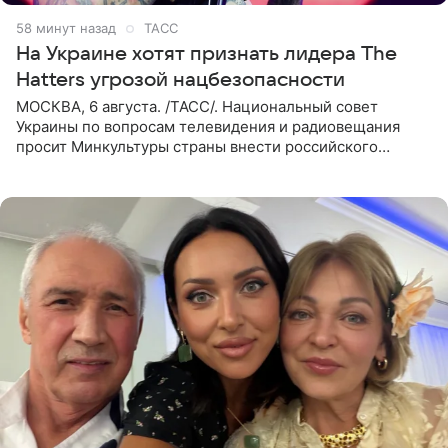
59 минут назад
ТАСС
На Украине хотят признать лидера The
Hatters угрозой нацбезопасности
МОСКВА, 6 августа. /ТАСС/. Национальный совет
Украины по вопросам телевидения и радиовещания
просит Минкультуры страны внести российского
музыканта, лидера группы The Hatters Юрия Музыченко
в список лиц,