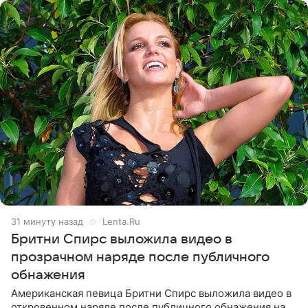
32 минуты назад
Lenta.Ru
Бритни Спирс выложила видео в
прозрачном наряде после публичного
обнажения
Американская певица Бритни Спирс выложила видео в
откровенном наряде после публичного обнажения на