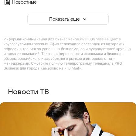
Новостные
Показать еще
Информационный канал для бизнесменов PRO Business вещает в
круглосуточном режиме. Эфир телеканала составлен из авторских
передач и тренингов успешных бизнесменов и руководителей крупных
и средних компаний. Также в эфире новости экономики и бизнеса,
обзоры российского и зарубежного рынков и интервью с топ-
менеджерами. Смотрите полную телепрограмму телеканала PRO
Business для города Кемерово на «ТВ Mail».
Новости ТВ