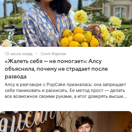
13 часов назад
Соня Жарова
«Жалеть себя — не помогает»: Алсу
объяснила, почему не страдает после
развода
Алсу в разговоре с PopCake призналась: она запрещает
себе паниковать и раскисать. Ее метод прост — делать
все возможное своими руками, а итог доверять высшим
силам. Певица утверждает, что истерики и потеря