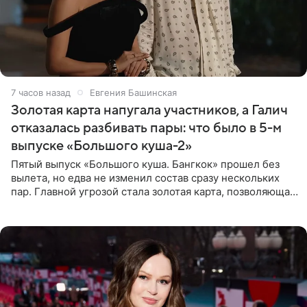
7 часов назад
Евгения Башинская
Золотая карта напугала участников, а Галич
отказалась разбивать пары: что было в 5-м
выпуске «Большого куша-2»
Пятый выпуск «Большого куша. Бангкок» прошел без
вылета, но едва не изменил состав сразу нескольких
пар. Главной угрозой стала золотая карта, позволяющая
разлучить один из дуэтов и поменять участников
местами.