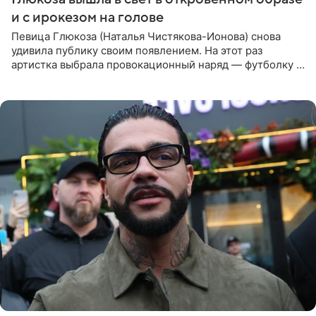
и с ирокезом на голове
Певица Глюкоза (Наталья Чистякова-Ионова) снова
удивила публику своим появлением. На этот раз
артистка выбрала провокационный наряд — футболку с
принтом, имитирующим полуобнаженную грудь. Свой
образ Глюкоза