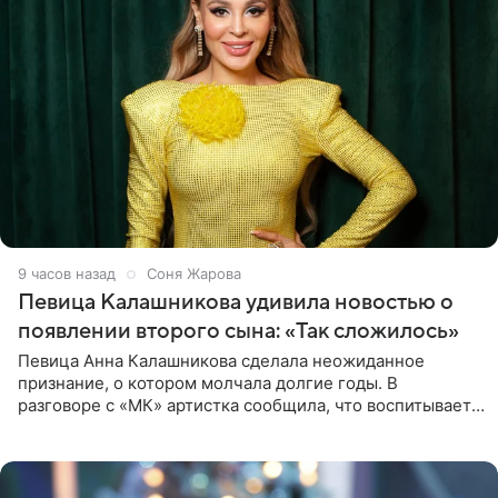
9 часов назад
Соня Жарова
Певица Калашникова удивила новостью о
появлении второго сына: «Так сложилось»
Певица Анна Калашникова сделала неожиданное
признание, о котором молчала долгие годы. В
разговоре с «МК» артистка сообщила, что воспитывает
не одного, а сразу двух сыновей. «На самом деле я
всегда мечтала, что