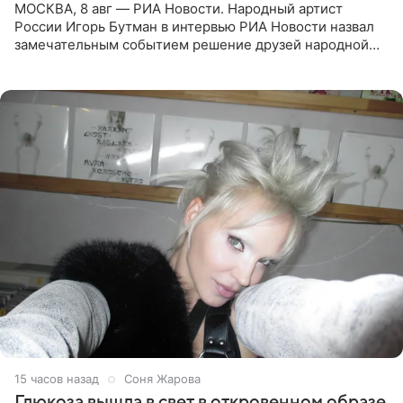
МОСКВА, 8 авг — РИА Новости. Народный артист
России Игорь Бутман в интервью РИА Новости назвал
замечательным событием решение друзей народной
артистки РФ Ларисы Долиной подарить ей квартиру.
Ранее Долина
15 часов назад
Соня Жарова
Глюкоза вышла в свет в откровенном образе