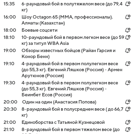
15:35
6-раундовый бой в полутяжелом весе (до 79,4
кг)
16:00
Шоу Octagon 65 (MMA, профессионалы).
Алматы (Казахстан)
18:00
Боевые соцсети
18:10
10-раундовый бой в первом легком весе (до 59
кг) за титул WBA Asia
19:00
Обзоры известных бойцов (Райан Гарсия и
Конор Бенн)
19:10
4-раундовый бой в первом полулегком весе
(до 55,3 кг). Евгений Ляшков (Россия) - Армен
Арутюнов (Россия)
19:30
4-раундовый бой в первом полулегком весе
(до 55,3 кг). Евгений Ляшков (Россия) -
Беимбет Есов (Россия)
20:00
Один на один (Анастасия Попова)
20:30
8-раундовый бой в полусреднем весе ( до 66,7
кг)
21:00
Единоборства с Татьяной Кузнецовой
21:10
8-раундовый бой в первом тяжелом весе (до