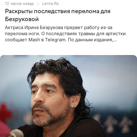
12 часов назад
Lenta.Ru
Раскрыты последствия перелома для
Безруковой
Актриса Ирина Безрукова прервет работу из-за
перелома ноги. О последствиях травмы для артистки
сообщает Mash в Telegram. По данным издания,
Безрукова пропустит 15 спектаклей — восемь показов
«Женитьбы Фигаро»,