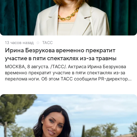
13 часов назад
ТАСС
Ирина Безрукова временно прекратит
участие в пяти спектаклях из-за травмы
МОСКВА, 8 августа. /ТАСС/. Актриса Ирина Безрукова
временно прекратит участие в пяти спектаклях из-за
перелома ноги. Об этом ТАСС сообщили PR-директор
артистки Станислав Влайку и пресс-атташе
Московского