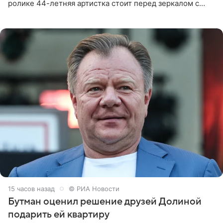
ролике 44-летняя артистка стоит перед зеркалом с
обнаженной грудью. Волосы певица собрала в косы и
надела головной убор.
15 часов назад
© РИА Новости
Бутман оценил решение друзей Долиной
подарить ей квартиру