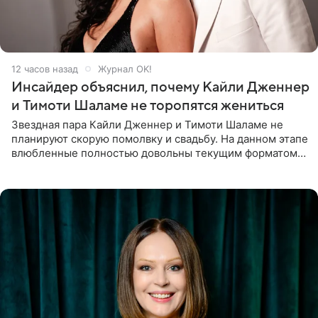
12 часов назад
Журнал OK!
Инсайдер объяснил, почему Кайли Дженнер
и Тимоти Шаламе не торопятся жениться
Звездная пара Кайли Дженнер и Тимоти Шаламе не
планируют скорую помолвку и свадьбу. На данном этапе
влюбленные полностью довольны текущим форматом
своих отношений и сознательно не хотят торопить
события. Сейчас