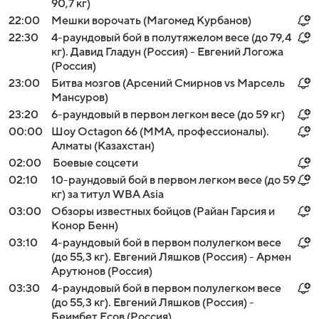
90,7 кг)
22:00
Мешки ворочать (Магомед Курбанов)
22:30
4-раундовый бой в полутяжелом весе (до 79,4
кг). Давид Гладун (Россия) - Евгений Логожа
(Россия)
23:00
Битва мозгов (Арсений Смирнов vs Марсель
Мансуров)
23:20
6-раундовый в первом легком весе (до 59 кг)
00:00
Шоу Octagon 66 (MMA, профессионалы).
Алматы (Казахстан)
02:00
Боевые соцсети
02:10
10-раундовый бой в первом легком весе (до 59
кг) за титул WBA Asia
03:00
Обзоры известных бойцов (Райан Гарсия и
Конор Бенн)
03:10
4-раундовый бой в первом полулегком весе
(до 55,3 кг). Евгений Ляшков (Россия) - Армен
Арутюнов (Россия)
03:30
4-раундовый бой в первом полулегком весе
(до 55,3 кг). Евгений Ляшков (Россия) -
Беимбет Есов (Россия)