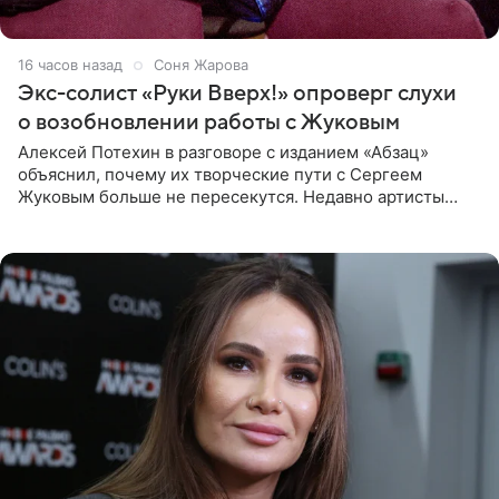
16 часов назад
Соня Жарова
Экс-солист «Руки Вверх!» опроверг слухи
о возобновлении работы с Жуковым
Алексей Потехин в разговоре с изданием «Абзац»
объяснил, почему их творческие пути с Сергеем
Жуковым больше не пересекутся. Недавно артисты
воссоединились на большом концерте «30 нам уже!»,
который прошел в