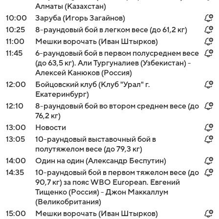
Алматы (Казахстан)
10:00
Заруба (Игорь Загайнов)
10:25
8-раундовый бой в легком весе (до 61,2 кг)
11:00
Мешки ворочать (Иван Штырков)
11:45
6-раундовый бой в первом полусреднем весе
(до 63,5 кг). Али Тургуналиев (Узбекистан) -
Алексей Канюков (Россия)
12:00
Бойцовский клуб (Клуб "Урал" г.
Екатеринбург)
12:10
8-раундовый бой во втором среднем весе (до
76,2 кг)
13:00
Новости
13:05
10-раундовый выставочный бой в
полутяжелом весе (до 79,3 кг)
14:00
Один на один (Александр Беспутин)
14:35
10-раундовый бой в первом тяжелом весе (до
90,7 кг) за пояс WBO European. Евгений
Тищенко (Россия) - Джон Маккаллум
(Великобритания)
15:00
Мешки ворочать (Иван Штырков)