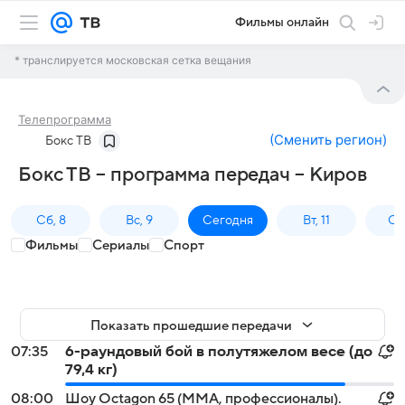
Фильмы онлайн
* транслируется московская сетка вещания
Телепрограмма
(
Сменить регион
)
Бокс ТВ
Бокс ТВ – программа передач – Киров
Сб, 8
Вс, 9
Сегодня
Вт, 11
Ср,
Фильмы
Сериалы
Спорт
Показать прошедшие передачи
07:35
6-раундовый бой в полутяжелом весе (до
79,4 кг)
08:00
Шоу Octagon 65 (MMA, профессионалы).