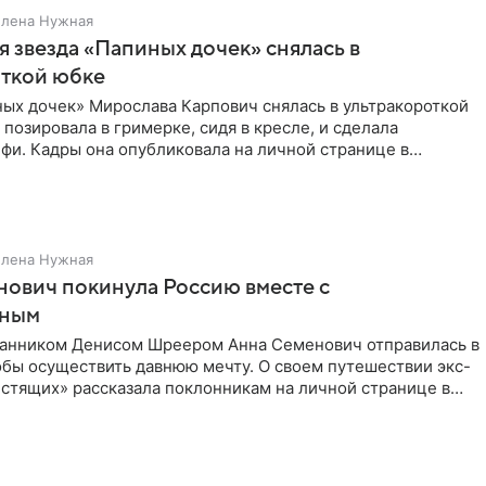
Елена Нужная
 звезда «Папиных дочек» снялась в
откой юбке
ых дочек» Мирослава Карпович снялась в ультракороткой
 позировала в гримерке, сидя в кресле, и сделала
фи. Кадры она опубликовала на личной странице в
ти.
Елена Нужная
ович покинула Россию вместе с
нным
ранником Денисом Шреером Анна Семенович отправилась в
обы осуществить давнюю мечту. О своем путешествии экс-
стящих» рассказала поклонникам на личной странице в