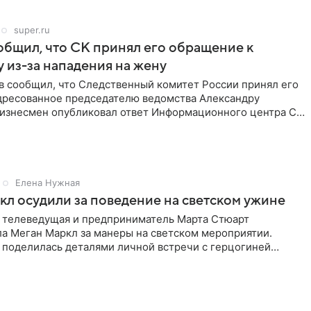
super.ru
бщил, что СК принял его обращение к
 из-за нападения на жену
в сообщил, что Следственный комитет России принял его
дресованное председателю ведомства Александру
Бизнесмен опубликовал ответ Информационного центра СК
е. В
Елена Нужная
л осудили за поведение на светском ужине
 телеведущая и предприниматель Марта Стюарт
ла Меган Маркл за манеры на светском мероприятии.
 поделилась деталями личной встречи с герцогиней
ишет PageSix. По