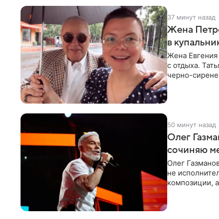
37 минут назад
Жена Петр
в купальни
Жена Евгения
с отдыха. Тат
черно-сиренев
«Татьяна,
50 минут назад
Олег Газма
сочиняю м
Олег Газманов
не исполнител
композиции, а
музыканта,