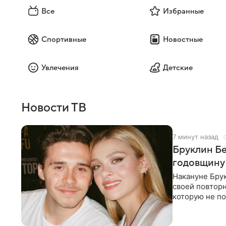
Все
Избранные
Спортивные
Новостные
Увлечения
Детские
Новости ТВ
7 минут назад
Бруклин Бе
годовщину
Накануне Бру
своей повтор
которую не по
считает это