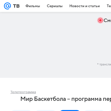
Фильмы
Сериалы
Новости и статьи
Те
См
* трансл
Телепрограмма
Мир Баскетбола – программа пе