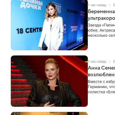
1 час назад
Беременная
ультракор
Звезда «Папин
юбке. Актриса
несколько сел
социальной се
1 час назад
Анна Семен
возлюбле
Вместе с изб
Германию, чт
солистка «Бле
социальной