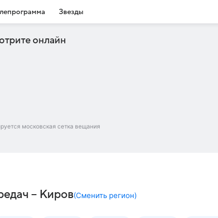
лепрограмма
Звезды
отрите онлайн
ируется московская сетка вещания
редач – Киров
(
Сменить регион
)