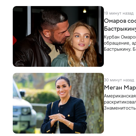
19 минут назад
Омаров соо
Бастрыкину
Курбан Омаро
обращение, а
Бастрыкину. 
в личном блог
30 минут назад
Меган Марк
Американская
раскритикова
Знаменитость
Сассекской, п