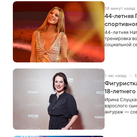
58 минут назад
44-летняя 
спортивно
44-летняя Нат
тренировка во
социальной се
красном
1 час назад
Фигуристка
18-летнего
Ирина Слуцкая
взрослого сын
антураж — со
фигуристка