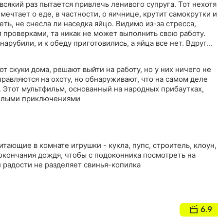
 всякий раз пытается привлечь ленивого супруга. Тот нехотя
мечтает о еде, в частности, о яичнице, крутит самокрутки и
ть, не снесла ли наседка яйцо. Видимо из-за стресса,
 проверками, та никак не может выполнить свою работу.
нарубили, и к обеду приготовились, а яйца все нет. Вдруг
светилось…
т скуки дома, решают выйти на работу, но у них ничего не
тправляются на охоту, но обнаруживают, что на самом деле
их. Этот мультфильм, основанный на народных прибаутках,
елыми приключениями
итающие в комнате игрушки - кукла, пупс, строитель, клоун,
окончания дождя, чтобы с подоконника посмотреть на
 радости не разделяет свинья-копилка
6.9