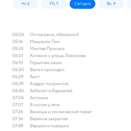
Чт, 6
Пт, 7
Сегодня
Вс, 9
05:06
Осторожно, обезьянки!
05:16
Мышонок Пик
05:33
Мистер Пронька
06:01
Котенок с улицы Лизюкова
06:10
Горшочек каши
06:20
Ваня и крокодил
06:29
Аист
06:39
А вдруг получится!..
06:46
Айболит и Бармалей
07:04
Антошка
07:07
В гостях у лета
07:26
Ванюша и космический пират
07:36
Великое закрытие
07:48
Вершки и корешки