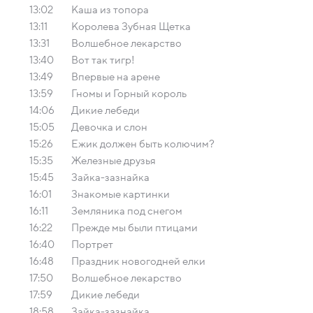
13:02
Каша из топора
13:11
Королева Зубная Щетка
13:31
Волшебное лекарство
13:40
Вот так тигр!
13:49
Впервые на арене
13:59
Гномы и Горный король
14:06
Дикие лебеди
15:05
Девочка и слон
15:26
Ежик должен быть колючим?
15:35
Железные друзья
15:45
Зайка-зазнайка
16:01
Знакомые картинки
16:11
Земляника под снегом
16:22
Прежде мы были птицами
16:40
Портрет
16:48
Праздник новогодней елки
17:50
Волшебное лекарство
17:59
Дикие лебеди
18:58
Зайка-зазнайка