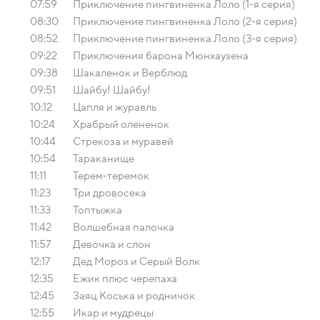
07:59
Приключение пингвиненка Лоло (1-я серия)
08:30
Приключение пингвиненка Лоло (2-я серия)
08:52
Приключение пингвиненка Лоло (3-я серия)
09:22
Приключения барона Мюнхаузена
09:38
Шакаленок и Верблюд
09:51
Шайбу! Шайбу!
10:12
Цапля и журавль
10:24
Храбрый олененок
10:44
Стрекоза и муравей
10:54
Тараканище
11:11
Терем-теремок
11:23
Три дровосека
11:33
Топтыжка
11:42
Волшебная палочка
11:57
Девочка и слон
12:17
Дед Мороз и Серый Волк
12:35
Ежик плюс черепаха
12:45
Заяц Коська и родничок
12:55
Икар и мудрецы