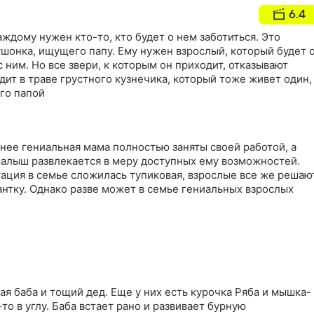
6.4
аждому нужен кто-то, кто будет о нем заботиться. Это
шонка, ищущего папу. Ему нужен взрослый, который будет 
с ним. Но все звери, к которым он приходит, отказывают
ит в траве грустного кузнечика, который тоже живет один,
его папой
нее гениальная мама полностью заняты своей работой, а
алыш развлекается в меру доступных ему возможностей.
уация в семье сложилась тупиковая, взрослые все же решаю
антку. Однако разве может в семье гениальных взрослых
?
тая баба и тощий дед. Еще у них есть курочка Ряба и мышка-
то в углу. Баба встает рано и развивает бурную