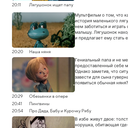
20:11
Лягушонок ищет папу
Мультфильм о том, что к
история маленького лягу
нем заботиться и играть 
малышу. Лягушонок наход
и предлагает ему стать 
20:20
Наша няня
Гениальный папа и не ме
предоставленный себе м
Однако заметив, что сит
завести для сына гуверн
появиться обычная няня
20:29
Обезьянки в опере
20:41
Пингвины
20:54
Про Деда, Бабу и Курочку Рябу
В избе живут двое: толс
норушка, обитающая где-