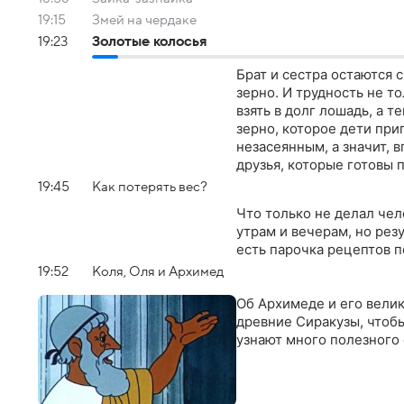
19:15
Змей на чердаке
19:23
Золотые колосья
Брат и сестра остаются 
зерно. И трудность не т
взять в долг лошадь, а т
зерно, которое дети при
незасеянным, а значит, 
друзья, которые готовы 
19:45
Как потерять вес?
Что только не делал чел
утрам и вечерам, но резу
есть парочка рецептов п
19:52
Коля, Оля и Архимед
Об Архимеде и его велик
древние Сиракузы, чтоб
узнают много полезного 