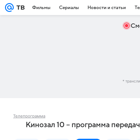
Фильмы
Сериалы
Новости и статьи
Те
См
* трансл
Телепрограмма
Кинозал 10 – программа передач