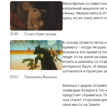
Мультфильм по известно
капризный мышонок не хо
няньку. Мышка-мать в от
щуку, но ее сыну никто н
21:30
Скоро будет дождь
В основу сюжета легла н
примету - когда лягушка
возникла эта примета по
люди-то не жили на наш
играть в шахматы со стар
интересно было. И предл
согласился и проиграл за
болота с лужами. Запаник
21:53
Пришелец Ванюша
погибнет
Ванюша с дедом отправл
созвездии Козерога. Но 
предстоит справиться. П
она станет сторожем до
свое место на Земле