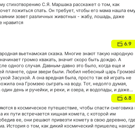
му стихотворению С.Я. Маршака расскажет о том, как
чет ложиться спать. Он требует, чтобы его мама нашла ем
чаянии зовет различных животных - жабу, лошадь, даже
е нравится
6.9
ародная вьетнамская сказка. Многие знают такую народную
 начинает громко квакать, значит скоро быть дождю. А
сле одного случая. Давным-давно это было, когда еще и
ей планете, одни звери были. Любил небесный царь Громзе
ухой Засухой. А она вредная была, просто так ей играть не
ожила она Громзею сыграть на воду. Тот, недолго думая,
 один день и ручейки, и реки, и озера, и водопады, и даже
овали звери, стали думать, как быть, ведь без воды все
6.8
яются в космическое путешествие, чтобы спасти снеговика 
на их пути встречается хищная комета, с которой им
обедив ее, они решают привезти комету в свою деревню, гд
ма. История о том, как дикий космический пришелец находи