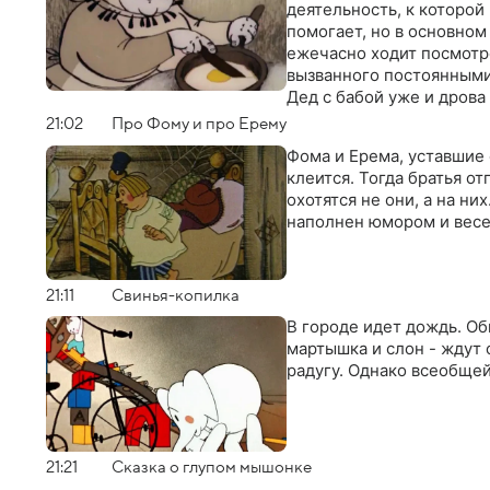
деятельность, к которой
помогает, но в основном 
ежечасно ходит посмотре
вызванного постоянными
Дед с бабой уже и дрова 
под курочкой что-то за
21:02
Про Фому и про Ерему
Фома и Ерема, уставшие о
клеится. Тогда братья о
охотятся не они, а на н
наполнен юмором и вес
21:11
Свинья-копилка
В городе идет дождь. Об
мартышка и слон - ждут 
радугу. Однако всеобщей
21:21
Сказка о глупом мышонке