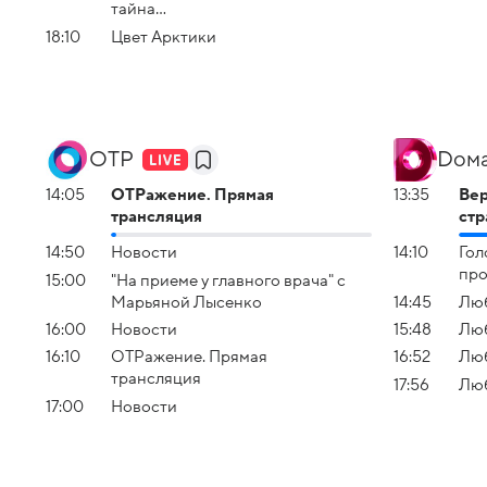
тайна...
18:10
Цвет Арктики
ОТР
Dом
14:05
ОТРажение. Прямая
13:35
Вер
трансляция
стр
14:50
Новости
14:10
Гол
про
15:00
"На приеме у главного врача" с
Марьяной Лысенко
14:45
Люб
16:00
Новости
15:48
Люб
16:10
ОТРажение. Прямая
16:52
Люб
трансляция
17:56
Люб
17:00
Новости