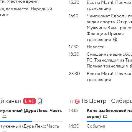
ти. Местное время
15:30
Все на Матч!. Прямая
трансляция
ка, все вместе! Народный
тинг
16:10
Чемпионат Европы п
видам спорта. Открыт
Мужчины 3 км. Транс
Франции. Прямая
трансляция
17:30
Новости
18:30
Смешанные единобор
FC. Трансляция из Та
Прямая трансляция
23:30
Все на Матч!. Прямая
трансляция
й канал
ТВ Центр - Сибир
туженный (Дура Лекс: Часть
13:15
Конь изабелловой ма
)
серия)
туженный (Дура Лекс: Часть
14:30
События