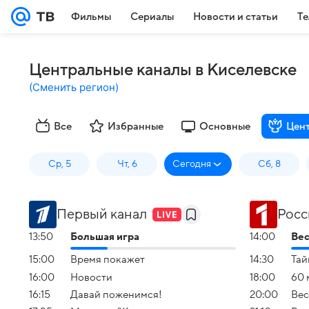
Фильмы
Сериалы
Новости и статьи
Те
Центральные каналы в Киселевске
(
Сменить регион
)
Все
Избранные
Основные
Цен
Ср, 5
Чт, 6
Сегодня
Сб, 8
Первый канал
Росс
13:50
Большая игра
14:00
Вес
15:00
Время покажет
14:30
Тай
16:00
Новости
18:00
60 
16:15
Давай поженимся!
20:00
Вес