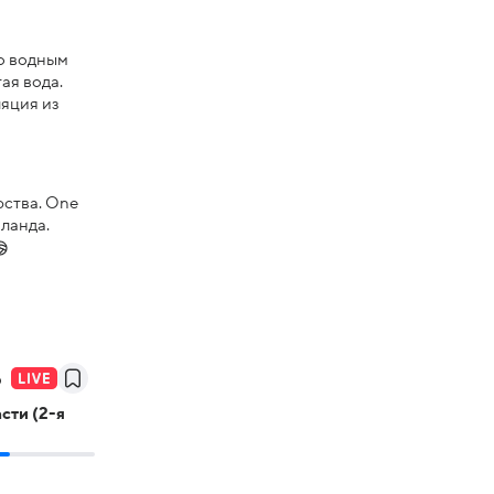
о водным
ая вода.
ляция из
ства. One
иланда.
ь
сти (2-я