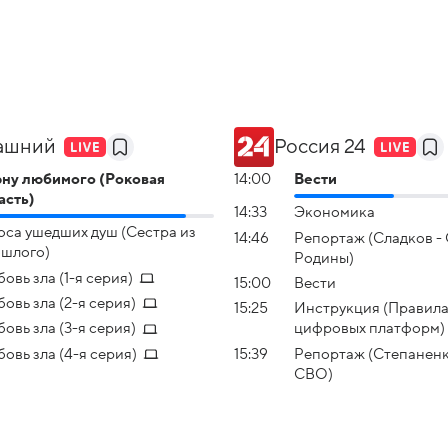
ашний
Россия 24
ну любимого (Роковая
14:00
Вести
асть)
14:33
Экономика
ocа ушедших душ (Сестра из
14:46
Репортаж (Сладков -
шлого)
Родины)
овь зла (1-я серия)
15:00
Вести
овь зла (2-я серия)
15:25
Инструкция (Правила
овь зла (3-я серия)
цифровых платформ)
овь зла (4-я серия)
15:39
Репортаж (Степаненк
СВО)