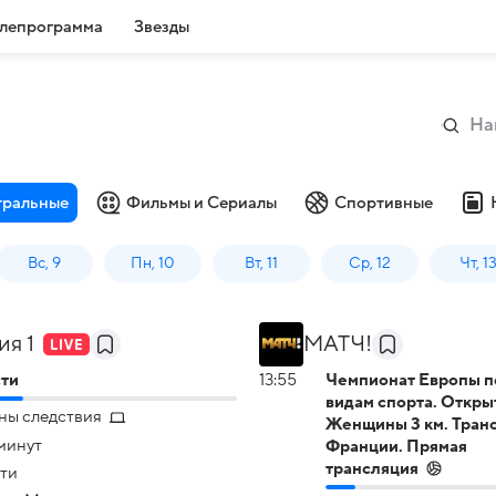
лепрограмма
Звезды
тральные
Фильмы и Сериалы
Спортивные
Вс, 9
Пн, 10
Вт, 11
Ср, 12
Чт, 1
ия 1
МАТЧ!
ти
13:55
Чемпионат Европы п
видам спорта. Откры
ны следствия
Женщины 3 км. Транс
минут
Франции. Прямая
трансляция
ти