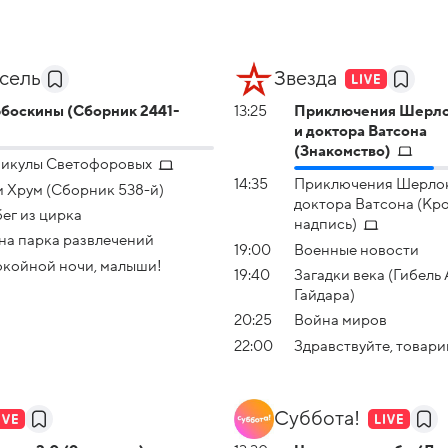
сель
Звезда
боскины (Сборник 2441-
13:25
Приключения Шерло
и доктора Ватсона
(Знакомство)
икулы Светофоровых
14:35
Приключения Шерлок
и Хрум (Сборник 538-й)
доктора Ватсона (Кр
ег из цирка
надпись)
на парка развлечений
19:00
Военные новости
койной ночи, малыши!
19:40
Загадки века (Гибель
Гайдара)
20:25
Война миров
22:00
Здравствуйте, товар
Суббота!