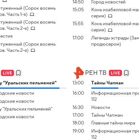
)
14:50
Город новостей
туженный (Сорок восемь
15:05
Конь изабелловой мас
ов. Часть 1-я)
серия)
туженный (Сорок восемь
15:55
Конь изабелловой мас
ов. Часть 2-я)
серия)
естия
17:00
Легенды эстрады (За
туженный (Сорок восемь
продюсером)
ов. Часть 2-я)
РЕН ТВ
 "Уральских пельменей"
13:00
Тaйны Чапман
одские новости
16:00
Информационная пр
112
одские новости
16:30
Новости
 "Уральских пельменей"
17:00
Тaйны Чапман
одские новости
18:00
Главные тайны мира
19:00
Информационная пр
112