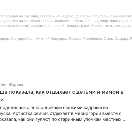
лепередач на сегодня, завтра и на неделю, для всех популярных российск
так и для местных и тематических каналов — музыкальных, спортивных, нов
астроить список интересных лично вам телепрограмм. Кроме того, вам дос
бирск
,
Екатеринбург
,
Нижний Новгород
,
Казань
,
Челябинск
,
Омск
,
Самара
,
Р
Соня Жарова
а показала, как отдыхает с детьми и мамой в
ии
поделилась с поклонниками свежими кадрами из
уска. Артистка сейчас отдыхает в Черногории вместе с
оказала, как они гуляют по старинным улочкам местных
ршей