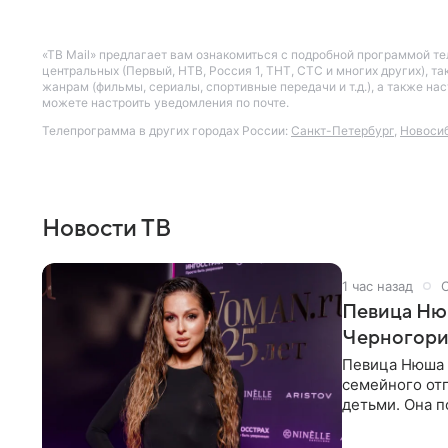
«ТВ Mail» предлагает вам ознакомиться с подробной программой те
центральных (Первый, НТВ, Россия 1, ТНТ, СТС и многих других), 
жанрам (фильмы, сериалы, спортивные передачи и т.д.), а также н
можете настроить уведомления по почте.
Телепрограмма в других городах России:
Санкт-Петербург
,
Новоси
Новости ТВ
1 час назад
Певица Нюш
Черногор
Певица Нюша 
семейного отп
детьми. Она п
городов. Ста