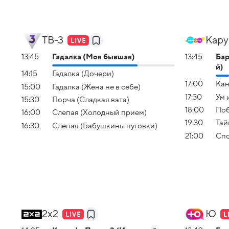
ТВ-3
Кару
13:45
Гадалка (Моя бывшая)
13:45
Бар
й)
14:15
Гадалка (Дочери)
17:00
Кан
15:00
Гадалка (Жена не в себе)
17:30
Ум 
15:30
Порча (Сладкая вата)
18:00
Поб
16:00
Слепая (Холодный прием)
19:30
Тай
16:30
Слепая (Бабушкины пуговки)
21:00
Спо
2x2
Ю