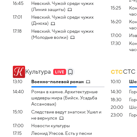
2-я
16:45
Невский. Чужой среди чужих
15:25
Кон
(Линия защиты)
час
17:01
Невский. Чужой среди чужих
16:20
Кон
(Днюха)
час
17:18
Невский. Чужой среди чужих
17:00
Изв
(Молодые волки)
17:30
Кон
час
Культура
СТС
13:10
Военно-полевой роман
10:10
Шоу
14:40
Роман в камне. Архитектурные
14:30
Гор
шедевры мира (Бийск. Усадьба
18:30
Гор
Ассановых)
20:00
Шоу
15:10
Следствие ведут знатоки: Ушел и
23:00
Гор
не вернулся
17:00
Новости культуры
17:15
Леонид Утесов. Есть у песни