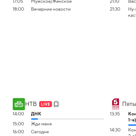
17:05
Мужское/Женское
21:10
Вес
18:00
Вечерние новости
21:30
Ну-
кас
НТВ
Пяты
14:00
ДНК
13:35
Кон
1-я
15:00
Жди меня
14:30
Кон
16:00
Сегодня