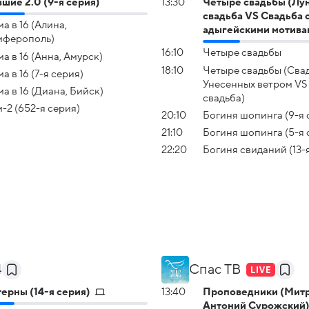
шие 2.0 (9-я серия)
13:30
Четыре свадьбы (Лун
свадьба VS Свадьба 
а в 16 (Алина,
адыгейскими мотива
мферополь)
16:10
Четыре свадьбы
а в 16 (Анна, Амурск)
18:10
Четыре свадьбы (Свад
а в 16 (7-я серия)
Унесенных ветром VS
а в 16 (Диана, Бийск)
свадьба)
-2 (652-я серия)
20:10
Богиня шопинга (9-я 
21:10
Богиня шопинга (5-я 
22:20
Богиня свиданий (13-
4
Спас ТВ
ерны (14-я серия)
13:40
Проповедники (Мит
Антоний Сурожский