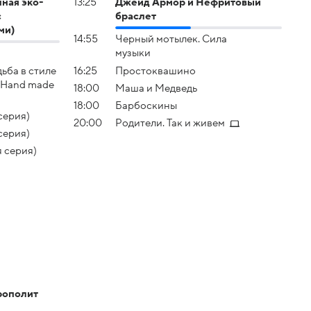
ная эко-
13:25
Джейд Армор и Нефритовый
с
браслет
ми)
14:55
Черный мотылек. Сила
музыки
ьба в стиле
16:25
Простоквашино
 Hand made
18:00
Маша и Медведь
18:00
Барбоскины
серия)
20:00
Родители. Так и живем
серия)
я серия)
рополит
)