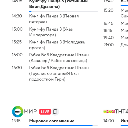
14:05
Кунг-фу Панда 3 (Истинный
13:40
Быв
Воин Дракона)
15:20
Мам
14:30
Кунг-фу Панда 3 (Первая
Си
пятерка)
16:45
Мам
15:00
Кунг-фу Панда 3 (Указ
18:15
Мам
Императора)
19:40
Мам
15:25
Кунг-фу Панда 3 (Молодежь
21:00
Дом
против)
16:00
Губка Боб Квадратные Штаны
(Кавалер / Работник месяца)
16:30
Губка Боб Квадратные Штаны
(Трусливые штаны/Я был
подростком Гэри)
МИР
ТНТ
13:15
Мировое соглашение
14:00
Инт