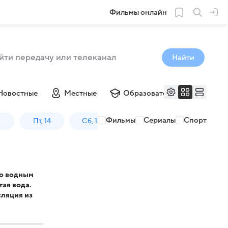
Фильмы онлайн
Найти
Новостные
Местные
Образовательные
Му
Фильмы
Сериалы
Спорт
3
Пт, 14
Сб, 15
Вс, 16
Пн, 17
о водным
тая вода.
ляция из