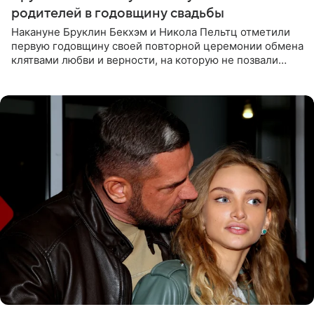
родителей в годовщину свадьбы
Накануне Бруклин Бекхэм и Никола Пельтц отметили
первую годовщину своей повторной церемонии обмена
клятвами любви и верности, на которую не позвали
никого из клана Бекхэм. По словам инсайдеров, пара
считает это