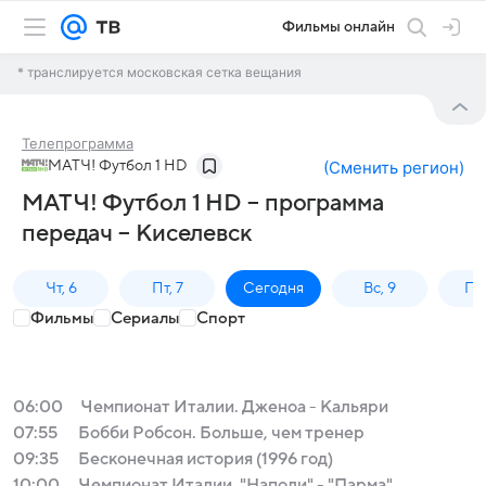
Фильмы онлайн
* транслируется московская сетка вещания
Телепрограмма
МАТЧ! Футбол 1 HD
(
Сменить регион
)
МАТЧ! Футбол 1 HD – программа
передач – Киселевск
Чт, 6
Пт, 7
Сегодня
Вс, 9
Пн,
Фильмы
Сериалы
Спорт
06:00
Чемпионат Италии. Дженоа - Кальяри
07:55
Бобби Робсон. Больше, чем тренер
09:35
Бесконечная история (1996 год)
10:00
Чемпионат Италии. "Наполи" - "Парма"