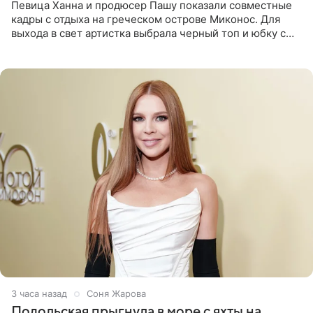
Певица Ханна и продюсер Пашу показали совместные
кадры с отдыха на греческом острове Миконос. Для
выхода в свет артистка выбрала черный топ и юбку с
высоким разрезом. Дополнили образ босоножки в тон,
серьги с
3 часа назад
Соня Жарова
Подольская прыгнула в море с яхты на