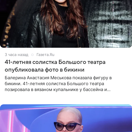
3 часа назад
Газета.Ru
41-летняя солистка Большого театра
опубликовала фото в бикини
Балерина Анастасия Меськова показала фигуру в
бикини. 41-летняя солистка Большого театра
позировала в вязаном купальнике у бассейна и
опубликовала фото в личном блоге. Артистка
поделилась кадрами с отдыха за