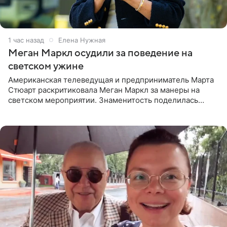
1 час назад
Елена Нужная
Меган Маркл осудили за поведение на
светском ужине
Американская телеведущая и предприниматель Марта
Стюарт раскритиковала Меган Маркл за манеры на
светском мероприятии. Знаменитость поделилась
деталями личной встречи с герцогиней Сассекской,
пишет PageSix. По