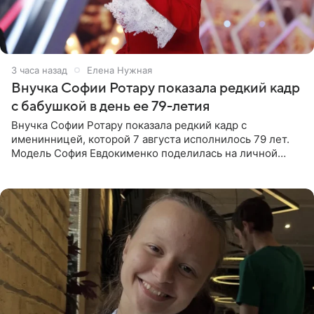
3 часа назад
Елена Нужная
Внучка Софии Ротару показала редкий кадр
с бабушкой в день ее 79-летия
Внучка Софии Ротару показала редкий кадр с
именинницей, которой 7 августа исполнилось 79 лет.
Модель София Евдокименко поделилась на личной
странице в социальной сети фотографией знаменитой
бабушки. На снимке