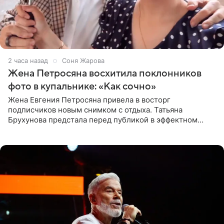
2 часа назад
Соня Жарова
Жена Петросяна восхитила поклонников
фото в купальнике: «Как сочно»
Жена Евгения Петросяна привела в восторг
подписчиков новым снимком с отдыха. Татьяна
Брухунова предстала перед публикой в эффектном
черно-сиреневом монокини, позируя прямо в бассейне.
«Ох, как сочно», «Татьяна,