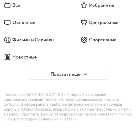
Все
Избранные
Основные
Центральные
Фильмы и Сериалы
Спортивные
Новостные
Показать еще
Телеканал «МАТЧ! ФУТБОЛ 1 HD» — первый украинский
специализированный телеканал, посвященный исключительно
футболу. В эфире канала наиболее интересные клубные турниры
Европы и Южной Америки, игры сборных, прямые трансляции и матчи
в записи. Смотрите полную телепрограмму телеканала МАТЧ! Футбол
1 HD для города Киселевск на «ТВ Mail».