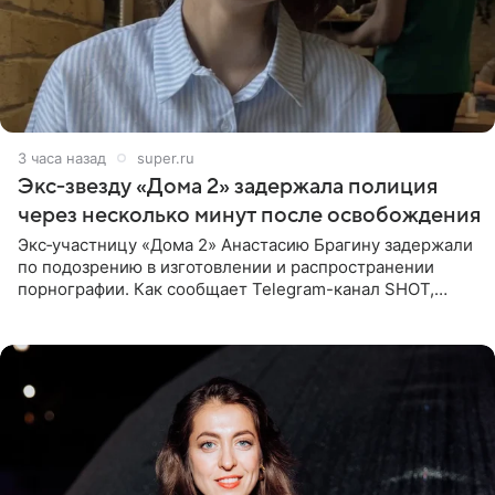
3 часа назад
super.ru
Экс‑звезду «Дома 2» задержала полиция
через несколько минут после освобождения
Экс‑участницу «Дома 2» Анастасию Брагину задержали
по подозрению в изготовлении и распространении
порнографии. Как сообщает Telegram-канал SHOT,
девушка может оказаться в СИЗО. Следствие
ходатайствует об