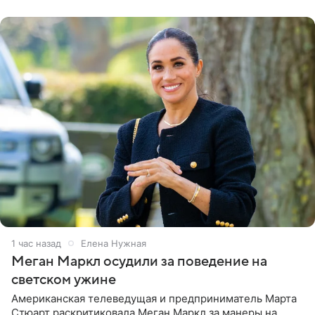
центра СК в личном блоге. В
1 час назад
Елена Нужная
Меган Маркл осудили за поведение на
светском ужине
Американская телеведущая и предприниматель Марта
Стюарт раскритиковала Меган Маркл за манеры на