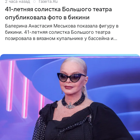
2 часа назад
Газета.Ru
41-летняя солистка Большого театра
опубликовала фото в бикини
Балерина Анастасия Меськова показала фигуру в
бикини. 41-летняя солистка Большого театра
позировала в вязаном купальнике у бассейна и
опубликовала фото в личном блоге. Артистка
поделилась кадрами с отдыха за