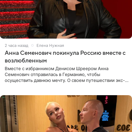
2 часа назад
Елена Нужная
Анна Семенович покинула Россию вместе с
возлюбленным
Вместе с избранником Денисом Шреером Анна
Семенович отправилась в Германию, чтобы
осуществить давнюю мечту. О своем путешествии экс-
солистка «Блестящих» рассказала поклонникам на
личной странице в социальной