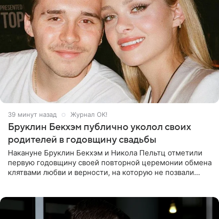
39 минут назад
Журнал OK!
Бруклин Бекхэм публично уколол своих
родителей в годовщину свадьбы
Накануне Бруклин Бекхэм и Никола Пельтц отметили
первую годовщину своей повторной церемонии обмена
клятвами любви и верности, на которую не позвали
никого из клана Бекхэм. По словам инсайдеров, пара
считает это