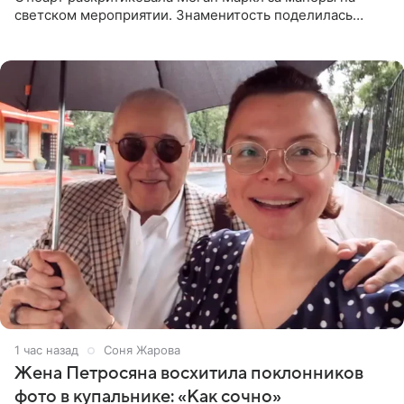
светском мероприятии. Знаменитость поделилась
деталями личной встречи с герцогиней Сассекской,
пишет PageSix. По
1 час назад
Соня Жарова
Жена Петросяна восхитила поклонников
фото в купальнике: «Как сочно»