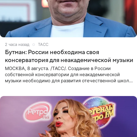
2 часа назад
ТАСС
Бутман: России необходима своя
консерватория для неакадемической музыки
МОСКВА, 8 августа. /ТАСС/. Создание в России
собственной консерватории для неакадемической
музыки необходимо для развития отечественной школы
джаза, рока и поп-музыки, а также подготовки
исполнителей мирового