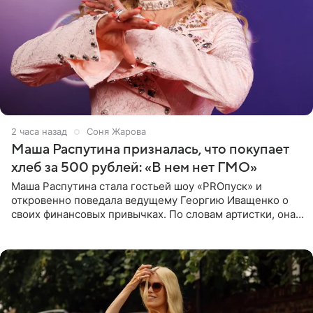
2 часа назад
Соня Жарова
Маша Распутина призналась, что покупает
хлеб за 500 рублей: «В нем нет ГМО»
Маша Распутина стала гостьей шоу «PROпуск» и
откровенно поведала ведущему Георгию Иващенко о
своих финансовых привычках. По словам артистки, она
давно перестала следить за тратами и может позволить
себе жить,