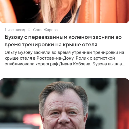
1 час назад
Соня Жарова
Бузову с перевязанным коленом засняли во
время тренировки на крыше отеля
Ольгу Бузову засняли во время утренней тренировки на
крыше отеля в Ростове-на-Дону. Ролик с артисткой
опубликовала хореограф Диана Кобзева. Бузова вышла
на занятие спортом в 32-градусную жару ранним утром,