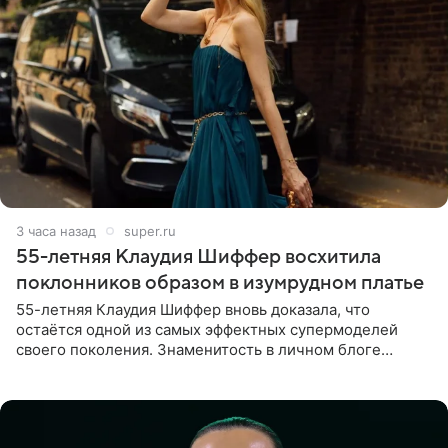
3 часа назад
super.ru
55-летняя Клаудия Шиффер восхитила
поклонников образом в изумрудном платье
55-летняя Клаудия Шиффер вновь доказала, что
остаётся одной из самых эффектных супермоделей
своего поколения. Знаменитость в личном блоге
поделилась фотографиями с недавней свадьбы, где
появилась в роли гостьи,