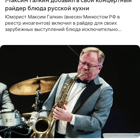
Максим Галкин добавил в свой концертный
райдер блюда русской кухни
Юморист Максим Галкин (внесен Минюстом РФ в
реестр иноагентов) включил в райдер для своих
зарубежных выступлений блюда исключительно
русской кухни. Об этом сообщает РИА Новости.
Согласно документу, в гримерную