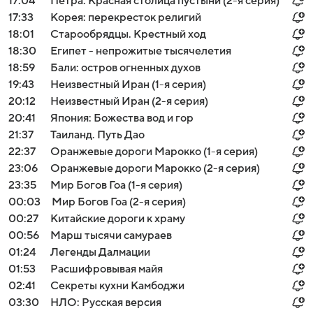
17:04
Петра: Красная столица пустыни (2-я серия)
17:33
Корея: перекресток религий
18:01
Старообрядцы. Крестный ход
18:30
Египет - непрожитые тысячелетия
18:59
Бали: остров огненных духов
19:43
Неизвестный Иран (1-я серия)
20:12
Неизвестный Иран (2-я серия)
20:41
Япония: Божества вод и гор
21:37
Таиланд. Путь Дао
22:37
Оранжевые дороги Марокко (1-я серия)
23:06
Оранжевые дороги Марокко (2-я серия)
23:35
Мир Богов Гоа (1-я серия)
00:03
Мир Богов Гоа (2-я серия)
00:27
Китайские дороги к храму
00:56
Марш тысячи самураев
01:24
Легенды Далмации
01:53
Расшифровывая майя
02:41
Секреты кухни Камбоджи
03:30
НЛО: Русская версия