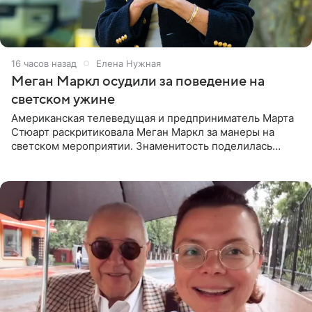
16 часов назад
Елена Нужная
Меган Маркл осудили за поведение на
светском ужине
Американская телеведущая и предприниматель Марта
Стюарт раскритиковала Меган Маркл за манеры на
светском мероприятии. Знаменитость поделилась
деталями личной встречи с герцогиней Сассекской,
пишет PageSix. По