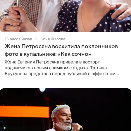
16 часов назад
Соня Жарова
Жена Петросяна восхитила поклонников
фото в купальнике: «Как сочно»
Жена Евгения Петросяна привела в восторг
подписчиков новым снимком с отдыха. Татьяна
Брухунова предстала перед публикой в эффектном
черно-сиреневом монокини, позируя прямо в бассейне.
«Ох, как сочно», «Татьяна,