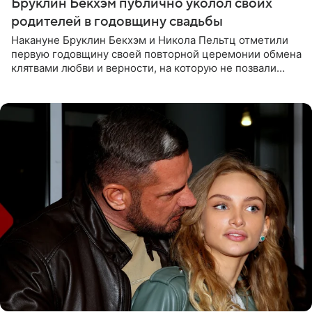
Бруклин Бекхэм публично уколол своих
родителей в годовщину свадьбы
Накануне Бруклин Бекхэм и Никола Пельтц отметили
первую годовщину своей повторной церемонии обмена
клятвами любви и верности, на которую не позвали
никого из клана Бекхэм. По словам инсайдеров, пара
считает это