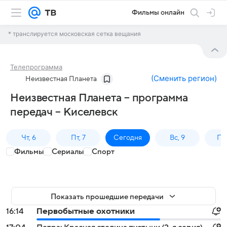
Фильмы онлайн
* транслируется московская сетка вещания
Телепрограмма
(
Сменить регион
)
Неизвестная Планета
Неизвестная Планета – программа
передач – Киселевск
Чт, 6
Пт, 7
Сегодня
Вс, 9
Пн,
Фильмы
Сериалы
Спорт
Показать прошедшие передачи
16:14
Первобытные охотники