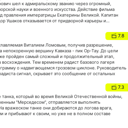
ович шел к адмиральскому званию через огромный,
орской науки и военного искусства. Действие фильма
од правления императрицы Екатерины Великой. Капитан
ор Ушаков отказывается от придворной карьеры и
ни направления на строящийся Черноморский флот. С
осов и мастеровых он прибывает в Херсон на корабельные
7.8
жных рубежах России свирепствует холера, среди рабочих
зглавляемая Виталием Ломовым, получив разрешение,
а непокоренную вершину Кавказа - пик Ор-Тау. До цели
 уже пройден самый сложный и продолжительный этап,
в восхождения. Тем временем радист базового лагеря
грамму о надвигающемся грозовом циклоне. Руководитель
радиста сигнал, скрывает это сообщение от остальных
7.3
 танка, который во время Великой Отечественной войны,
ченным "Мерседесом", отправляется выполнять
На вражеском танке они добираются до логова врага,
и и прибывают к своим, но уже не в полном составе