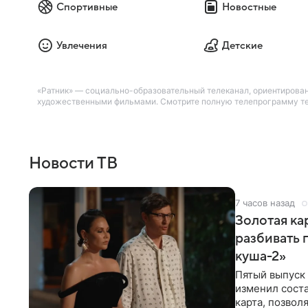
Спортивные
Новостные
Увлечения
Детские
«Ратник» — социально-образовательный телеканал, ориентирова
художественными фильмами. Смотрите полную телепрограмму теле
Новости ТВ
7 часов назад
Золотая кар
разбивать 
куша-2»
Пятый выпуск 
изменил соста
карта, позвол