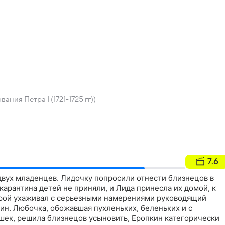
ания Петра I (1721-1725 гг))
7.6
двух младенцев. Лидочку попросили отнести близнецов в
 карантина детей не приняли, и Лида принесла их домой, к
орой ухаживал с серьезными намерениями руководящий
ин. Любочка, обожавшая пухленьких, беленьких и с
шек, решила близнецов усыновить, Еропкин категорически