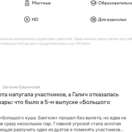
Местные
Образовательн
HD
Для взрослых
нный на молодежную аудиторию зрителей. Эфир канала представлен росси
канала Ратник для города Киселевск на «ТВ Mail».
Евгения Башинская
та напугала участников, а Галич отказалась
пары: что было в 5-м выпуске «Большого
«Большого куша. Бангкок» прошел без вылета, но едва не
в сразу нескольких пар. Главной угрозой стала золотая
яющая разлучить один из дуэтов и поменять участников