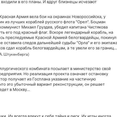
 входили в его планы. И вдруг близнецы исчезают
 Красная Армия вела бои на окраинах Новороссийска, у
ин из лучших кораблей русского флота "Орел". Боцман
коммунист Михаил Груздев, убедил капитана Чистякова
уть его под красный флаг. Вскоре легендарный корабль, на
ись преследуемые Красной Армией белогвардейцы, покинул
е оставила следов дальнейшей судьбы "Орла" и его экипажа
ов сдал корабль белогвардейцам, а те увели его за границу.
н корабля "Камбала" Михаил Груздев, уверенный в
А. Штукенберга)
тякова, добился разрешения и приступил к поискам
олазом на судно идет сын Чистякова - Федор
ллургического комбината посылает в министерство свой
редприятия. Но реализация проекта означает остановку
тор получает из Госплана указание на частичную
что это убыточный вариант реконструкции, он решает
 едет в Москву…
и. Их всегда влекут к себе тайна и риск. Их игры иногда