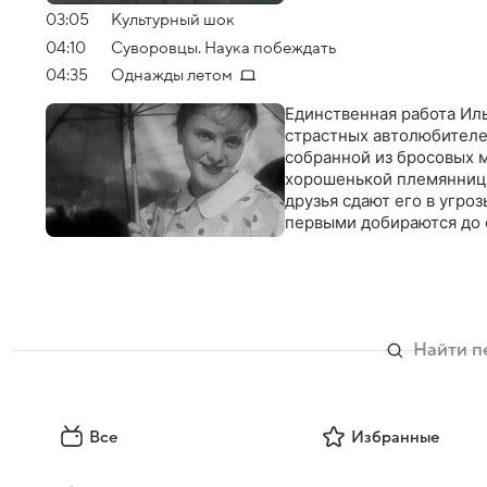
03:05
Культурный шок
04:10
Суворовцы. Наука побеждать
04:35
Однажды летом
Единственная работа Иль
страстных автолюбителей
собранной из бросовых м
хорошенькой племяннице
друзья сдают его в угро
первыми добираются до 
Все
Избранные