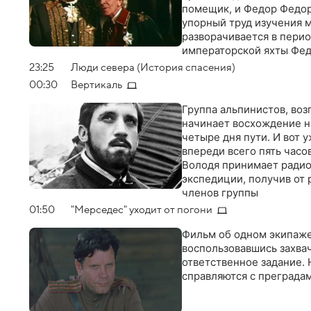
помещик, и Федор Федор
упорный труд изучения м
разворачивается в пери
императорской яхты Фед
испрашивает у государы
23:25
Люди севера (История спасения)
небольшим отрядом матр
00:30
Вертикаль
верфи. В это время на ю
зреет бунт
Группа альпинистов, во
начинает восхождение н
четыре дня пути. И вот
впереди всего пять часо
Володя принимает радио
экспедиции, получив от 
членов группы
01:50
"Мерседес" уходит от погони
Фильм об одном экипаже
воспользовавшись захва
ответственное задание. 
справляются с преградам