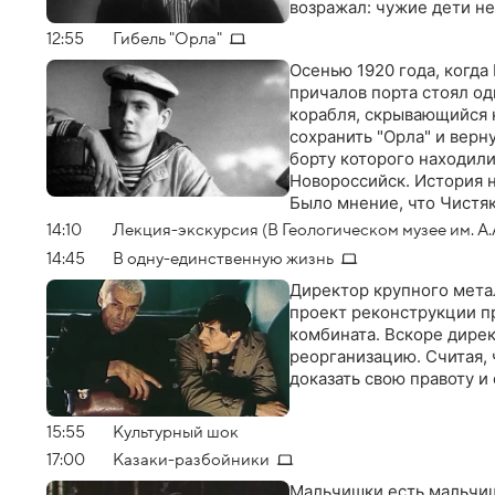
возражал: чужие дети не
12:55
Гибель "Орла"
Осенью 1920 года, когда
причалов порта стоял од
корабля, скрывающийся 
сохранить "Орла" и верн
борту которого находил
Новороссийск. История н
Было мнение, что Чистяк
Спустя много лет капита
14:10
Лекция-экскурсия (В Геологическом музее им. А.
бескомпромиссности Чис
14:45
В одну-единственную жизнь
пропавшего корабля. Вод
Директор крупного мета
проект реконструкции п
комбината. Вскоре дирек
реорганизацию. Считая, 
доказать свою правоту и
15:55
Культурный шок
17:00
Казаки-разбойники
Мальчишки есть мальчишк