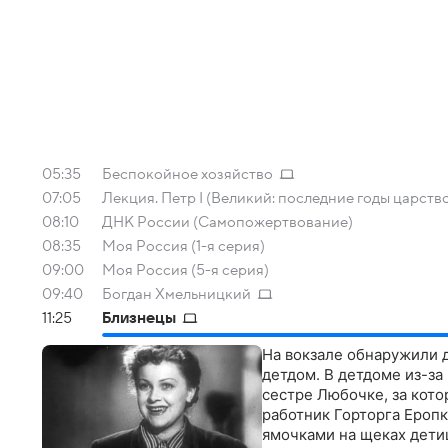
05:35
Беспокойное хозяйство
07:05
Лекция. Петр I (Великий: последние годы царствов
08:10
ДНК России (Самопожертвование)
08:35
Моя Россия (1-я серия)
09:00
Моя Россия (5-я серия)
09:40
Богдан Хмельницкий
11:25
Близнецы
На вокзале обнаружили 
детдом. В детдоме из-за
сестре Любочке, за кот
работник Горторга Еропк
ямочками на щеках дети