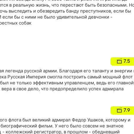
тся в реальную жизнь, что перестают быть безопасными. Н
очь выследить и обезвредить банду преступников, если бы
 если бы с ними не было удивительной девчонки -
рестных собак
7.5
я легенда русской армии. Благодаря его таланту и энергии 
ека Русская Империя смогла построить самый мощный флот
 был не только эффективным управленцем, ведь его главной
 вера в свое дело, что предопределило успех адмирала
7.9
го флота был великий адмирал Федор Ушаков, которому и
-биографический фильм. У него было совсем не знатное
ц - коллежский регистратор, в прошлом - обедневший