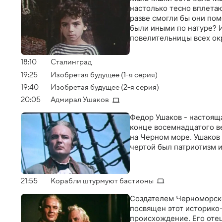
настолько тесно вплетаю
разве смогли бы они пом
были иными по натуре? И
повелительницы всех ок
18:10
Сталинград
19:25
Изобретая будущее (1-я серия)
19:40
Изобретая будущее (2-я серия)
20:05
Адмирал Ушаков
Федор Ушаков - настояща
конце восемнадцатого в
на Черном море. Ушаков
чертой был патриотизм и
21:55
Корабли штурмуют бастионы
Создателем Черноморско
посвящен этот историко
происхождение. Его оте