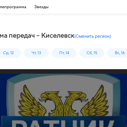
лепрограмма
Звезды
ма передач – Киселевск
(
Сменить регион
)
Ср, 12
Чт, 13
Пт, 14
Сб, 15
Вс, 16