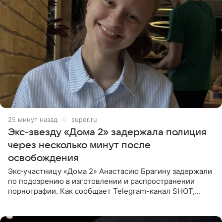
25 минут назад
super.ru
Экс‑звезду «Дома 2» задержала полиция
через несколько минут после
освобождения
Экс‑участницу «Дома 2» Анастасию Брагину задержали
по подозрению в изготовлении и распространении
порнографии. Как сообщает Telegram-канал SHOT,
девушка может оказаться в СИЗО. Следствие
ходатайствует об