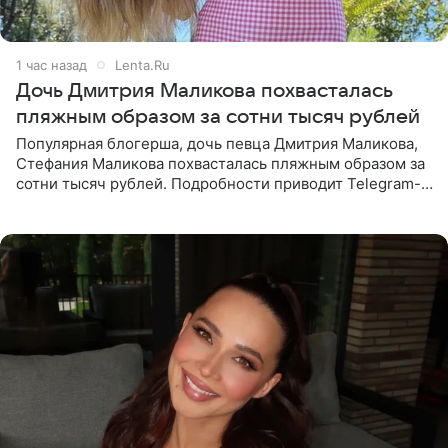
1 час назад
Lenta.Ru
Дочь Дмитрия Маликова похвасталась
пляжным образом за сотни тысяч рублей
Популярная блогерша, дочь певца Дмитрия Маликова,
Стефания Маликова похвасталась пляжным образом за
сотни тысяч рублей. Подробности приводит Telegram-
канал «Звездач». Редакторы канала обратили внимание
на