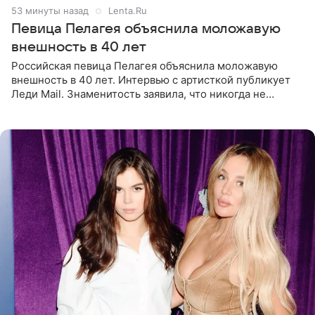
53 минуты назад
Lenta.Ru
Певица Пелагея объяснила моложавую
внешность в 40 лет
Российская певица Пелагея объяснила моложавую
внешность в 40 лет. Интервью с артисткой публикует
Леди Mail. Знаменитость заявила, что никогда не
прибегала к филлерам. При этом она регулярно
посещает