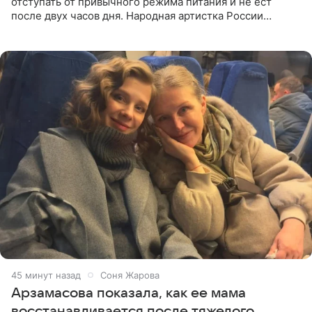
отступать от привычного режима питания и не ест
после двух часов дня. Народная артистка России
призналась, что особенно строго следит за рационом на
отдыхе, когда
45 минут назад
Соня Жарова
Арзамасова показала, как ее мама
восстанавливается после тяжелого