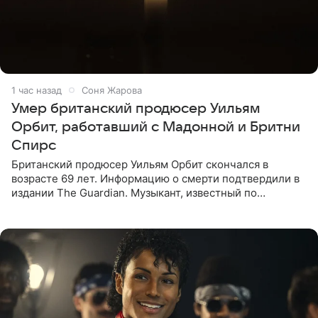
1 час назад
Соня Жарова
Умер британский продюсер Уильям
Орбит, работавший с Мадонной и Бритни
Спирс
Британский продюсер Уильям Орбит скончался в
возрасте 69 лет. Информацию о смерти подтвердили в
издании The Guardian. Музыкант, известный по
сотрудничеству с Мадонной, Бритни Спирс и
коллективами Blur и U2,