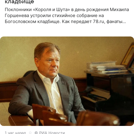
кладбище
Поклонники «Короля и Шута» в день рождения Михаила
Горшенева устроили стихийное собрание на
Богословском кладбище. Как передает 78.ru, фанаты
пришли почтить память лидера коллектива, которому
сегодня могло бы
1 час назад
© РИА Новости