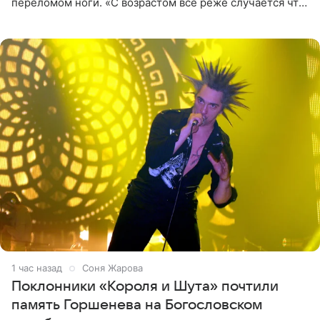
переломом ноги. «С возрастом все реже случается что-
то впервые. Но у меня случилась необычная
“премьера”. Впервые в
1 час назад
Соня Жарова
Поклонники «Короля и Шута» почтили
память Горшенева на Богословском