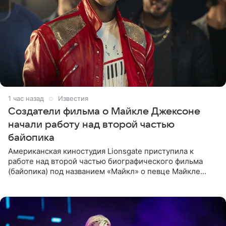
1 час назад
Известия
Создатели фильма о Майкле Джексоне
начали работу над второй частью
байопика
Американская киностудия Lionsgate приступила к
работе над второй частью биографического фильма
(байопика) под названием «Майкл» о певце Майкле
Джексоне. Об этом 6 августа сообщил онлайн-ресурс
Deadline