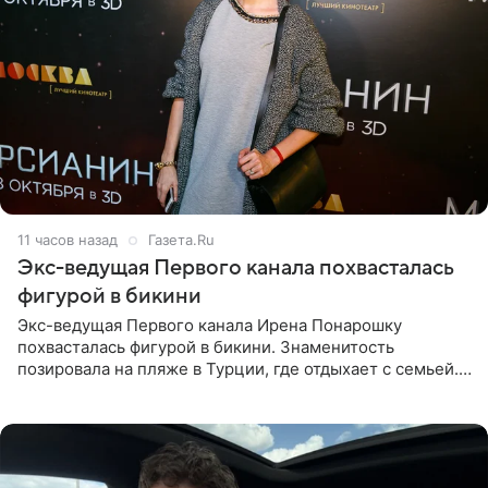
11 часов назад
Газета.Ru
Экс-ведущая Первого канала похвасталась
фигурой в бикини
Экс-ведущая Первого канала Ирена Понарошку
похвасталась фигурой в бикини. Знаменитость
позировала на пляже в Турции, где отдыхает с семьей.
Она поделилась кадрами с отдыха в Instagram (владелец
компания Meta