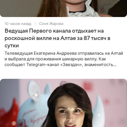
10 часов назад
Соня Жарова
Ведущая Первого канала отдыхает на
роскошной вилле на Алтае за 87 тысяч в
сутки
Телеведущая Екатерина Андреева отправилась на Алтай
и выбрала для проживания шикарную виллу. Как
сообщает Telegram-канал «Звездач», знаменитость
сняла двухэтажный дом, где ночь обходится минимум в
87 тысяч