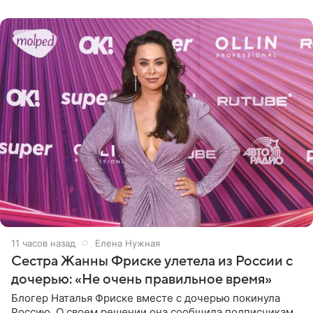
во
11 часов назад
Елена Нужная
Сестра Жанны Фриске улетела из России с
дочерью: «Не очень правильное время»
Блогер Наталья Фриске вместе с дочерью покинула
Россию. О своем решении она сообщила подписчикам