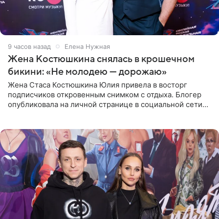
9 часов назад
Елена Нужная
Жена Костюшкина снялась в крошечном
бикини: «Не молодею — дорожаю»
Жена Стаса Костюшкина Юлия привела в восторг
подписчиков откровенным снимком с отдыха. Блогер
опубликовала на личной странице в социальной сети
фото в ярком бикини, позируя на пирсе во время отпуска
в Турции,