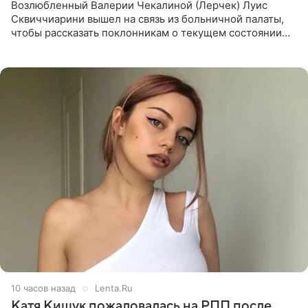
Возлюбленный Валерии Чекалиной (Лерчек) Луис
Сквиччиарини вышел на связь из больничной палаты,
чтобы рассказать поклонникам о текущем состоянии
блогерши. Он подтвердил, что основной курс
химиотерапии позади, но
10 часов назад
Lenta.Ru
Катя Кищук пожаловалась на РПП после