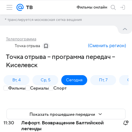
Фильмы онлайн
* транслируется московская сетка вещания
Телепрограмма
(
Сменить регион
)
Точка отрыва
Точка отрыва – программа передач –
Киселевск
Вт, 4
Ср, 5
Сегодня
Пт, 7
Сб
Фильмы
Сериалы
Спорт
Показать прошедшие передачи
11:30
Лефорт. Возвращение Балтийской
легенды