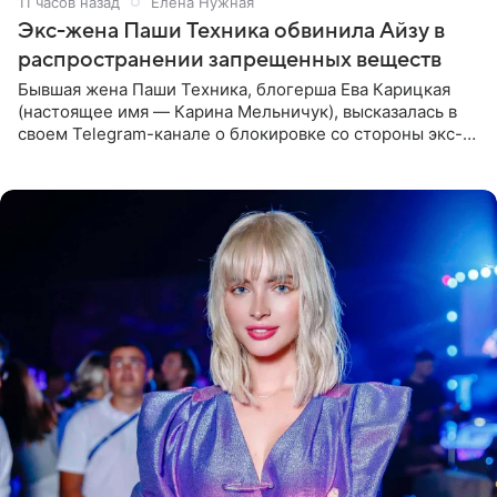
11 часов назад
Елена Нужная
Экс-жена Паши Техника обвинила Айзу в
распространении запрещенных веществ
Бывшая жена Паши Техника, блогерша Ева Карицкая
(настоящее имя — Карина Мельничук), высказалась в
своем Telegram-канале о блокировке со стороны экс-
супруги Гуфа Айзы-Лилуны Ай. Карицкая утверждает,
что ее