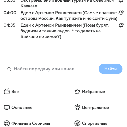
03:35
Экстремальный водный туризм на Северном
Кавказе
04:00
Едем с Артемом Рындевичем (Самые опасные
острова России. Как тут жить и не сойти с ума)
04:35
Едем с Артемом Рындевичем (Позы бурят,
буддизм и таяние льдов. Что делать на
Байкале не зимой?)
Найти
Все
Избранные
Основные
Центральные
Фильмы и Сериалы
Спортивные