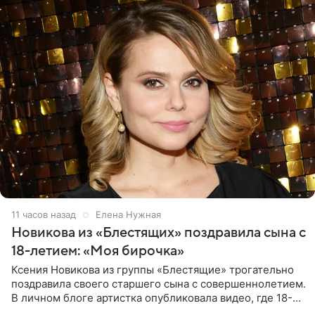
11 часов назад
Елена Нужная
Новикова из «Блестящих» поздравила сына с
18-летием: «Моя бирочка»
Ксения Новикова из группы «Блестящие» трогательно
поздравила своего старшего сына с совершеннолетием.
В личном блоге артистка опубликовала видео, где 18-
летний Мирон легко подхватил маму на руки и закружил