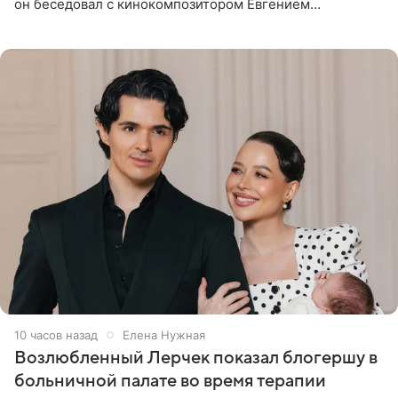
он беседовал с кинокомпозитором Евгением
Гальпериным, поделился личной историей о борьбе с
бронхиальной астмой в
10 часов назад
Елена Нужная
Возлюбленный Лерчек показал блогершу в
больничной палате во время терапии