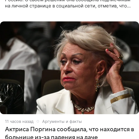
на личной странице в социальной сети, отметив, что
выбрала для отдыха с ребенком Объединенные
Арабские Эмираты.
11 часов назад
Аргументы и факты
Актриса Поргина сообщила, что находится в
больнице из-за падения на даче