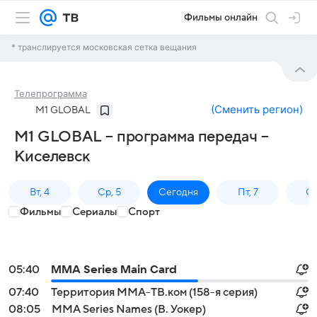
Фильмы онлайн
* транслируется московская сетка вещания
Телепрограмма
(
Сменить регион
)
M1 GLOBAL
M1 GLOBAL – программа передач –
Киселевск
Вт, 4
Ср, 5
Сегодня
Пт, 7
Сб
Фильмы
Сериалы
Спорт
05:40
MMA Series Main Card
07:40
Территория ММА-ТВ.ком (158-я серия)
08:05
MMA Series Names (В. Уокер)