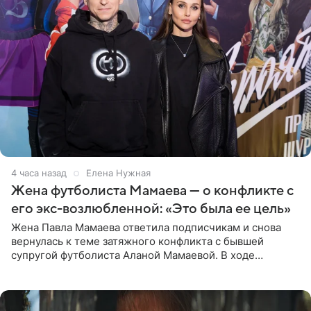
4 часа назад
Елена Нужная
Жена футболиста Мамаева — о конфликте с
его экс-возлюбленной: «Это была ее цель»
Жена Павла Мамаева ответила подписчикам и снова
вернулась к теме затяжного конфликта с бывшей
супругой футболиста Аланой Мамаевой. В ходе
общения с аудиторией один из пользователей
признался, что раньше судил о