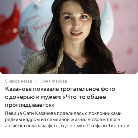
5 часов назад
Соня Жарова
Казанова показала трогательное фото
с дочерью и мужем: «Что-то общее
проглядывается»
Певица Сати Казанова поделилась с поклонниками
редким кадром из семейной жизни. В своем блоге
артистка показала фото, где ее муж Стефано Тиоццо и
их маленькая дочь спят рядом. На снимке отец и
малышка лежат в