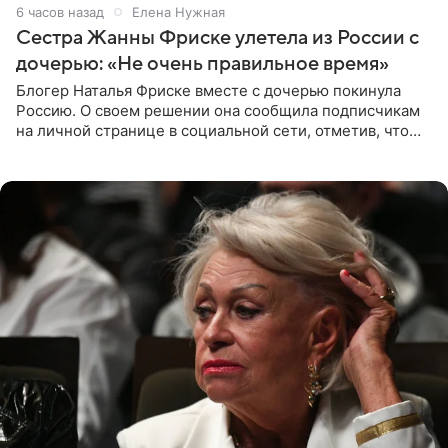
6 часов назад
Елена Нужная
Сестра Жанны Фриске улетела из России с
дочерью: «Не очень правильное время»
Блогер Наталья Фриске вместе с дочерью покинула
Россию. О своем решении она сообщила подписчикам
на личной странице в социальной сети, отметив, что
выбрала для отдыха с ребенком Объединенные
Арабские Эмираты.