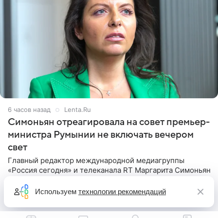
6 часов назад
Lenta.Ru
Симоньян отреагировала на совет премьер-
министра Румынии не включать вечером
свет
Главный редактор международной медиагруппы
«Россия сегодня» и телеканала RT Маргарита Симоньян
поиронизировала над тем, что временно исполняющий
обязанности премьер-министра Румынии Илие
Используем
технологии рекомендаций
Боложан посоветовал