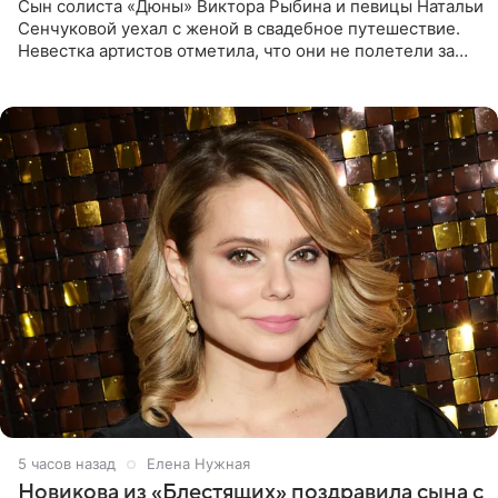
Сын солиста «Дюны» Виктора Рыбина и певицы Натальи
Сенчуковой уехал с женой в свадебное путешествие.
Невестка артистов отметила, что они не полетели за
границу, а выбрали для отдыха эко-комплекс в
Калужской
5 часов назад
Елена Нужная
Новикова из «Блестящих» поздравила сына с