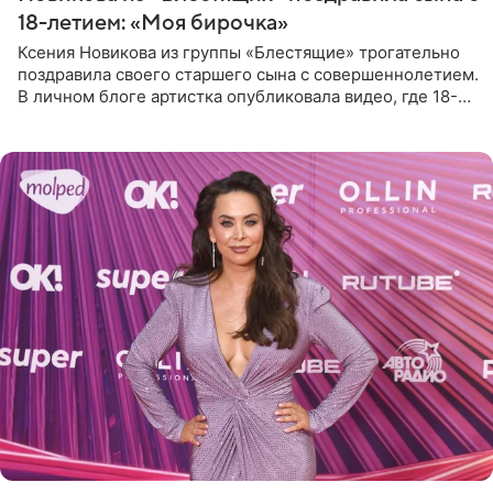
18-летием: «Моя бирочка»
Ксения Новикова из группы «Блестящие» трогательно
поздравила своего старшего сына с совершеннолетием.
В личном блоге артистка опубликовала видео, где 18-
летний Мирон легко подхватил маму на руки и закружил
во