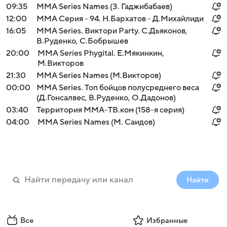
09:35
MMA Series Names (З. Гаджибабаев)
12:00
ММА Серия - 94. Н.Бархатов - Д.Михайлиди
16:05
MMA Series. Виктори Party. С.Дьяконов,
В.Руденко, С.Бобрышев
20:00
MMA Series Phygital. Е.Мякинкин,
М.Викторов
21:30
MMA Series Names (М.Викторов)
00:00
MMA Series. Топ бойцов полусреднего веса
(Д.Гонсалвес, В.Руденко, О.Дадонов)
03:40
Территория ММА-ТВ.ком (158-я серия)
04:00
MMA Series Names (М. Саидов)
Найти
Все
Избранные