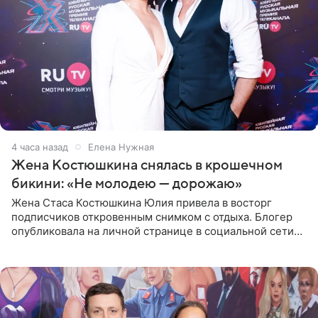
4 часа назад
Елена Нужная
Жена Костюшкина снялась в крошечном
бикини: «Не молодею — дорожаю»
Жена Стаса Костюшкина Юлия привела в восторг
подписчиков откровенным снимком с отдыха. Блогер
опубликовала на личной странице в социальной сети
фото в ярком бикини, позируя на пирсе во время отпуска
в Турции,