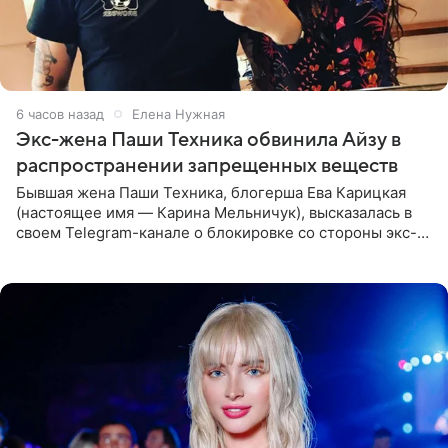
6 часов назад
Елена Нужная
Экс-жена Паши Техника обвинила Айзу в
распространении запрещенных веществ
Бывшая жена Паши Техника, блогерша Ева Карицкая
(настоящее имя — Карина Мельничук), высказалась в
своем Telegram-канале о блокировке со стороны экс-
супруги Гуфа Айзы-Лилуны Ай. Карицкая утверждает,
что ее