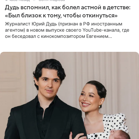
Дудь вспомнил, как болел астмой в детстве:
«Был близок к тому, чтобы откинуться»
Журналист Юрий Дудь (признан в РФ иностранным
агентом) в новом выпуске своего YouTube-канала, где
он беседовал с кинокомпозитором Евгением
Гальпериным, поделился личной историей о борьбе с
бронхиальной астмой в