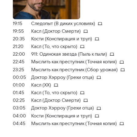
19:15
Следопыт (В диких условиях)
19:55
Касл (Доктор Смерти)
20:35
Кости (Конспирация и труп)
21:20
Касл (То, что скрыто)
22:00
911: Одинокая звезда (Пыль к пыли)
22:45
Мыслить как преступник (Точная копия)
23:25
Мыслить как преступник (Сбор урожая)
00:05
Доктор Хэрроу (Грехи отца)
01:00
Касл (XX)
01:45
Касл (То, что скрыто)
02:25
Касл (Доктор Смерти)
03:05
Доктор Хэрроу (Грехи отца)
04:00
Кости (Конспирация и труп)
04:45
Мыслить как преступник (Точная копия)