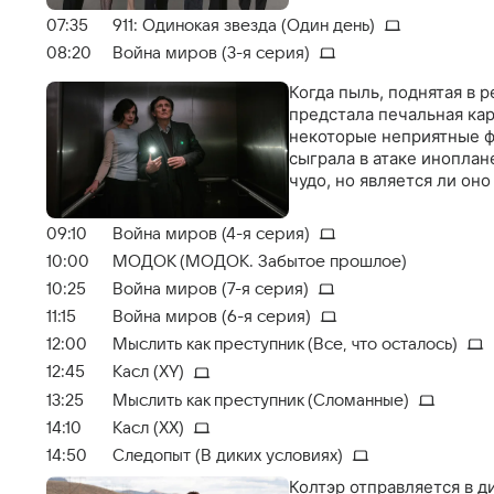
07:35
911: Одинокая звезда (Один день)
08:20
Война миров (3-я серия)
Когда пыль, поднятая в 
предстала печальная кар
некоторые неприятные фа
сыграла в атаке иноплан
чудо, но является ли он
09:10
Война миров (4-я серия)
10:00
МОДОК (МОДОК. Забытое прошлое)
10:25
Война миров (7-я серия)
11:15
Война миров (6-я серия)
12:00
Мыслить как преступник (Все, что осталось)
12:45
Касл (XY)
13:25
Мыслить как преступник (Сломанные)
14:10
Касл (XX)
14:50
Следопыт (В диких условиях)
Колтэр отправляется в д