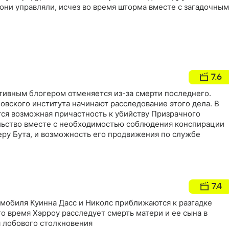
они управляли, исчез во время шторма вместе с загадочным
7.6
ативным блогером отменяется из-за смерти последнего.
вского института начинают расследование этого дела. В
тся возможная причастность к убийству Призрачного
ельство вместе с необходимостью соблюдения конспирации
ьеру Бута, и возможность его продвижения по службе
7.4
мобиля Куинна Дасс и Николс приближаются к разгадке
то время Хэрроу расследует смерть матери и ее сына в
я лобового столкновения