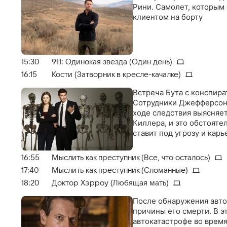
Рини. Самолет, которым 
клиентом на борту
15:30
911: Одинокая звезда (Один день)
16:15
Кости (Затворник в кресле-качалке)
Встреча Бута с конспир
Сотрудники Джефферсоно
ходе следствия выясняе
Киллера, и это обстоят
ставит под угрозу и кар
16:55
Мыслить как преступник (Все, что осталось)
17:40
Мыслить как преступник (Сломанные)
18:20
Доктор Хэрроу (Любящая мать)
После обнаружения авто
причины его смерти. В э
автокатастрофе во врем