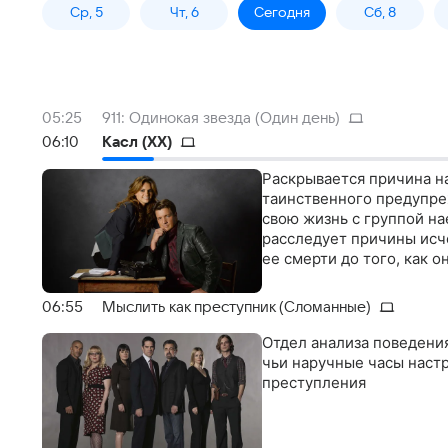
Ср, 5
Чт, 6
Сегодня
Сб, 8
05:25
911: Одинокая звезда (Один день)
06:10
Касл (XX)
Раскрывается причина н
таинственного предупре
свою жизнь с группой на
расследует причины исче
ее смерти до того, как 
06:55
Мыслить как преступник (Сломанные)
Отдел анализа поведения
чьи наручные часы настр
преступления