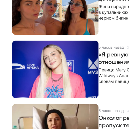
Жена народно
в купальниках
черном бикини
выбрала банд
5 часов назад
«Я ревную
отношения
Певица Mary 
Wildways Анат
словам певицы
человека. Та
5 часов назад
Онколог ра
пропуск т