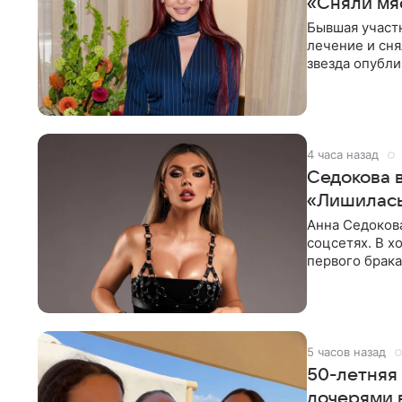
«Сняли мя
Бывшая участ
лечение и сня
звезда опубли
процесс снят
4 часа назад
Седокова 
«Лишилась
Анна Седокова
соцсетях. В х
первого брака
ответственнос
5 часов назад
50-летняя
дочерями 