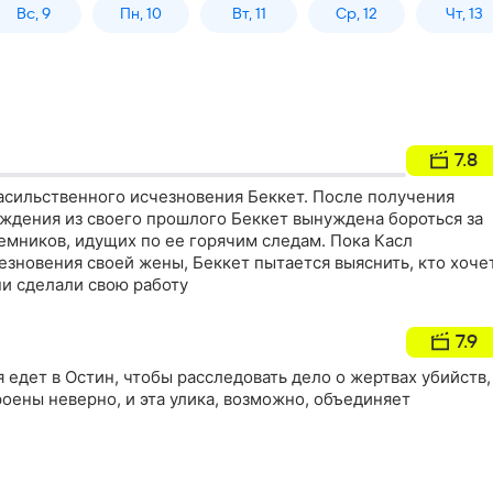
Вс, 9
Пн, 10
Вт, 11
Ср, 12
Чт, 13
7.8
асильственного исчезновения Беккет. После получения
ждения из своего прошлого Беккет вынуждена бороться за
емников, идущих по ее горячим следам. Пока Касл
зновения своей жены, Беккет пытается выяснить, кто хоче
они сделали свою работу
7.9
 едет в Остин, чтобы расследовать дело о жертвах убийств,
оены неверно, и эта улика, возможно, объединяет