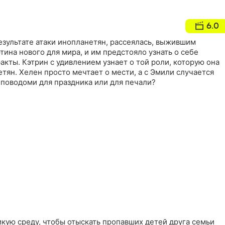
6.0
результате атаки инопланетян, рассеялась, выжившим
тина нового для мира, и им предстояло узнать о себе
кты. Кэтрин с удивлением узнает о той роли, которую она
етян. Хелен просто мечтает о мести, а с Эмили случается
о поводоми для праздника или для печали?
икую среду, чтобы отыскать пропавших детей друга семьи