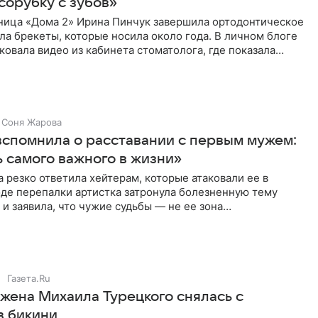
сорубку с зубов»
ница «Дома 2» Ирина Пинчук завершила ортодонтическое
ла брекеты, которые носила около года. В личном блоге
ковала видео из кабинета стоматолога, где показала
ия
Соня Жарова
вспомнила о расставании с первым мужем:
 самого важного в жизни»
 резко ответила хейтерам, которые атаковали ее в
оде перепалки артистка затронула болезненную тему
 и заявила, что чужие судьбы — не ее зона
ти. От Валентина
Газета.Ru
 жена Михаила Турецкого снялась с
в бикини