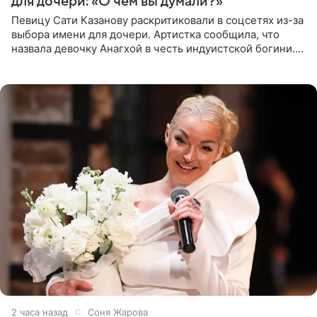
для дочери: «О чем вы думали?»
Певицу Сати Казанову раскритиковали в соцсетях из-за
выбора имени для дочери. Артистка сообщила, что
назвала девочку Анагхой в честь индуистской богини.
При этом исполнительница скрывала это имя от
поклонников
2 часа назад
Соня Жарова