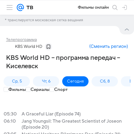
Фильмы онлайн
* транслируется московская сетка вещания
Телепрограмма
(
Сменить регион
)
KBS World HD
KBS World HD – программа передач –
Киселевск
Ср, 5
Чт, 6
Сегодня
Сб, 8
Вс
Фильмы
Сериалы
Спорт
05:30
A Graceful Liar (Episode 74)
06:10
Jang Youngsil: The Greatest Scientist of Joseon
(Episode 20)