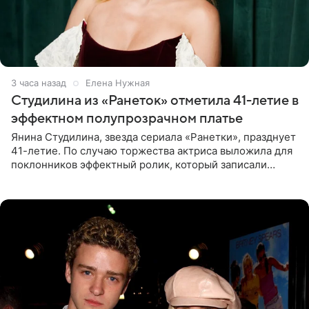
3 часа назад
Елена Нужная
Студилина из «Ранеток» отметила 41-летие в
эффектном полупрозрачном платье
Янина Студилина, звезда сериала «Ранетки», празднует
41-летие. По случаю торжества актриса выложила для
поклонников эффектный ролик, который записали
прошлой ночью. В кадре артистка предстала в
вечернем