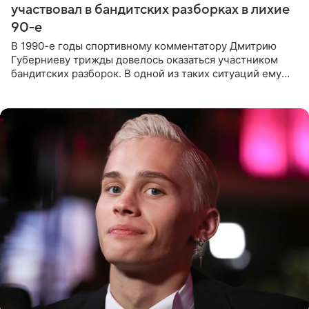
участвовал в бандитских разборках в лихие
90-е
В 1990-е годы спортивному комментатору Дмитрию
Губерниеву трижды довелось оказаться участником
бандитских разборок. В одной из таких ситуаций ему
выдали тяжелый предмет и приказали вступить в драку,
однако он