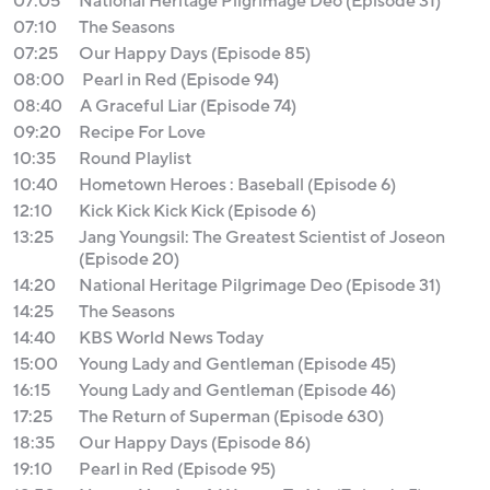
07:05
National Heritage Pilgrimage Deo (Episode 31)
07:10
The Seasons
07:25
Our Happy Days (Episode 85)
08:00
Pearl in Red (Episode 94)
08:40
A Graceful Liar (Episode 74)
09:20
Recipe For Love
10:35
Round Playlist
10:40
Hometown Heroes : Baseball (Episode 6)
12:10
Kick Kick Kick Kick (Episode 6)
13:25
Jang Youngsil: The Greatest Scientist of Joseon
(Episode 20)
14:20
National Heritage Pilgrimage Deo (Episode 31)
14:25
The Seasons
14:40
KBS World News Today
15:00
Young Lady and Gentleman (Episode 45)
16:15
Young Lady and Gentleman (Episode 46)
17:25
The Return of Superman (Episode 630)
18:35
Our Happy Days (Episode 86)
19:10
Pearl in Red (Episode 95)