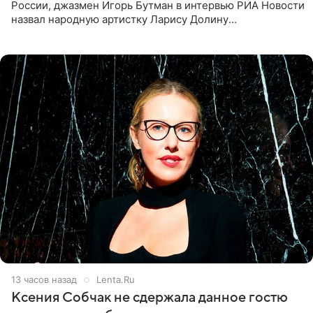
России, джазмен Игорь Бутман в интервью РИА Новости
назвал народную артистку Ларису Долину
великолепной певицей и рассказал о желании сделать с
ней новую совместную
13 часов назад
Lenta.Ru
Ксения Собчак не сдержала данное гостю