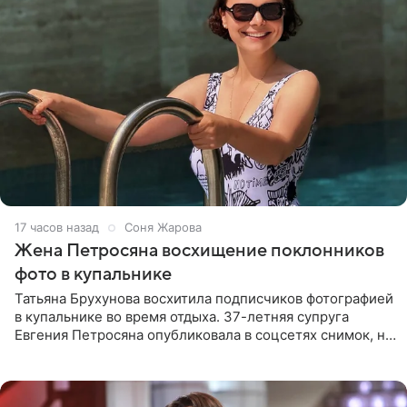
17 часов назад
Соня Жарова
Жена Петросяна восхищение поклонников
фото в купальнике
Татьяна Брухунова восхитила подписчиков фотографией
в купальнике во время отдыха. 37-летняя супруга
Евгения Петросяна опубликовала в соцсетях снимок, на
котором позирует у бассейна в белоснежном монокини
с