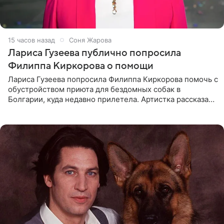
15 часов назад
Соня Жарова
Лариса Гузеева публично попросила
Филиппа Киркорова о помощи
Лариса Гузеева попросила Филиппа Киркорова помочь с
обустройством приюта для бездомных собак в
Болгарии, куда недавно прилетела. Артистка рассказала
о местных волонтерах, которые временно забирают
животных к