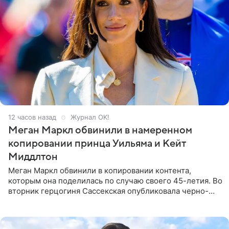
12 часов назад
Журнал OK!
Меган Маркл обвинили в намеренном
копировании принца Уильяма и Кейт
Миддлтон
Меган Маркл обвинили в копировании контента,
которым она поделилась по случаю своего 45-летия. Во
вторник герцогиня Сассекская опубликовала черно-
белую фотографию, на которой она прыгает в бассейн с
воздушными