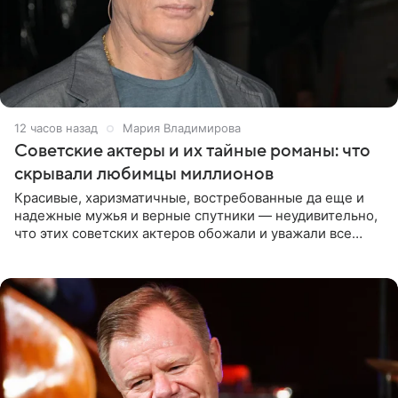
12 часов назад
Мария Владимирова
Советские актеры и их тайные романы: что
скрывали любимцы миллионов
Красивые, харизматичные, востребованные да еще и
надежные мужья и верные спутники — неудивительно,
что этих советских актеров обожали и уважали все
женщины большой страны, и наверняка не раз ставили
их в