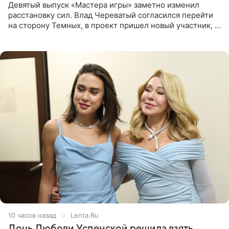
Девятый выпуск «Мастера игры» заметно изменил
расстановку сил. Влад Череватый согласился перейти
на сторону Темных, в проект пришел новый участник, а
Курбан Омаров и Анна Седокова оказались под таким
давлением.
10 часов назад
Lenta.Ru
Дочь Любови Успенской решила взять