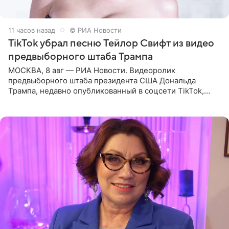
11 часов назад
© РИА Новости
TikTok убрал песню Тейлор Свифт из видео
предвыборного штаба Трампа
МОСКВА, 8 авг — РИА Новости. Видеоролик
предвыборного штаба президента США Дональда
Трампа, недавно опубликованный в соцсети TikTok,
остался без звуковой дорожки в виде песни August
(«Август») американской