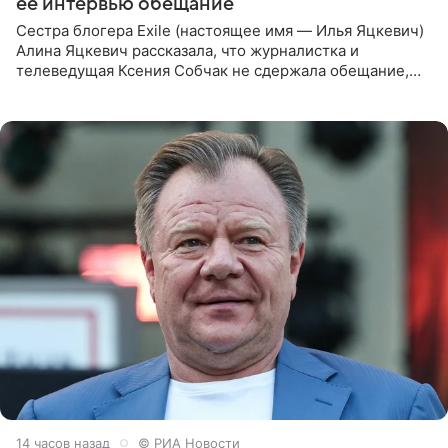
ее интервью обещание
Сестра блогера Exile (настоящее имя — Илья Яцкевич)
Алина Яцкевич рассказала, что журналистка и
телеведущая Ксения Собчак не сдержала обещание,
которое дала ему во время интервью с ним. Об этом она
заявила в
14 часов назад
© РИА Новости