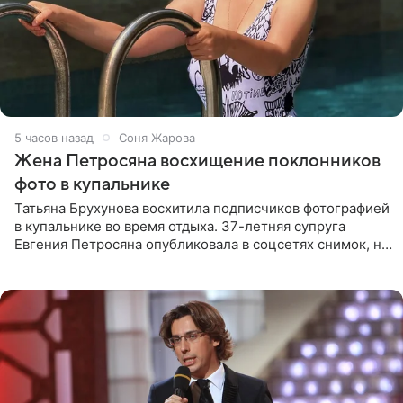
5 часов назад
Соня Жарова
Жена Петросяна восхищение поклонников
фото в купальнике
Татьяна Брухунова восхитила подписчиков фотографией
в купальнике во время отдыха. 37-летняя супруга
Евгения Петросяна опубликовала в соцсетях снимок, на
котором позирует у бассейна в белоснежном монокини
с