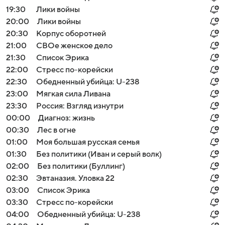
19:30
Лики войны
20:00
Лики войны
20:30
Корпус оборотней
21:00
СВОе женское дело
21:30
Список Эрика
22:00
Стресс по-корейски
22:30
Обедненный убийца: U-238
23:00
Мягкая сила Ливана
23:30
Россия: Взгляд изнутри
00:00
Диагноз: жизнь
00:30
Лес в огне
01:00
Моя большая русская семья
01:30
Без политики (Иван и серый волк)
02:00
Без политики (Буллинг)
02:30
Эвтаназия. Уловка 22
03:00
Список Эрика
03:30
Стресс по-корейски
04:00
Обедненный убийца: U-238