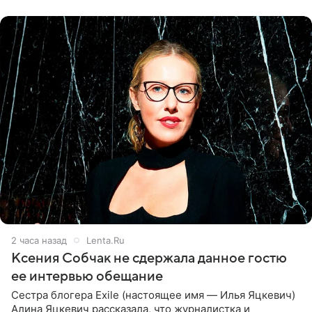
ней новую совместную
2 часа назад
Lenta.Ru
Ксения Собчак не сдержала данное гостю
ее интервью обещание
Сестра блогера Exile (настоящее имя — Илья Яцкевич)
Алина Яцкевич рассказала, что журналистка и