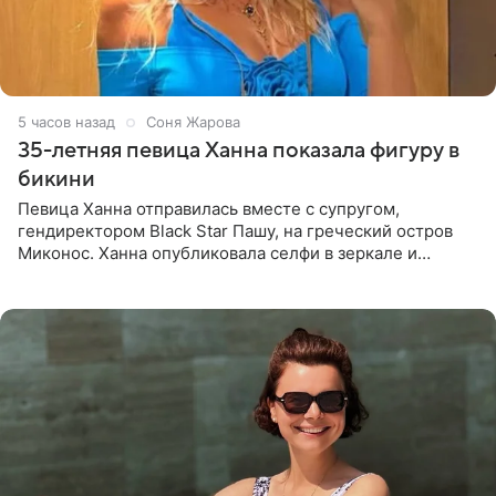
5 часов назад
Соня Жарова
35-летняя певица Ханна показала фигуру в
бикини
Певица Ханна отправилась вместе с супругом,
гендиректором Black Star Пашу, на греческий остров
Миконос. Ханна опубликовала селфи в зеркале и
призналась, что сейчас особенно довольна собой. По
словам певицы, она