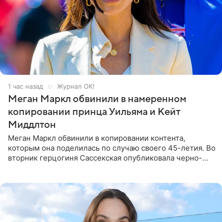
1 час назад
Журнал OK!
Меган Маркл обвинили в намеренном
копировании принца Уильяма и Кейт
Миддлтон
Меган Маркл обвинили в копировании контента,
которым она поделилась по случаю своего 45-летия. Во
вторник герцогиня Сассекская опубликовала черно-
белую фотографию, на которой она прыгает в бассейн с
воздушными