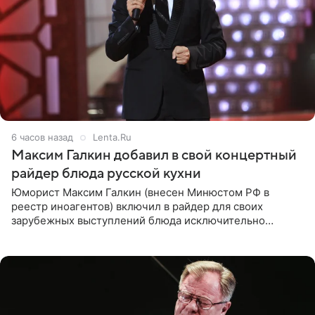
6 часов назад
Lenta.Ru
Максим Галкин добавил в свой концертный
райдер блюда русской кухни
Юморист Максим Галкин (внесен Минюстом РФ в
реестр иноагентов) включил в райдер для своих
зарубежных выступлений блюда исключительно
русской кухни. Об этом сообщает РИА Новости.
Согласно документу, в гримерную