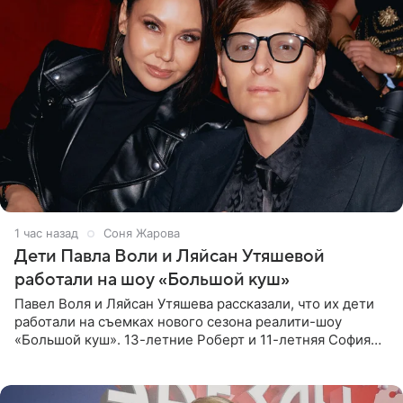
1 час назад
Соня Жарова
Дети Павла Воли и Ляйсан Утяшевой
работали на шоу «Большой куш»
Павел Воля и Ляйсан Утяшева рассказали, что их дети
работали на съемках нового сезона реалити-шоу
«Большой куш». 13-летние Роберт и 11-летняя София
отправились вместе с родителями в Таиланд и успели
поработать