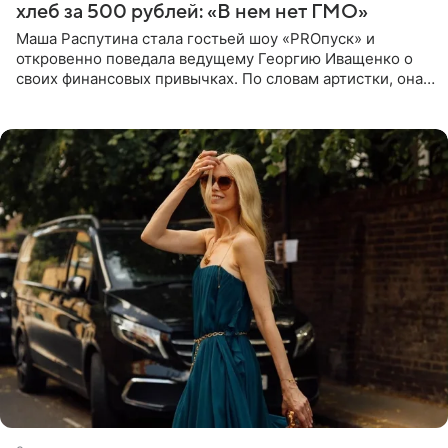
хлеб за 500 рублей: «В нем нет ГМО»
Маша Распутина стала гостьей шоу «PROпуск» и
откровенно поведала ведущему Георгию Иващенко о
своих финансовых привычках. По словам артистки, она
давно перестала следить за тратами и может позволить
себе жить,