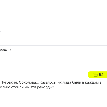
)
редун)
5.1
 Пуговкин, Соколова… Казалось, их лица были в каждом в
колько стоили им эти рекорды?