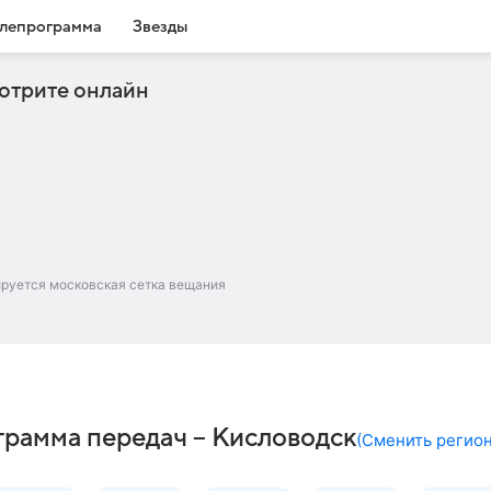
лепрограмма
Звезды
отрите онлайн
ируется московская сетка вещания
грамма передач – Кисловодск
(
Сменить регио