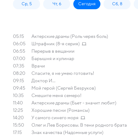
Ср, 5
Чт, 6
Сегодня
Сб, 8
05:15
Актерские драмы (Роль через боль)
06:05
Штрафник (8-я серия)
06:55
Перерыв в вещании
07:00
Барышня и кулинар
07:35
Врачи
08:20
Спасите, я не умею готовить!
09:15
Доктор И...
09:45
Мой герой (Сергей Безруков)
10:35
Смешите меня семеро!
11:40
Актерские драмы (Бьет - значит любит)
12:25
Хорошие песни (Романсы)
14:20
У самого синего моря
15:50
Олег и Лев Борисовы. В тени родного брата
17:15
Знак качества (Надомные услуги)