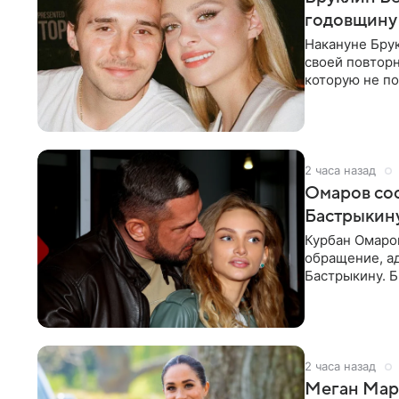
годовщину
Накануне Бру
своей повтор
которую не по
считает это
2 часа назад
Омаров соо
Бастрыкину
Курбан Омаро
обращение, а
Бастрыкину. 
в личном блог
2 часа назад
Меган Марк