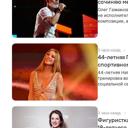
сочиняю м
Олег Газманов
не исполнител
композиции, а
музыканта,
3 часа назад
44-летняя 
спортивно
44-летняя Нат
тренировка во
социальной се
красном
3 часа назад
Фигуристка
18-летнего