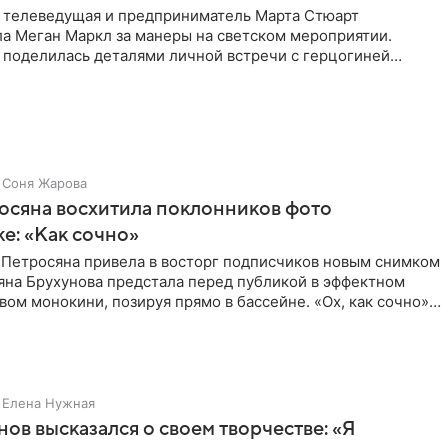
 телеведущая и предприниматель Марта Стюарт
ла Меган Маркл за манеры на светском мероприятии.
 поделилась деталями личной встречи с герцогиней
ишет PageSix. По
Соня Жарова
осяна восхитила поклонников фото
ке: «Как сочно»
 Петросяна привела в восторг подписчиков новым снимком
ьяна Брухунова предстала перед публикой в эффектном
ом монокини, позируя прямо в бассейне. «Ох, как сочно»,
Елена Нужная
нов высказался о своем творчестве: «Я