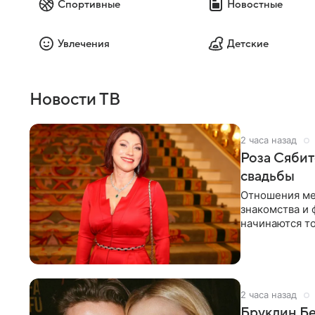
Спортивные
Новостные
Увлечения
Детские
Новости ТВ
2 часа назад
Роза Сябит
свадьбы
Отношения ме
знакомства и 
начинаются то
многого,
2 часа назад
Бруклин Бе