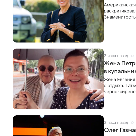
Американская
раскритикова
Знаменитость
Сассекской, п
2 часа назад
Жена Петр
в купальни
Жена Евгения
с отдыха. Тат
черно-сиренев
«Татьяна,
3 часа назад
Олег Газма