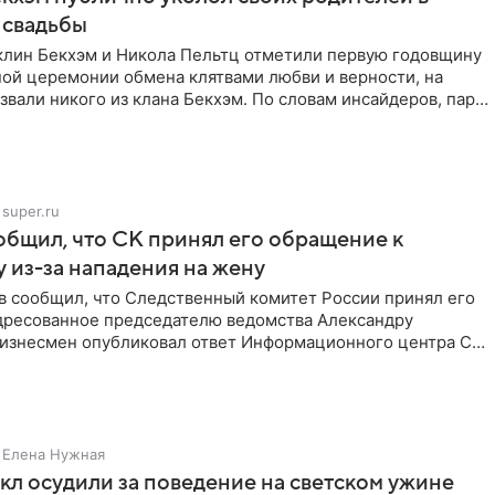
 свадьбы
клин Бекхэм и Никола Пельтц отметили первую годовщину
ной церемонии обмена клятвами любви и верности, на
звали никого из клана Бекхэм. По словам инсайдеров, пара
super.ru
бщил, что СК принял его обращение к
 из-за нападения на жену
в сообщил, что Следственный комитет России принял его
дресованное председателю ведомства Александру
Бизнесмен опубликовал ответ Информационного центра СК
е. В
Елена Нужная
л осудили за поведение на светском ужине