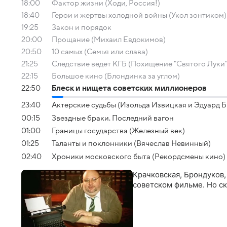
18:00
Фактор жизни (Ходи, Россия!)
18:40
Герои и жертвы холодной войны (Укол зонтиком)
19:25
Закон и порядок
20:00
Прощание (Михаил Евдокимов)
20:50
10 самых (Семья или слава)
21:25
Следствие ведет КГБ (Похищение "Святого Луки"
22:15
Большое кино (Блондинка за углом)
22:50
Блеск и нищета советских миллионеров
23:40
Актерские судьбы (Изольда Извицкая и Эдуард Б
00:15
Звездные браки. Последний вагон
01:00
Границы государства (Железный век)
01:25
Таланты и поклонники (Вячеслав Невинный)
02:40
Хроники московского быта (Рекордсмены кино)
Крачковская, Брондуков,
советском фильме. Но с