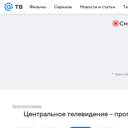
Фильмы
Сериалы
Новости и статьи
Те
См
* трансл
Телепрограмма
Центральное телевидение – про