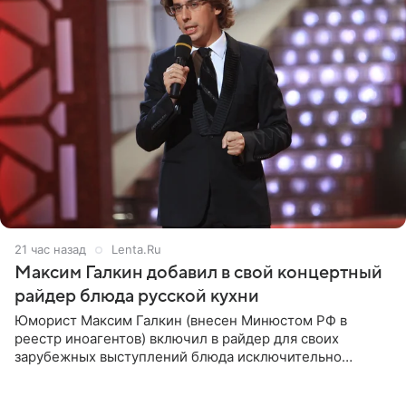
21 час назад
Lenta.Ru
Максим Галкин добавил в свой концертный
райдер блюда русской кухни
Юморист Максим Галкин (внесен Минюстом РФ в
реестр иноагентов) включил в райдер для своих
зарубежных выступлений блюда исключительно
русской кухни. Об этом сообщает РИА Новости.
Согласно документу, в гримерную