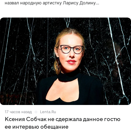
назвал народную артистку Ларису Долину
великолепной певицей и рассказал о желании сделать с
ней новую совместную
17 часов назад
Lenta.Ru
Ксения Собчак не сдержала данное гостю
ее интервью обещание