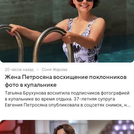
20 часов назад
Соня Жарова
Жена Петросяна восхищение поклонников
фото в купальнике
Татьяна Брухунова восхитила подписчиков фотографией
в купальнике во время отдыха. 37-летняя супруга
Евгения Петросяна опубликовала в соцсетях снимок, на
котором позирует у бассейна в белоснежном монокини
с