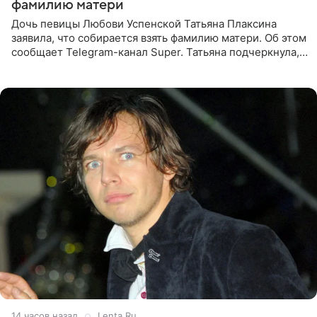
фамилию матери
Дочь певицы Любови Успенской Татьяна Плаксина
заявила, что собирается взять фамилию матери. Об этом
сообщает Telegram-канал Super. Татьяна подчеркнула,
что приняла решение о смене фамилии, поскольку
именно от
14 часов назад
Lenta.Ru