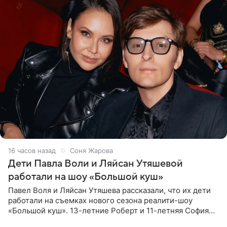
16 часов назад
Соня Жарова
Дети Павла Воли и Ляйсан Утяшевой
работали на шоу «Большой куш»
Павел Воля и Ляйсан Утяшева рассказали, что их дети
работали на съемках нового сезона реалити-шоу
«Большой куш». 13-летние Роберт и 11-летняя София
отправились вместе с родителями в Таиланд и успели