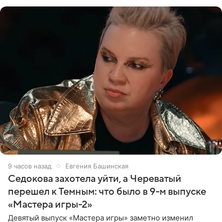
9 часов назад
Евгения Башинская
Седокова захотела уйти, а Череватый
перешел к Темным: что было в 9-м выпуске
«Мастера игры-2»
Девятый выпуск «Мастера игры» заметно изменил