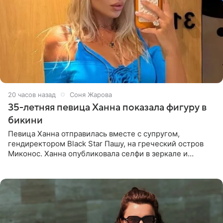
20 часов назад
Соня Жарова
35-летняя певица Ханна показала фигуру в
бикини
Певица Ханна отправилась вместе с супругом,
гендиректором Black Star Пашу, на греческий остров
Миконос. Ханна опубликовала селфи в зеркале и
призналась, что сейчас особенно довольна собой. По
словам певицы, она