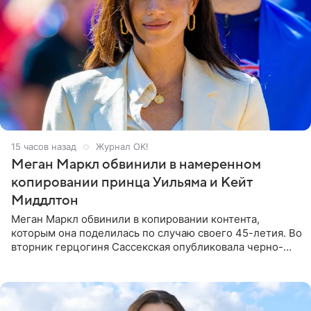
15 часов назад
Журнал OK!
Меган Маркл обвинили в намеренном
копировании принца Уильяма и Кейт
Миддлтон
Меган Маркл обвинили в копировании контента,
которым она поделилась по случаю своего 45-летия. Во
вторник герцогиня Сассекская опубликовала черно-
белую фотографию, на которой она прыгает в бассейн с
воздушными