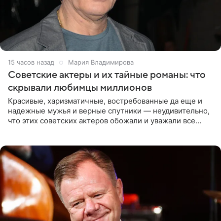
15 часов назад
Мария Владимирова
Советские актеры и их тайные романы: что
скрывали любимцы миллионов
Красивые, харизматичные, востребованные да еще и
надежные мужья и верные спутники — неудивительно,
что этих советских актеров обожали и уважали все
женщины большой страны, и наверняка не раз ставили
их в