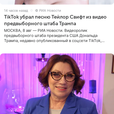
14 часов назад
© РИА Новости
TikTok убрал песню Тейлор Свифт из видео
предвыборного штаба Трампа
МОСКВА, 8 авг — РИА Новости. Видеоролик
предвыборного штаба президента США Дональда
Трампа, недавно опубликованный в соцсети TikTok,
остался без звуковой дорожки в виде песни August
(«Август») американской