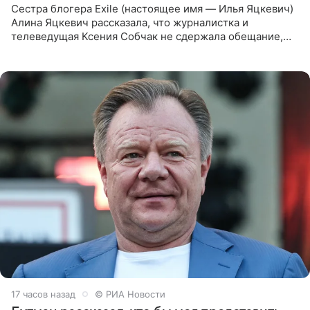
Сестра блогера Exile (настоящее имя — Илья Яцкевич)
Алина Яцкевич рассказала, что журналистка и
телеведущая Ксения Собчак не сдержала обещание,
которое дала ему во время интервью с ним. Об этом она
заявила в
17 часов назад
© РИА Новости