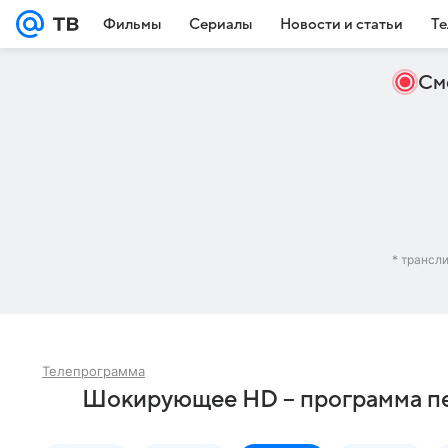
Фильмы
Сериалы
Новости и статьи
Те
См
* трансл
Телепрограмма
Шокирующее HD – программа пе