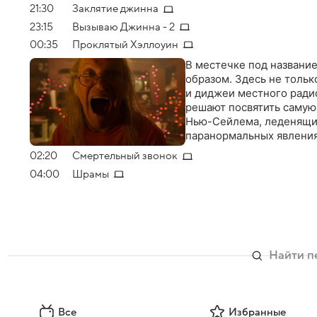
21:30
Заклятие джинна
23:15
Вызываю Джинна - 2
00:35
Проклятый Хэллоуин
В местечке под назван
образом. Здесь не тольк
и диджеи местного радио
решают посвятить самую
Нью-Сейлема, леденящих
паранормальных явлениях
02:20
Смертельный звонок
04:00
Шрамы
Все
Избранные