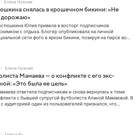
Елена Нужная
юшкина снялась в крошечном бикини: «Не
 дорожаю»
остюшкина Юлия привела в восторг подписчиков
снимком с отдыха. Блогер опубликовала на личной
циальной сети фото в ярком бикини, позируя на пирсе во
 в Турции,
Елена Нужная
листа Мамаева — о конфликте с его экс-
ой: «Это была ее цель»
маева ответила подписчикам и снова вернулась к теме
нфликта с бывшей супругой футболиста Аланой Мамаевой. В
с аудиторией один из пользователей признался, что
о
Газета.Ru