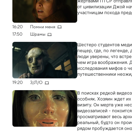
жертвами ПТСР отправля
от цивилизации Джой нач
участницам похода пред
16:20
Помни меня
17:50
Шрамы
Шестеро студентов меди
пещер, где, по легенде,
люди уверены, что встр
чем игра воображения. 
исследования мифов о ч
путешественники неожид
19:20
З/Л/О
В поисках редкой видео
особняк. Хозяин ждет их
визиту. Он мертв уже не
видеозаписей - покоится
просматривают весь архи
реальный, будто он прои
рядом пробуждается оно