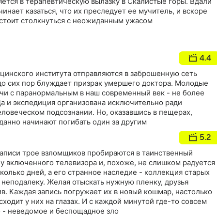
ется в терапевтическую вылазку в Скалистые горы. Вдали
инает казаться, что их преследует ее мучитель, и вскоре
стоит столкнуться с неожиданным ужасом
4.4
цинского института отправляются в заброшенную сеть
 до сих пор блуждает призрак умершего доктора. Молодые
ечи с паранормальным в наш современный век - не более
Да и экспедиция организована исключительно ради
еловеческом подсознании. Но, оказавшись в пещерах,
анно начинают погибать один за другим
5.2
записи трое взломщиков пробираются в таинственный
 у включенного телевизора и, похоже, не слишком радуется
сколько дней, а его странное наследие - коллекция старых
 неподалеку. Желая отыскать нужную пленку, друзья
в. Каждая запись погружает их в новый кошмар, настолько
сходит у них на глазах. И с каждой минутой где-то совсем
 - неведомое и беспощадное зло