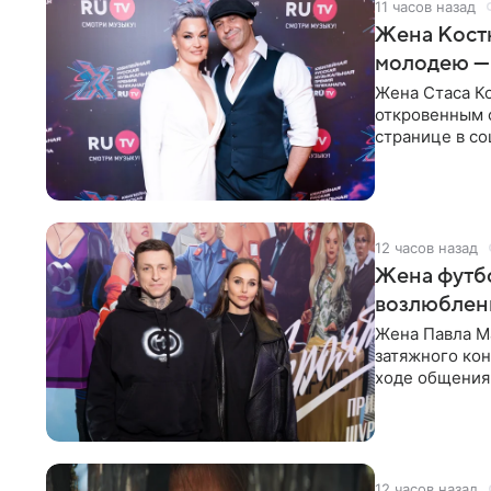
11 часов назад
Жена Кост
молодею —
Жена Стаса К
откровенным 
странице в со
время отпуска
12 часов назад
Жена футбо
возлюбленн
Жена Павла Ма
затяжного ко
ходе общения 
раньше судил 
12 часов назад