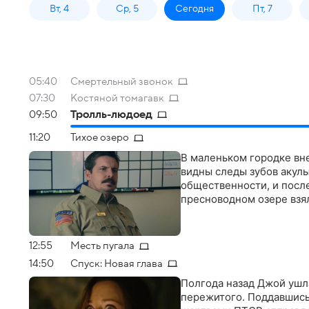
Вт, 4
Ср, 5
Сегодня
Пт, 7
05:40
Смертельный звонок
07:30
Костяной томагавк
09:50
Тролль-людоед
11:20
Тихое озеро
В маленьком городке вне
видны следы зубов акулы
общественности, и после
пресноводном озере взя
12:55
Месть пугала
14:50
Спуск: Новая глава
Полгода назад Джой ушла
пережитого. Поддавшись 