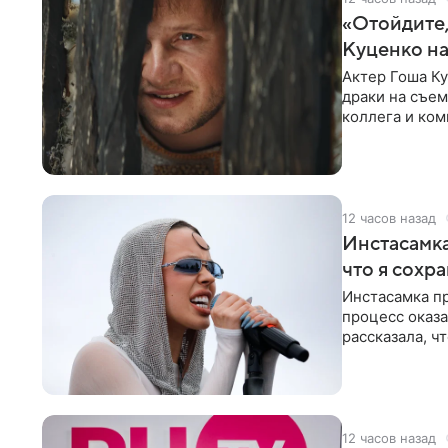
«Отойдите,
Куценко на
Актер Гоша Ку
драки на съем
коллега и ком
12 часов назад
Инстасамка
что я сохр
Инстасамка пр
процесс оказа
рассказала, ч
«ужасно
12 часов назад