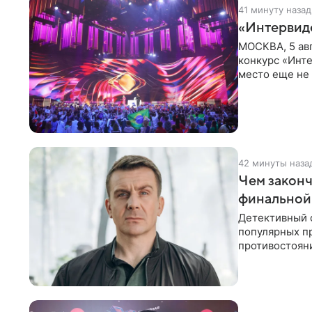
41 минуту назад
«Интервид
МОСКВА, 5 ав
конкурс «Инте
место еще не
новостей о то
42 минуты наза
Чем законч
финальной
Детективный 
популярных п
противостоян
Петербурга с