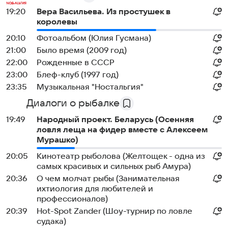
19:20
Вера Васильева. Из простушек в
королевы
20:10
Фотоальбом (Юлия Гусмана)
21:00
Было время (2009 год)
22:00
Рожденные в СССР
23:00
Блеф-клуб (1997 год)
23:35
Музыкальная "Ностальгия"
Диалоги о рыбалке
19:49
Народный проект. Беларусь (Осенняя
ловля леща на фидер вместе с Алексеем
Мурашко)
20:05
Кинотеатр рыболова (Желтощек - одна из
самых красивых и сильных рыб Амура)
20:36
О чем молчат рыбы (Занимательная
ихтиология для любителей и
профессионалов)
20:39
Hot-Spot Zander (Шоу-турнир по ловле
судака)