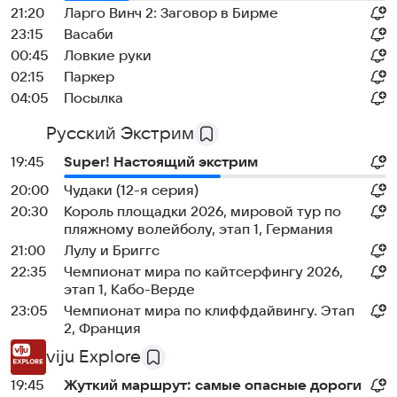
21:20
Ларго Винч 2: Заговор в Бирме
23:15
Васаби
00:45
Ловкие руки
02:15
Паркер
04:05
Посылка
Русский Экстрим
19:45
Super! Настоящий экстрим
20:00
Чудаки (12-я серия)
20:30
Король площадки 2026, мировой тур по
пляжному волейболу, этап 1, Германия
21:00
Лулу и Бриггс
22:35
Чемпионат мира по кайтсерфингу 2026,
этап 1, Кабо-Верде
23:05
Чемпионат мира по клиффдайвингу. Этап
2, Франция
viju Explore
19:45
Жуткий маршрут: самые опасные дороги