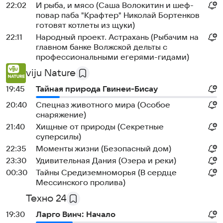
22:02
И рыба, и мясо (Саша Волокитин и шеф-
повар паба "Крафтер" Николай Бортенков
готовят котлеты из щуки)
22:11
Народный проект. Астрахань (Рыбачим на
главном банке Волжской дельты с
профессиональными егерями-гидами)
viju Nature
19:45
Тайная природа Гвинеи-Бисау
20:40
Спецназ животного мира (Особое
снаряжение)
21:40
Хищные от природы (Секретные
суперсилы)
22:35
Моменты жизни (Безопасный дом)
23:30
Удивительная Дания (Озера и реки)
00:30
Тайны Средиземноморья (В сердце
Мессинского пролива)
Техно 24
19:30
Ларго Винч: Начало