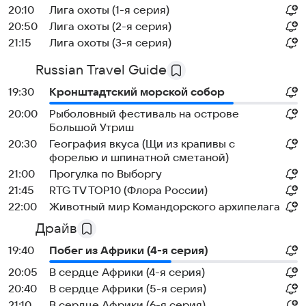
20:10
Лига охоты (1-я серия)
20:50
Лига охоты (2-я серия)
21:15
Лига охоты (3-я серия)
Russian Travel Guide
19:30
Кронштадтский морской собор
20:00
Рыболовный фестиваль на острове
Большой Утриш
20:30
География вкуса (Щи из крапивы с
форелью и шпинатной сметаной)
21:00
Прогулка по Выборгу
21:45
RTG TV TOP10 (Флора России)
22:00
Животный мир Командорского архипелага
Драйв
19:40
Побег из Африки (4-я серия)
20:05
В сердце Африки (4-я серия)
20:40
В сердце Африки (5-я серия)
21:10
В сердце Африки (6-я серия)