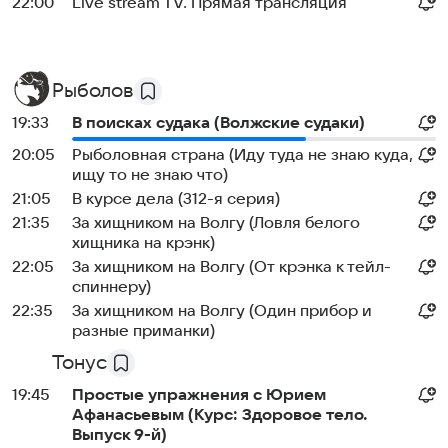
22:00
Live stream TV. Прямая трансляция
Рыболов
19:33
В поисках судака (Волжские судаки)
20:05
Рыболовная страна (Иду туда не знаю куда,
ищу то не знаю что)
21:05
В курсе дела (312-я серия)
21:35
За хищником на Волгу (Ловля белого
хищника на крэнк)
22:05
За хищником на Волгу (От крэнка к тейл-
спиннеру)
22:35
За хищником на Волгу (Один прибор и
разные приманки)
Тонус
19:45
Простые упражнения с Юрием
Афанасьевым (Курс: Здоровое тело.
Выпуск 9-й)