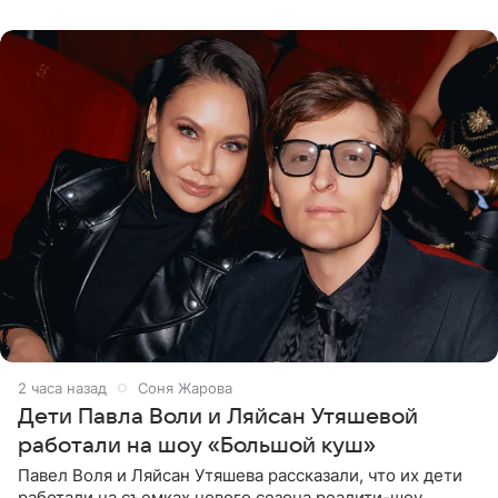
что во время отдыха
2 часа назад
Соня Жарова
Дети Павла Воли и Ляйсан Утяшевой
работали на шоу «Большой куш»
Павел Воля и Ляйсан Утяшева рассказали, что их дети
работали на съемках нового сезона реалити-шоу