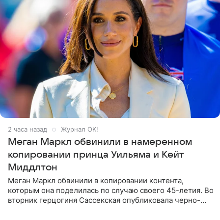
2 часа назад
Журнал OK!
Меган Маркл обвинили в намеренном
копировании принца Уильяма и Кейт
Миддлтон
Меган Маркл обвинили в копировании контента,
которым она поделилась по случаю своего 45-летия. Во
вторник герцогиня Сассекская опубликовала черно-
белую фотографию, на которой она прыгает в бассейн с
воздушными