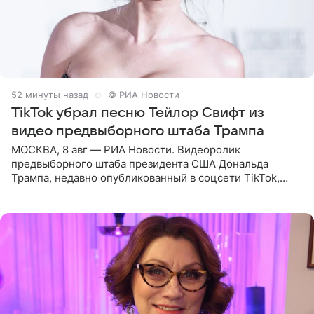
52 минуты назад
© РИА Новости
TikTok убрал песню Тейлор Свифт из
видео предвыборного штаба Трампа
МОСКВА, 8 авг — РИА Новости. Видеоролик
предвыборного штаба президента США Дональда
Трампа, недавно опубликованный в соцсети TikTok,
остался без звуковой дорожки в виде песни August
(«Август») американской