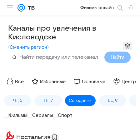
Фильмы онлайн
Каналы про увлечения в
Кисловодске
(
Сменить регион
)
Найти
Все
Избранные
Основные
Центра
Чт, 6
Пт, 7
Сегодня
Вс, 9
П
Фильмы
Сериалы
Спорт
Ностальгия