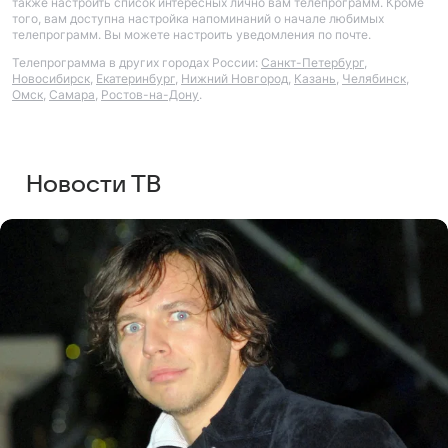
также настроить список интересных лично вам телепрограмм. Кроме
того, вам доступна настройка напоминаний о начале любимых
телепрограмм. Вы можете настроить уведомления по почте.
Телепрограмма в других городах России:
Санкт-Петербург
,
Новосибирск
,
Екатеринбург
,
Нижний Новгород
,
Казань
,
Челябинск
,
Омск
,
Самара
,
Ростов-на-Дону
.
Новости ТВ