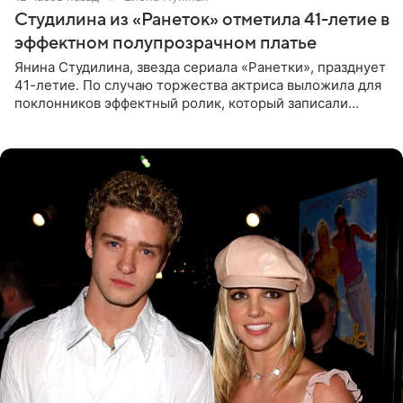
Студилина из «Ранеток» отметила 41-летие в
эффектном полупрозрачном платье
Янина Студилина, звезда сериала «Ранетки», празднует
41-летие. По случаю торжества актриса выложила для
поклонников эффектный ролик, который записали
прошлой ночью. В кадре артистка предстала в
вечернем