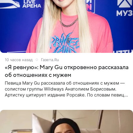
10 часов назад
Газета.Ru
«Я ревную»: Mary Gu откровенно рассказала
об отношениях с мужем
Певица Mary Gu рассказала об отношениях с мужем —
солистом группы Wildways Анатолием Борисовым.
Артистку цитирует издание Popcake. По словам певицы,
залог любви — это принять недостатки другого
человека. Также