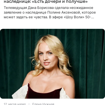
наследнице: «Есть дочери и получше»
Телеведущая Дана Борисова сделала неожиданное
заявление о наследнице Полине Аксеновой, которое
может задеть ее чувства. В эфире «Шоу Воли» 50-
летняя знаменитость откровенно призналась, что не
считает свою дочь
12 часов назад
Елена Нужная