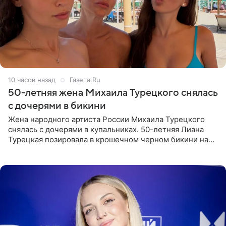
10 часов назад
Газета.Ru
50-летняя жена Михаила Турецкого снялась
с дочерями в бикини
Жена народного артиста России Михаила Турецкого
снялась с дочерями в купальниках. 50-летняя Лиана
Турецкая позировала в крошечном черном бикини на
пляже в Италии. Ее старшая дочь Сарина для отдыха
выбрала бандо