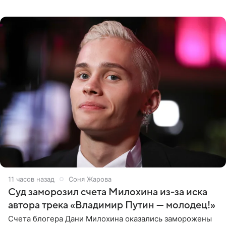
выдали тяжелый предмет и приказали вступить в драку,
однако он
11 часов назад
Соня Жарова
Суд заморозил счета Милохина из-за иска
автора трека «Владимир Путин — молодец!»
Счета блогера Дани Милохина оказались заморожены