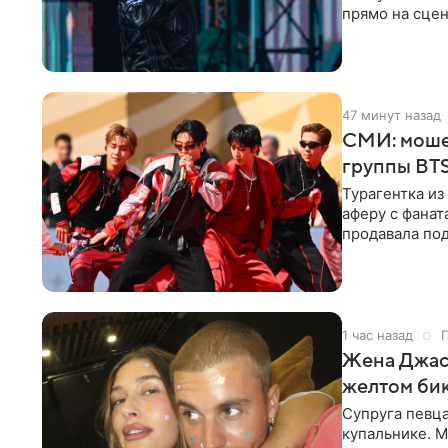
прямо на сцен
навалилась на
47 минут назад
СМИ: моше
группы BTS
Турагентка и
аферу с фанат
продавала под
издания,
1 час назад
Г
Жена Джаст
желтом би
Супруга певц
купальнике. М