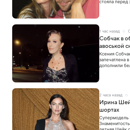
стояла перед
дополнила
1 час назад
Собчак в о
авоськой с
Ксения Собчак
запечатлена в
дополнили бе
шляпа.
2 часа назад
Ирина Шейк
шортах
Супермодель 
Знаменитость
летняя Шейк с