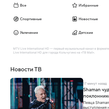
Все
Избранные
Спортивные
Новостные
Увлечения
Детские
MTV Live International HD — первый музыкальный канал в форм
Live International HD для города Кольчугино на «ТВ Mail».
Новости ТВ
17 минут назад
Shaman чуд
поклонник
Певца Shaman 
выступления 