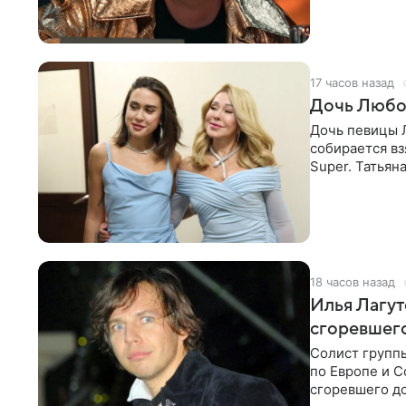
давлением.
17 часов назад
Дочь Любо
Дочь певицы Л
собирается вз
Super. Татьян
поскольку им
18 часов назад
Илья Лагут
сгоревшег
Солист групп
по Европе и 
сгоревшего до