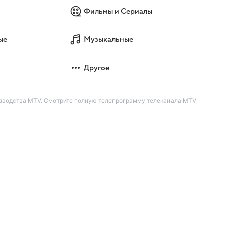
Фильмы и Сериалы
ые
Музыкальные
Другое
оизводства MTV. Смотрите полную телепрограмму телеканала MTV