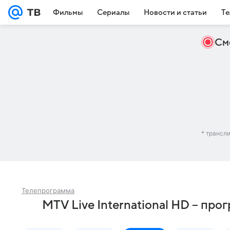
Фильмы
Сериалы
Новости и статьи
Те
См
* трансл
Телепрограмма
MTV Live International HD – про