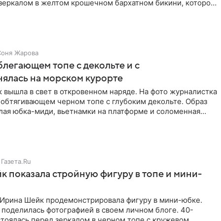
 зеркалом в желтом крошечном бархатном бикини, которое
Соня Жарова
блегающем топе с декольте и с
нялась на морском курорте
 вышла в свет в откровенном наряде. На фото журналистка
 обтягивающем черном топе с глубоким декольте. Образ
лая юбка-миди, вьетнамки на платформе и соломенная
Газета.Ru
 показала стройную фигуру в топе и мини-
Ирина Шейк продемонстрировала фигуру в мини-юбке.
 поделилась фотографией в своем личном блоге. 40-
тоялась перед зеркалом в черном топе с кружевом,