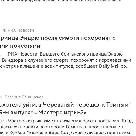
лнила
© РИА Новости
ринца Эндрю после смерти похоронят с
ими почестями
г — РИА Новости. Бывшего британского принца Эндрю
Виндзора в случае его смерти похоронят с королевскими
смотря на лишение всех титулов, сообщает Daily Mail со
Евгения Башинская
ахотела уйти, а Череватый перешел к Темным:
 9-м выпуске «Мастера игры-2»
к «Мастера игры» заметно изменил расстановку сил. Влад
ласился перейти на сторону Темных, в проект пришел
к, а Курбан Омаров и Анна Седокова оказались под таким