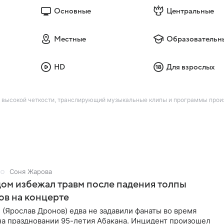
Основные
Центральные
Местные
Образовательн
HD
Для взрослых
ате высокой четкости, транслирующий музыкальные клипы и программы пр
Соня Жарова
ом избежал травм после падения толпы
ов на концерте
(Ярослав Дронов) едва не задавили фанаты во время
на праздновании 95-летия Абакана. Инцидент произошел