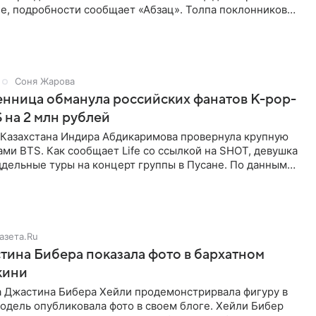
е, подробности сообщает «Абзац». Толпа поклонников
Соня Жарова
нница обманула российских фанатов K-pop-
 на 2 млн рублей
з Казахстана Индира Абдикаримова провернула крупную
ами BTS. Как сообщает Life со ссылкой на SHOT, девушка
дельные туры на концерт группы в Пусане. По данным
азета.Ru
ина Бибера показала фото в бархатном
кини
а Джастина Бибера Хейли продемонстрирвала фигуру в
одель опубликовала фото в своем блоге. Хейли Бибер