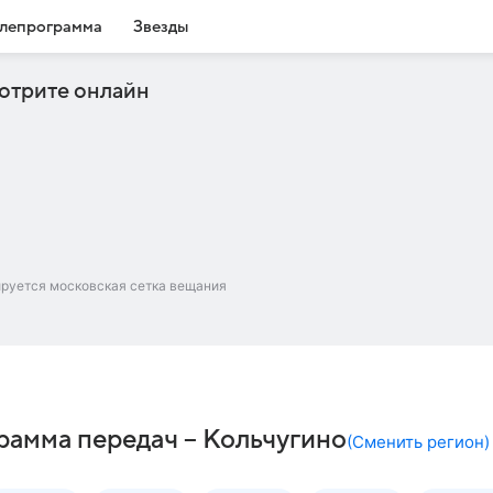
лепрограмма
Звезды
отрите онлайн
ируется московская сетка вещания
грамма передач – Кольчугино
(
Сменить регион
)