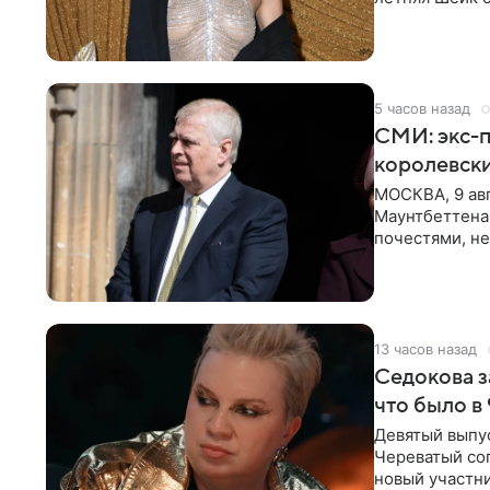
который допо
5 часов назад
СМИ: экс-п
королевск
МОСКВА, 9 ав
Маунтбеттена-
почестями, не
ссылкой на
13 часов назад
Седокова з
что было в
Девятый выпус
Череватый сог
новый участни