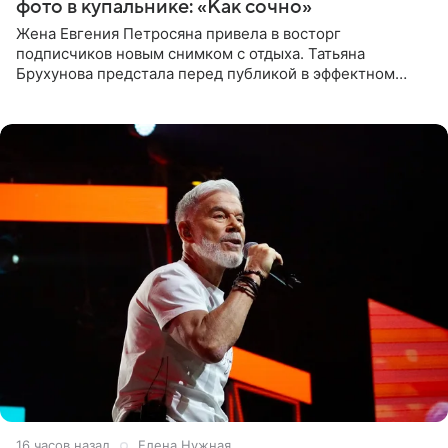
фото в купальнике: «Как сочно»
Жена Евгения Петросяна привела в восторг
подписчиков новым снимком с отдыха. Татьяна
Брухунова предстала перед публикой в эффектном
черно-сиреневом монокини, позируя прямо в бассейне.
«Ох, как сочно», «Татьяна,
16 часов назад
Елена Нужная