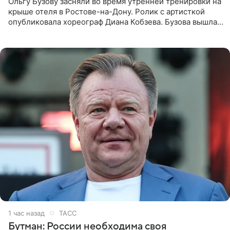
Ольгу Бузову засняли во время утренней тренировки на
крыше отеля в Ростове-на-Дону. Ролик с артисткой
опубликовала хореограф Диана Кобзева. Бузова вышла
на занятие спортом в 32-градусную жару ранним утром,
1 час назад
ТАСС
Бутман: России необходима своя