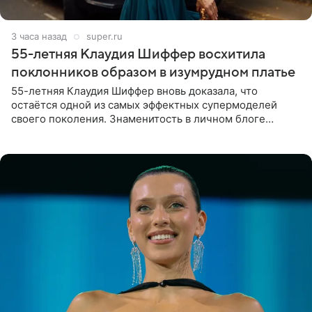
3 часа назад
super.ru
55-летняя Клаудия Шиффер восхитила
поклонников образом в изумрудном платье
55-летняя Клаудия Шиффер вновь доказала, что
остаётся одной из самых эффектных супермоделей
своего поколения. Знаменитость в личном блоге
поделилась фотографиями с недавней свадьбы, где
появилась в роли гостьи,