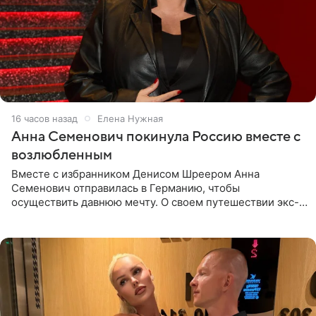
16 часов назад
Елена Нужная
Анна Семенович покинула Россию вместе с
возлюбленным
Вместе с избранником Денисом Шреером Анна
Семенович отправилась в Германию, чтобы
осуществить давнюю мечту. О своем путешествии экс-
солистка «Блестящих» рассказала поклонникам на
личной странице в социальной