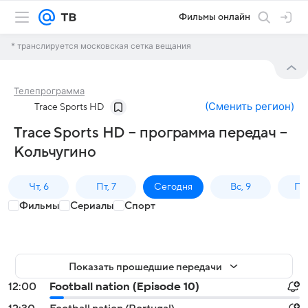
Фильмы онлайн
* транслируется московская сетка вещания
Телепрограмма
(
Сменить регион
)
Trace Sports HD
Trace Sports HD – программа передач –
Кольчугино
Чт, 6
Пт, 7
Сегодня
Вс, 9
Пн,
Фильмы
Сериалы
Спорт
Показать прошедшие передачи
12:00
Football nation (Episode 10)