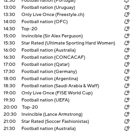
12:30
Football nation (Portugal)
13:00
Football nation (Uruguay)
13:30
Only Live Once (Freestyle.ch)
14:00
Football nation (OFC)
14:30
Top-20
15:00
Invincible (Sir Alex Ferguson)
15:30
Star Rated (Ultimate Sporting Hard Women)
16:00
Football nation (Australia)
16:30
Football nation (CONCACAF)
17:00
Football nation (Qatar)
17:30
Football nation (Germany)
18:00
Football nation (Argentina)
18:30
Football nation (Saudi Arabia & Waff)
19:00
Only Live Once (FISE World Cup)
19:30
Football nation (UEFA)
20:00
Top-20
20:30
Invincible (Lance Armstrong)
21:00
Star Rated (Soccer Fashionistas)
21:30
Football nation (Australia)