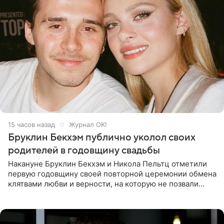
15 часов назад
Журнал OK!
Бруклин Бекхэм публично уколол своих
родителей в годовщину свадьбы
Накануне Бруклин Бекхэм и Никола Пельтц отметили
первую годовщину своей повторной церемонии обмена
клятвами любви и верности, на которую не позвали
никого из клана Бекхэм. По словам инсайдеров, пара
считает это