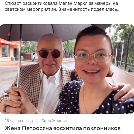
Стюарт раскритиковала Меган Маркл за манеры на
светском мероприятии. Знаменитость поделилась
деталями личной встречи с герцогиней Сассекской,
пишет PageSix. По
16 часов назад
Соня Жарова
Жена Петросяна восхитила поклонников