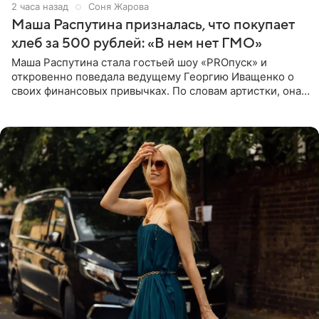
2 часа назад
Соня Жарова
Маша Распутина призналась, что покупает
хлеб за 500 рублей: «В нем нет ГМО»
Маша Распутина стала гостьей шоу «PROпуск» и
откровенно поведала ведущему Георгию Иващенко о
своих финансовых привычках. По словам артистки, она
давно перестала следить за тратами и может позволить
себе жить,