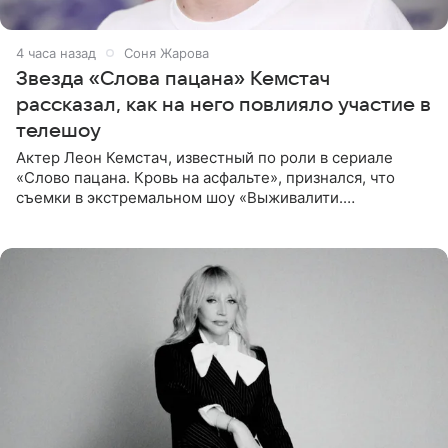
4 часа назад
Соня Жарова
Звезда «Слова пацана» Кемстач
рассказал, как на него повлияло участие в
телешоу
Актер Леон Кемстач, известный по роли в сериале
«Слово пацана. Кровь на асфальте», признался, что
съемки в экстремальном шоу «Выживалити.
Наследники» кардинально повлияли на его образ жизни.
Подробностями он