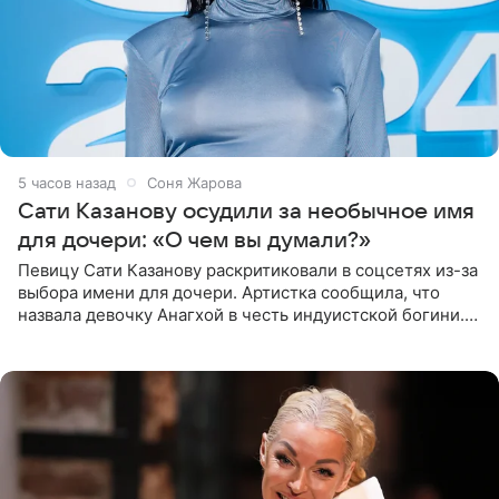
5 часов назад
Соня Жарова
Сати Казанову осудили за необычное имя
для дочери: «О чем вы думали?»
Певицу Сати Казанову раскритиковали в соцсетях из-за
выбора имени для дочери. Артистка сообщила, что
назвала девочку Анагхой в честь индуистской богини.
При этом исполнительница скрывала это имя от
поклонников