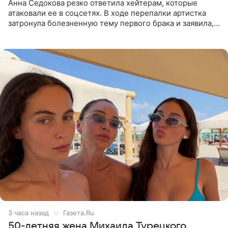
Анна Седокова резко ответила хейтерам, которые
атаковали ее в соцсетях. В ходе перепалки артистка
затронула болезненную тему первого брака и заявила,
что чужие судьбы — не ее зона ответственности. От
Валентина
3 часа назад
Газета.Ru
50-летняя жена Михаила Турецкого