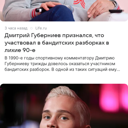
3 часа назад
Life.ru
Дмитрий Губерниев признался, что
участвовал в бандитских разборках в
лихие 90-е
В 1990-е годы спортивному комментатору Дмитрию
Губерниеву трижды довелось оказаться участником
бандитских разборок. В одной из таких ситуаций ему
выдали тяжелый предмет и приказали вступить в драку,
однако он