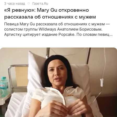
3 часа назад
Газета.Ru
«Я ревную»: Mary Gu откровенно
рассказала об отношениях с мужем
Певица Mary Gu рассказала об отношениях с мужем —
солистом группы Wildways Анатолием Борисовым.
Артистку цитирует издание Popcake. По словам певицы,
залог любви — это принять недостатки другого
человека. Также