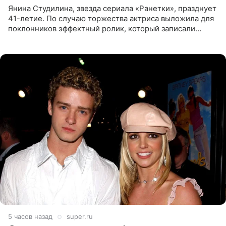
Янина Студилина, звезда сериала «Ранетки», празднует
41-летие. По случаю торжества актриса выложила для
поклонников эффектный ролик, который записали
прошлой ночью. В кадре артистка предстала в
вечернем
5 часов назад
super.ru