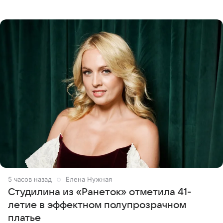
летняя знаменитость откровенно призналась, что не
считает свою дочь
5 часов назад
Елена Нужная
Студилина из «Ранеток» отметила 41-
летие в эффектном полупрозрачном
платье