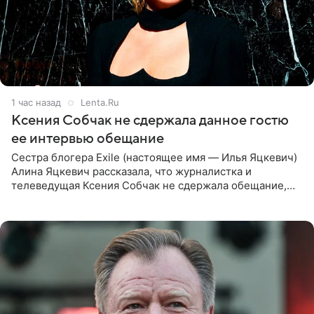
1 час назад
Lenta.Ru
Ксения Собчак не сдержала данное гостю
ее интервью обещание
Сестра блогера Exile (настоящее имя — Илья Яцкевич)
Алина Яцкевич рассказала, что журналистка и
телеведущая Ксения Собчак не сдержала обещание,
которое дала ему во время интервью с ним. Об этом она
заявила в