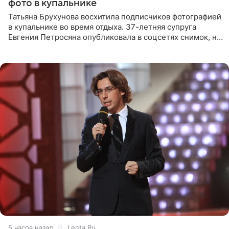
фото в купальнике
Татьяна Брухунова восхитила подписчиков фотографией
в купальнике во время отдыха. 37-летняя супруга
Евгения Петросяна опубликовала в соцсетях снимок, на
котором позирует у бассейна в белоснежном монокини
с
5 часов назад
Lenta.Ru