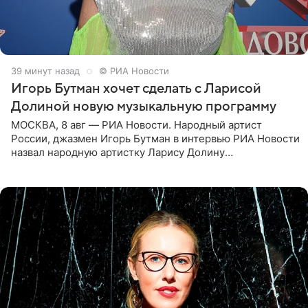
39 минут назад
© РИА Новости
Игорь Бутман хочет сделать с Ларисой
Долиной новую музыкальную программу
МОСКВА, 8 авг — РИА Новости. Народный артист
России, джазмен Игорь Бутман в интервью РИА Новости
назвал народную артистку Ларису Долину
великолепной певицей и рассказал о желании сделать с
ней новую совместную