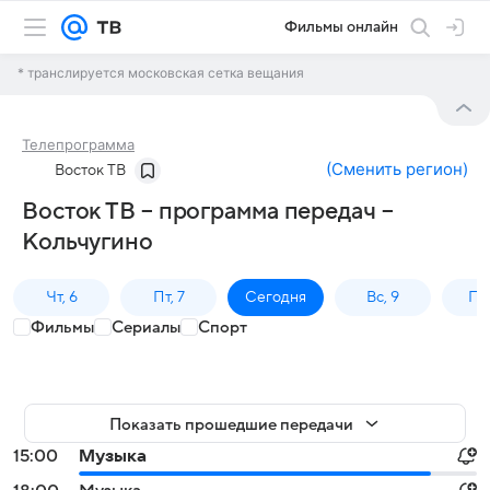
Фильмы онлайн
* транслируется московская сетка вещания
Телепрограмма
(
Сменить регион
)
Восток ТВ
Восток ТВ – программа передач –
Кольчугино
Чт, 6
Пт, 7
Сегодня
Вс, 9
Пн,
Фильмы
Сериалы
Спорт
Показать прошедшие передачи
15:00
Музыка