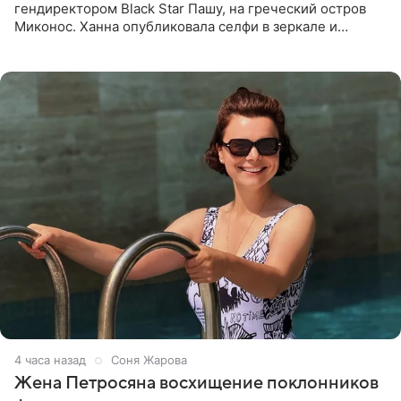
гендиректором Black Star Пашу, на греческий остров
Миконос. Ханна опубликовала селфи в зеркале и
призналась, что сейчас особенно довольна собой. По
словам певицы, она
4 часа назад
Соня Жарова
Жена Петросяна восхищение поклонников