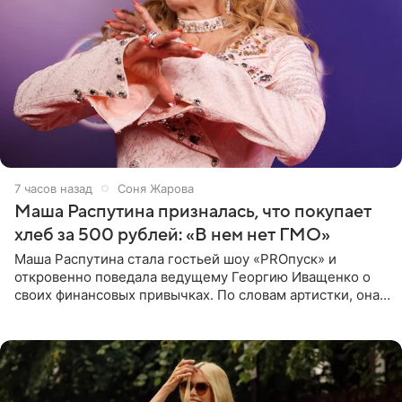
7 часов назад
Соня Жарова
Маша Распутина призналась, что покупает
хлеб за 500 рублей: «В нем нет ГМО»
Маша Распутина стала гостьей шоу «PROпуск» и
откровенно поведала ведущему Георгию Иващенко о
своих финансовых привычках. По словам артистки, она
давно перестала следить за тратами и может позволить
себе жить,