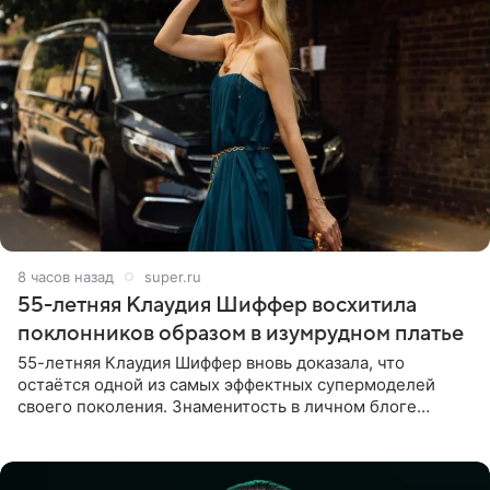
8 часов назад
super.ru
55-летняя Клаудия Шиффер восхитила
поклонников образом в изумрудном платье
55-летняя Клаудия Шиффер вновь доказала, что
остаётся одной из самых эффектных супермоделей
своего поколения. Знаменитость в личном блоге
поделилась фотографиями с недавней свадьбы, где
появилась в роли гостьи,