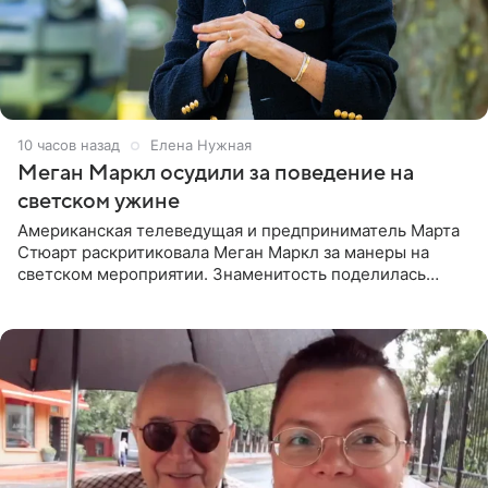
10 часов назад
Елена Нужная
Меган Маркл осудили за поведение на
светском ужине
Американская телеведущая и предприниматель Марта
Стюарт раскритиковала Меган Маркл за манеры на
светском мероприятии. Знаменитость поделилась
деталями личной встречи с герцогиней Сассекской,
пишет PageSix. По