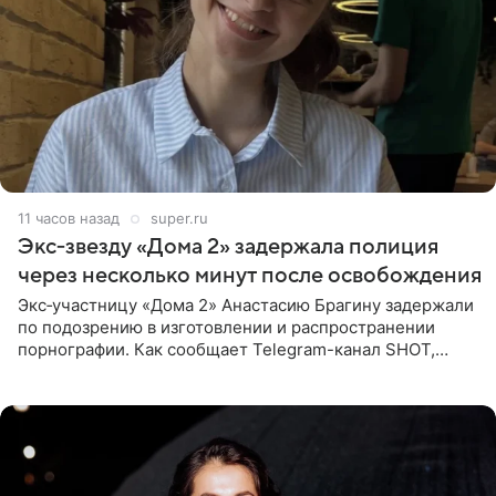
11 часов назад
super.ru
Экс‑звезду «Дома 2» задержала полиция
через несколько минут после освобождения
Экс‑участницу «Дома 2» Анастасию Брагину задержали
по подозрению в изготовлении и распространении
порнографии. Как сообщает Telegram-канал SHOT,
девушка может оказаться в СИЗО. Следствие
ходатайствует об