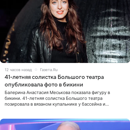
12 часов назад
Газета.Ru
41-летняя солистка Большого театра
опубликовала фото в бикини
Балерина Анастасия Меськова показала фигуру в
бикини. 41-летняя солистка Большого театра
позировала в вязаном купальнике у бассейна и
опубликовала фото в личном блоге. Артистка
поделилась кадрами с отдыха за