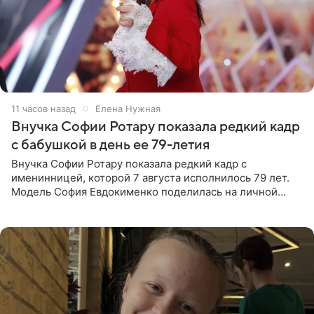
11 часов назад
Елена Нужная
Внучка Софии Ротару показала редкий кадр
с бабушкой в день ее 79-летия
Внучка Софии Ротару показала редкий кадр с
именинницей, которой 7 августа исполнилось 79 лет.
Модель София Евдокименко поделилась на личной
странице в социальной сети фотографией знаменитой
бабушки. На снимке