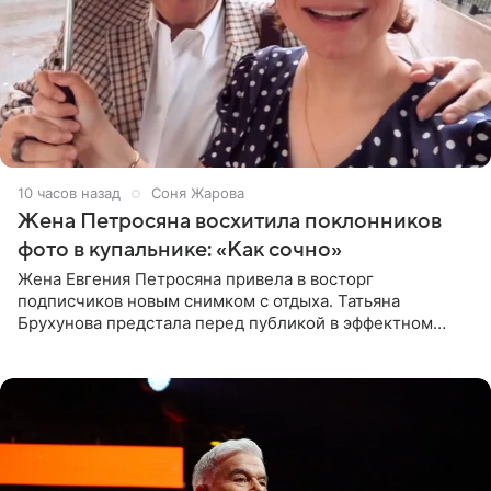
10 часов назад
Соня Жарова
Жена Петросяна восхитила поклонников
фото в купальнике: «Как сочно»
Жена Евгения Петросяна привела в восторг
подписчиков новым снимком с отдыха. Татьяна
Брухунова предстала перед публикой в эффектном
черно-сиреневом монокини, позируя прямо в бассейне.
«Ох, как сочно», «Татьяна,