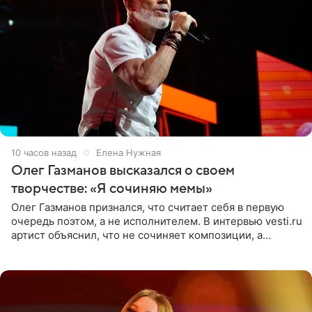
10 часов назад
Елена Нужная
Олег Газманов высказался о своем
творчестве: «Я сочиняю мемы»
Олег Газманов признался, что считает себя в первую
очередь поэтом, а не исполнителем. В интервью vesti.ru
артист объяснил, что не сочиняет композиции, а
позволяет им появляться через себя. По словам
музыканта,