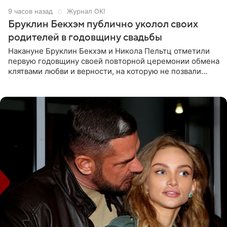
9 часов назад
Журнал OK!
Бруклин Бекхэм публично уколол своих
родителей в годовщину свадьбы
Накануне Бруклин Бекхэм и Никола Пельтц отметили
первую годовщину своей повторной церемонии обмена
клятвами любви и верности, на которую не позвали
никого из клана Бекхэм. По словам инсайдеров, пара
считает это