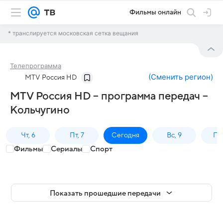
Фильмы онлайн
* транслируется московская сетка вещания
Телепрограмма
(
Сменить регион
)
MTV Россия HD
MTV Россия HD – программа передач –
Кольчугино
Чт, 6
Пт, 7
Сегодня
Вс, 9
Пн,
Фильмы
Сериалы
Спорт
Показать прошедшие передачи