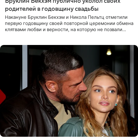
Бруклин Бекхэм публично уколол своих
родителей в годовщину свадьбы
Накануне Бруклин Бекхэм и Никола Пельтц отметили
первую годовщину своей повторной церемонии обмена
клятвами любви и верности, на которую не позвали
никого из клана Бекхэм. По словам инсайдеров, пара
считает это