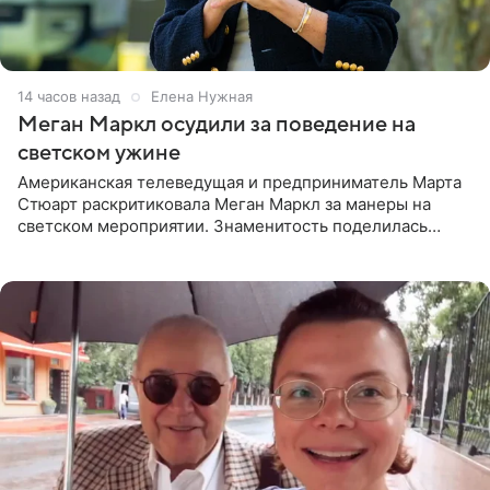
14 часов назад
Елена Нужная
Меган Маркл осудили за поведение на
светском ужине
Американская телеведущая и предприниматель Марта
Стюарт раскритиковала Меган Маркл за манеры на
светском мероприятии. Знаменитость поделилась
деталями личной встречи с герцогиней Сассекской,
пишет PageSix. По