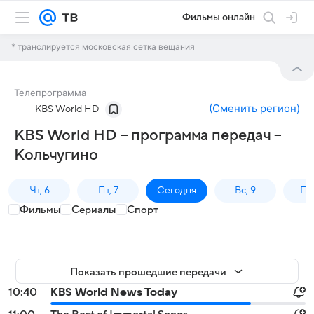
Фильмы онлайн
* транслируется московская сетка вещания
Телепрограмма
(
Сменить регион
)
KBS World HD
KBS World HD – программа передач –
Кольчугино
Чт, 6
Пт, 7
Сегодня
Вс, 9
Пн,
Фильмы
Сериалы
Спорт
Показать прошедшие передачи
10:40
KBS World News Today