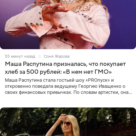
55 минут назад
Соня Жарова
Маша Распутина призналась, что покупает
хлеб за 500 рублей: «В нем нет ГМО»
Маша Распутина стала гостьей шоу «PROпуск» и
откровенно поведала ведущему Георгию Иващенко о
своих финансовых привычках. По словам артистки, она
давно перестала следить за тратами и может позволить
себе жить,