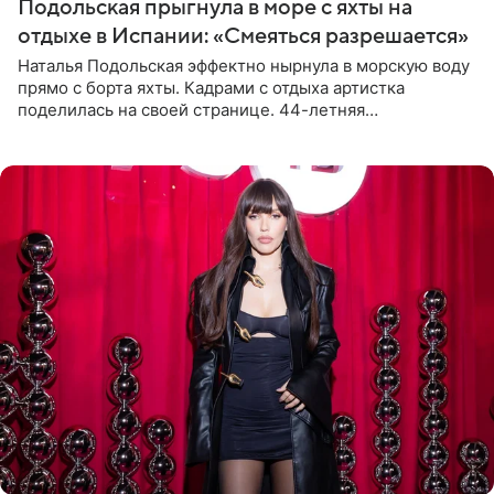
Подольская прыгнула в море с яхты на
отдыхе в Испании: «Смеяться разрешается»
Наталья Подольская эффектно нырнула в морскую воду
прямо с борта яхты. Кадрами с отдыха артистка
поделилась на своей странице. 44-летняя
знаменитость предстала перед поклонниками в ярком
розовом купальнике с