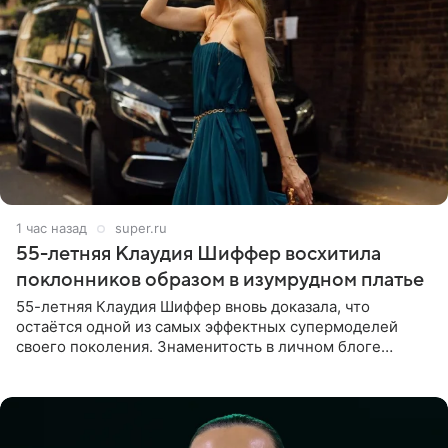
1 час назад
super.ru
55-летняя Клаудия Шиффер восхитила
поклонников образом в изумрудном платье
55-летняя Клаудия Шиффер вновь доказала, что
остаётся одной из самых эффектных супермоделей
своего поколения. Знаменитость в личном блоге
поделилась фотографиями с недавней свадьбы, где
появилась в роли гостьи,