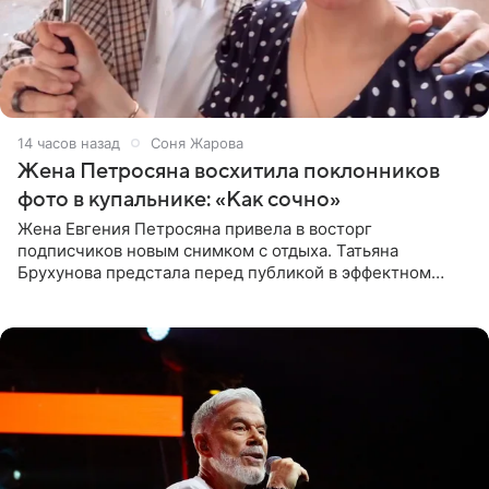
14 часов назад
Соня Жарова
Жена Петросяна восхитила поклонников
фото в купальнике: «Как сочно»
Жена Евгения Петросяна привела в восторг
подписчиков новым снимком с отдыха. Татьяна
Брухунова предстала перед публикой в эффектном
черно-сиреневом монокини, позируя прямо в бассейне.
«Ох, как сочно», «Татьяна,