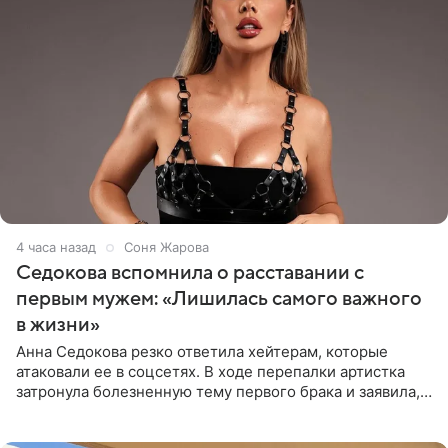
4 часа назад
Соня Жарова
Седокова вспомнила о расставании с
первым мужем: «Лишилась самого важного
в жизни»
Анна Седокова резко ответила хейтерам, которые
атаковали ее в соцсетях. В ходе перепалки артистка
затронула болезненную тему первого брака и заявила,
что чужие судьбы — не ее зона ответственности. От
Валентина