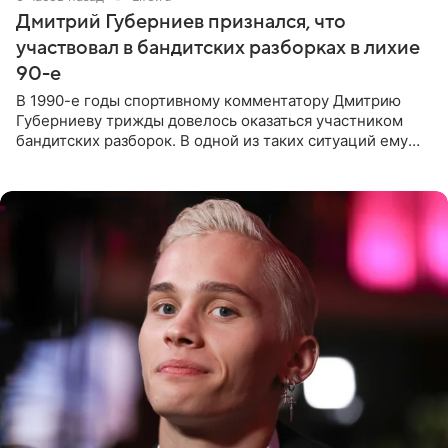
Дмитрий Губерниев признался, что
участвовал в бандитских разборках в лихие
90-е
В 1990-е годы спортивному комментатору Дмитрию
Губерниеву трижды довелось оказаться участником
бандитских разборок. В одной из таких ситуаций ему
выдали тяжелый предмет и приказали вступить в драку,
однако он