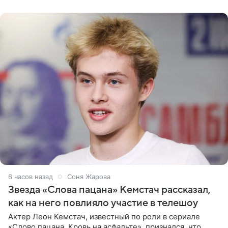
домам». По
6 часов назад
Соня Жарова
Звезда «Слова пацана» Кемстач рассказал,
как на него повлияло участие в телешоу
Актер Леон Кемстач, известный по роли в сериале
«Слово пацана. Кровь на асфальте», признался, что