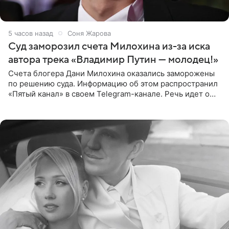
5 часов назад
Соня Жарова
Суд заморозил счета Милохина из-за иска
автора трека «Владимир Путин — молодец!»
Счета блогера Дани Милохина оказались заморожены
по решению суда. Информацию об этом распространил
«Пятый канал» в своем Telegram-канале. Речь идет о
сумме в 407,2 тыс. рублей. Причиной разбирательства
стал