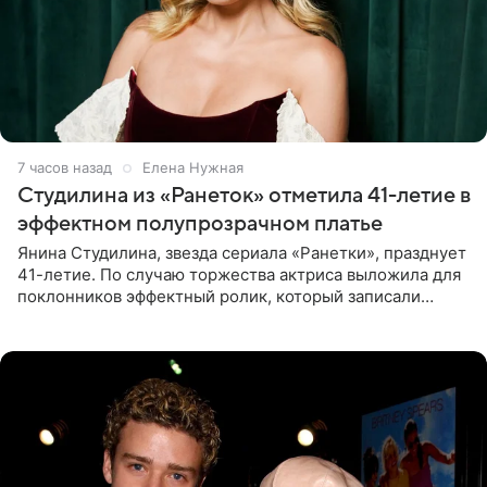
7 часов назад
Елена Нужная
Студилина из «Ранеток» отметила 41-летие в
эффектном полупрозрачном платье
Янина Студилина, звезда сериала «Ранетки», празднует
41-летие. По случаю торжества актриса выложила для
поклонников эффектный ролик, который записали
прошлой ночью. В кадре артистка предстала в
вечернем