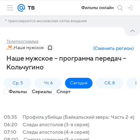
Фильмы онлайн
* транслируется московская сетка вещания
Телепрограмма
Наше мужское
(
Сменить регион
)
Наше мужское – программа передач –
Кольчугино
Ср, 5
Чт, 6
Сегодня
Сб, 8
Вс
Фильмы
Сериалы
Спорт
05:35
Профиль убийцы (Байкальский зверь: Часть 2-я)
06:20
Следы апостолов (3-я серия)
07:10
Следы апостолов (4-я серия)
08:00
Смерть шпионам (3-я серия)