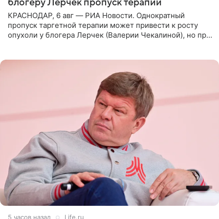
блогеру Лерчек пропуск терапии
КРАСНОДАР, 6 авг — РИА Новости. Однократный
пропуск таргетной терапии может привести к росту
опухоли у блогера Лерчек (Валерии Чекалиной), но при
оперативном возобновлении лечения ущерб здоровью
не критичен,
5 часов назад
Life.ru