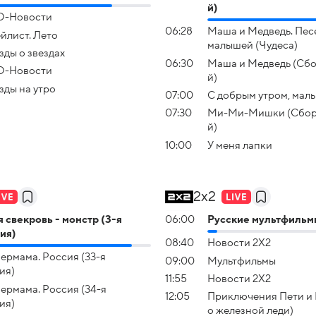
й)
O-Новости
06:28
Маша и Медведь. Пес
йлист. Лето
малышей (Чудеса)
зды о звездах
06:30
Маша и Медведь (Сбо
O-Новости
й)
зды на yтро
07:00
С добрым утром, мал
07:30
Ми-Ми-Мишки (Сбор
й)
10:00
У меня лапки
2x2
 свекровь - монстр (3-я
06:00
Русские мультфильм
ия)
08:40
Новости 2Х2
ермама. Россия (33-я
09:00
Мультфильмы
ия)
11:55
Новости 2Х2
ермама. Россия (34-я
12:05
Приключения Пети и 
ия)
о железной леди)