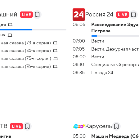
ашний
Россия 24
дня
06:05
Расследование Эдуа
Петрова
дня
07:00
Вести
ная сказка (73-я серия)
07:05
Вести. Дежурная част
ная сказка (74-я серия)
08:00
Вести
ная сказка (75-я серия)
08:10
Специальный репорт
ная сказка (76-я серия)
08:35
Погода 24
 ТВ
Карусель
зитив
05:00
Маша и Медведь (Сб