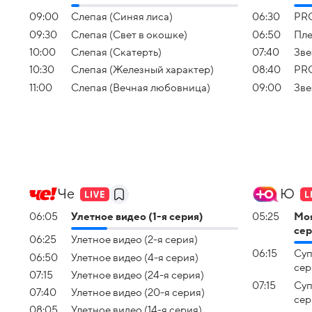
09:00
Слепая (Синяя лиса)
06:30
PR
09:30
Слепая (Свет в окошке)
06:50
Пле
10:00
Слепая (Скатерть)
07:40
Зве
10:30
Слепая (Железный характер)
08:40
PR
11:00
Слепая (Вечная любовница)
09:00
Звe
Че
Ю
06:05
Улетное видео (1-я серия)
05:25
Моя
сер
06:25
Улетное видео (2-я серия)
06:15
Суп
06:50
Улетное видео (4-я серия)
сер
07:15
Улетное видео (24-я серия)
07:15
Суп
07:40
Улетное видео (20-я серия)
сер
08:05
Улетное видео (14-я серия)