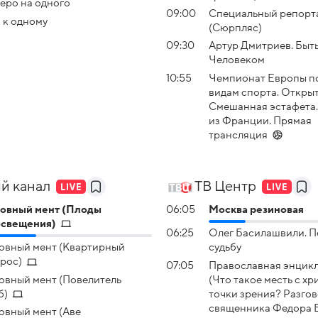
еро на одного
09:00
Специальный репорт
 к одному
(Сюрпляс)
09:30
Артур Дмитриев. Быт
Человеком
10:55
Чемпионат Европы п
видам спорта. Открыт
Смешанная эстафета.
из Франции. Прямая
трансляция
й канал
ТВ Центр
овный мент (Плоды
06:05
Москва резиновая
освещения)
06:25
Олег Басилашвили. П
овный мент (Квартирный
судьбу
рос)
07:05
Православная энцик
овный мент (Повелитель
(Что такое месть с х
б)
точки зрения? Разго
священника Федора 
овный мент (Аве