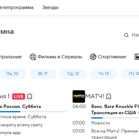
елепрограмма
Звезды
омна
тральные
Фильмы и Сериалы
Спортивные
Пн, 10
Вт, 11
Ср, 12
Чт, 13
Пт, 1
ия 1
МАТЧ!
о России. Суббота
06:00
Бокс. Bare Knuckle F
Трансляция из США
тное время. Суббота
07:00
Новости
секрету всему свету
07:05
Все на Матч!. Прямая
мула еды
трансляция