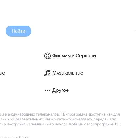
Найти
Фильмы и Сериалы
ые
Музыкальные
Другое
их и международных телеканалов. ТВ-программа доступна как для
остных, образовательных. Вы можете отфильтровать передачи по
тупна настройка напоминаний о начале любимых телепрограмм. Вы
остов-на-Дону
.