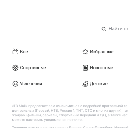
Все
Избранные
Спортивные
Новостные
Увлечения
Детские
«ТВ Mail» предлагает вам ознакомиться с подробной программой те
центральных (Первый, НТВ, Россия 1, ТНТ, СТС и многих других), 
жанрам (фильмы, сериалы, спортивные передачи и т.д.), а также н
можете настроить уведомления по почте.
Телепрограмма в других городах России:
Санкт-Петербург
,
Новоси