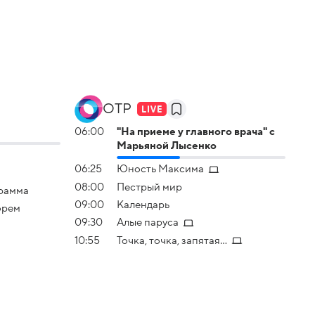
ОТР
06:00
"На приеме у главного врача" с
Марьяной Лысенко
06:25
Юность Максима
08:00
Пестрый мир
грамма
09:00
Календарь
орем
09:30
Алые паруса
10:55
Точка, точка, запятая...