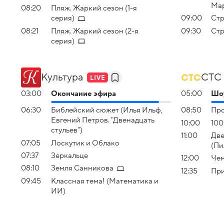
Ма
08:20
Пляж. Жаркий сезон (1-я
серия)
09:00
Стр
08:21
Пляж. Жаркий сезон (2-я
09:30
Стр
серия)
Культура
СТС
03:00
Окончание эфира
05:00
Шоу
06:30
Библейский сюжет (Илья Ильф,
08:50
Про
Евгений Петров. "Двенадцать
10:00
100
стульев")
11:00
Две
07:05
Лоскутик и Облако
(Пи
07:37
Зеркальце
12:00
Чем
08:10
Земля Санникова
12:35
При
09:45
Классная тема! (Математика и
ИИ)