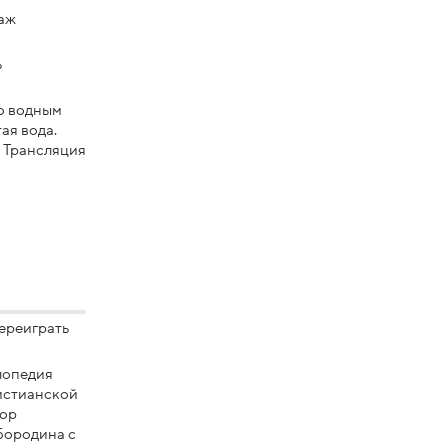
аж
ь
о водным
ая вода.
 Трансляция
ереиграть
лопедия
ристианской
вор
Бородина с