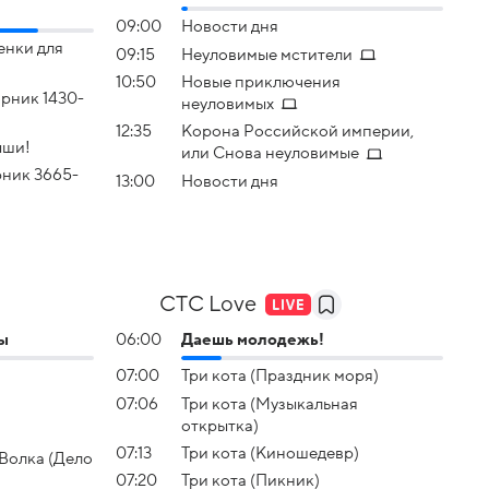
09:00
Новости дня
енки для
09:15
Неуловимые мстители
10:50
Новые приключения
рник 1430-
неуловимых
12:35
Корона Российской империи,
ыши!
или Снова неуловимые
ник 3665-
13:00
Новости дня
СТС Love
ы
06:00
Даешь молодежь!
07:00
Три кота (Праздник моря)
07:06
Три кота (Музыкальная
открытка)
07:13
Три кота (Киношедевр)
Волка (Дело
07:20
Три кота (Пикник)