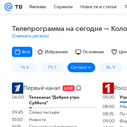
Фильмы
Сериалы
Новости и статьи
Т
Телепрограмма на сегодня — Кол
(
Сменить регион
)
Все
Избранные
Основные
Цен
Чт, 6
Пт, 7
Сегодня
Вс, 9
Первый канал
Росс
06:00
Телеканал "Доброе утро.
05:00
Утр
Суббота"
08:00
Мес
09:45
Слово пастыря
08:35
По 
10:00
Новости
09:00
Фор
10:15
Специальный репортаж