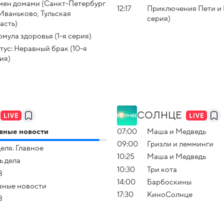
ен домами (Санкт-Петербург
12:17
Приключения Пети и В
. Иваньково, Тульская
серия)
асть)
мула здоровья (1-я серия)
тус: Неравный брак (10-я
ия)
СОЛНЦЕ
вные новости
07:00
Маша и Медведь
09:00
Гризли и лемминги
еля. Главное
10:25
Маша и Медведь
ь дела
10:30
Три кота
З
14:00
Барбоскины
вные новости
17:30
КиноСолнце
З