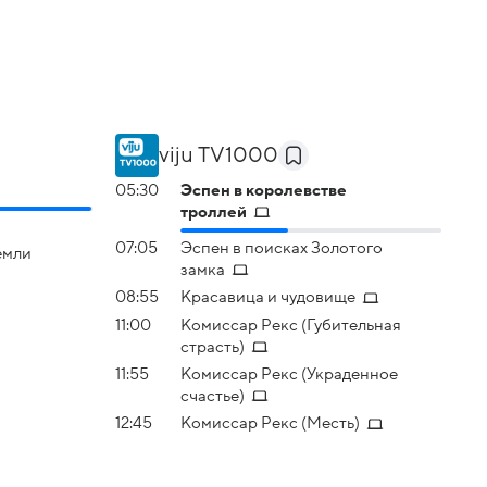
viju TV1000
05:30
Эспен в королевстве
троллей
07:05
Эспен в поисках Золотого
емли
замка
08:55
Красавица и чудовище
11:00
Комиссар Рекс (Губительная
страсть)
11:55
Комиссар Рекс (Украденное
счастье)
12:45
Комиссар Рекс (Месть)