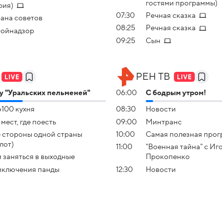
гостями программы)
рия)
07:30
Речная сказка
ана советов
08:25
Речная сказка
ойнадзор
09:25
Сын
РЕН ТВ
 "Уральских пельменей"
06:00
С бодрым утром!
100 кухня
08:30
Новости
 мест, где поесть
09:00
Минтранс
 стороны одной страны
10:00
Самaя полезная прo
лот)
11:00
"Военная тайна" с Иг
 заняться в выходные
Прокопенко
ключения панды
12:30
Новости