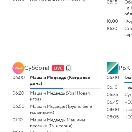
08:15
Обм
- д
обл
10:00
Фор
10:30
Ста
сер
Суббота!
РБК
06:00
Маша и Медведь (Когда все
06:00
Гла
дома)
06:10
Нед
06:20
Маша и Медведь (Ура! Новая
06:35
Сут
игра)
06:45
ЧЭ
06:50
Маша и Медведь (Трудно быть
08:00
Гла
маленьким)
08:05
ЧЭ
07:10
Маша и Медведь. Машины
песенки (13-я серия)