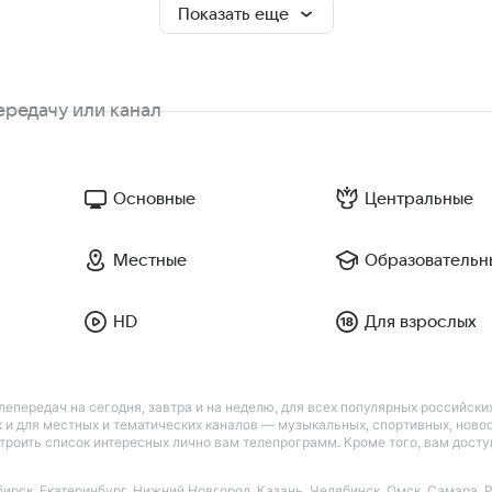
Показать еще
Основные
Центральные
Местные
Образовательн
HD
Для взрослых
лепередач на сегодня, завтра и на неделю, для всех популярных российск
так и для местных и тематических каналов — музыкальных, спортивных, нов
астроить список интересных лично вам телепрограмм. Кроме того, вам дос
бирск
,
Екатеринбург
,
Нижний Новгород
,
Казань
,
Челябинск
,
Омск
,
Самара
,
Р