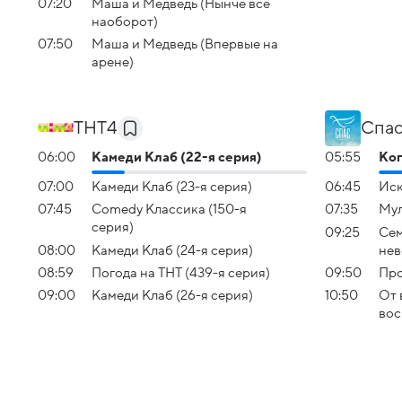
07:20
Маша и Медведь (Нынче все
наоборот)
07:50
Маша и Медведь (Впервые на
арене)
ТНТ4
Спас
06:00
Камеди Клаб (22-я серия)
05:55
Ког
07:00
Камеди Клаб (23-я серия)
06:45
Иск
07:45
Comedy Классика (150-я
07:35
Мул
серия)
09:25
Сем
08:00
Камеди Клаб (24-я серия)
нев
08:59
Погода на ТНТ (439-я серия)
09:50
Про
09:00
Камеди Клаб (26-я серия)
10:50
От 
вос