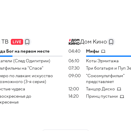
 ТВ
Дом Кино
да Бог на первом месте
04:40
Мифы
атели (След Одигитрии)
06:10
Коты Эрмитажа
ьтфильмы на "Спасе"
07:30
Три богатыря и Пуп З
еро по лавкам: искусство
09:00
"Союзмультфильм"
озможного (3-я серия)
представляет
стые чудеса
12:00
Танцор Диско
воскресенья до
14:20
Принц пустыни
кресенья