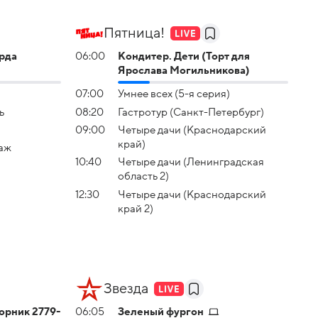
Пятница!
рда
06:00
Кoндитeр. Дети (Торт для
Ярослава Могильникова)
07:00
Умнее всех (5-я серия)
ь
08:20
Гастротур (Санкт-Петербург)
09:00
Четыре дачи (Краснодарский
край)
аж
10:40
Четыре дачи (Ленинградская
область 2)
12:30
Четыре дачи (Краснодарский
край 2)
Звезда
орник 2779-
06:05
Зеленый фургон