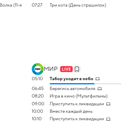
олка (11-я
07:27
Три кота (День страшилок)
МИР
05:10
Табор уходит в небо
06:45
Берегись автомобиля
08:20
Игра в кино (Мультфильмы)
09:00
Приступить к ликвидации
10:00
Вместе каждый день
10:10
Приступить к ликвидации