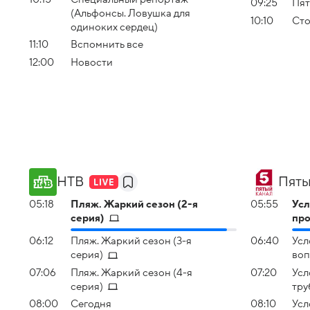
09:25
Пят
(Альфонсы. Ловушка для
10:10
Сто
одиноких сердец)
11:10
Вспомнить все
12:00
Новости
НТВ
Пяты
05:18
Пляж. Жаркий сезон (2-я
05:55
Усл
серия)
пр
06:12
Пляж. Жаркий сезон (3-я
06:40
Усл
серия)
воп
07:06
Пляж. Жаркий сезон (4-я
07:20
Усл
серия)
тру
08:00
Сегодня
08:10
Усл