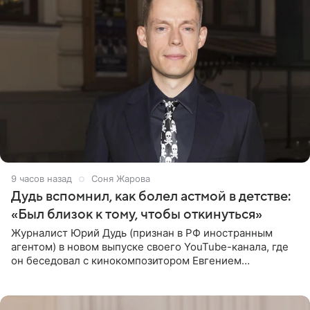
9 часов назад
Соня Жарова
Дудь вспомнил, как болел астмой в детстве:
«Был близок к тому, чтобы откинуться»
Журналист Юрий Дудь (признан в РФ иностранным
агентом) в новом выпуске своего YouTube-канала, где
он беседовал с кинокомпозитором Евгением
Гальпериным, поделился личной историей о борьбе с
бронхиальной астмой в