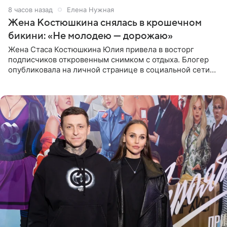
8 часов назад
Елена Нужная
Жена Костюшкина снялась в крошечном
бикини: «Не молодею — дорожаю»
Жена Стаса Костюшкина Юлия привела в восторг
подписчиков откровенным снимком с отдыха. Блогер
опубликовала на личной странице в социальной сети
фото в ярком бикини, позируя на пирсе во время отпуска
в Турции,