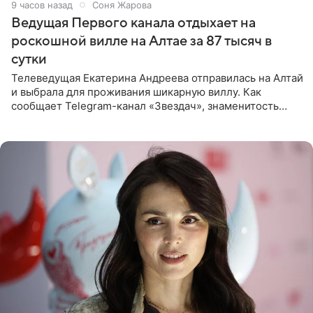
9 часов назад
Соня Жарова
Ведущая Первого канала отдыхает на
роскошной вилле на Алтае за 87 тысяч в
сутки
Телеведущая Екатерина Андреева отправилась на Алтай
и выбрала для проживания шикарную виллу. Как
сообщает Telegram-канал «Звездач», знаменитость
сняла двухэтажный дом, где ночь обходится минимум в
87 тысяч