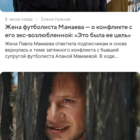
8 часов назад
Елена Нужная
Жена футболиста Мамаева — о конфликте с
его экс-возлюбленной: «Это была ее цель»
Жена Павла Мамаева ответила подписчикам и снова
вернулась к теме затяжного конфликта с бывшей
супругой футболиста Аланой Мамаевой. В ходе
общения с аудиторией один из пользователей
признался, что раньше судил о