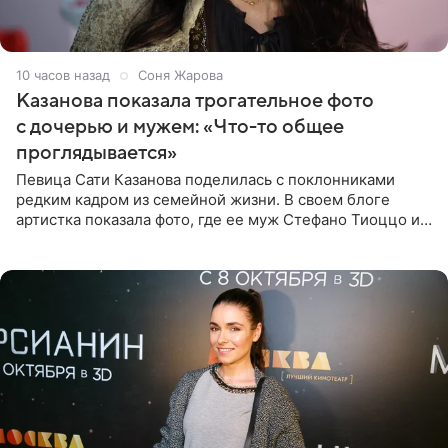
10 часов назад
Соня Жарова
Казанова показала трогательное фото
с дочерью и мужем: «Что-то общее
проглядывается»
Певица Сати Казанова поделилась с поклонниками
редким кадром из семейной жизни. В своем блоге
артистка показала фото, где ее муж Стефано Тиоццо и
их маленькая дочь спят рядом. На снимке отец и
малышка лежат в