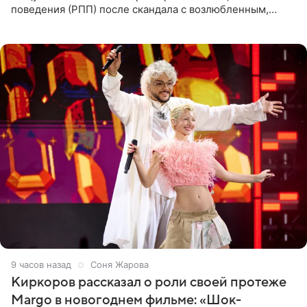
поведения (РПП) после скандала с возлюбленным,
популярным рэпером 9mice (настоящее имя — Сергей
Дмитриев).
9 часов назад
Соня Жарова
Киркоров рассказал о роли своей протеже
Margo в новогоднем фильме: «Шок-