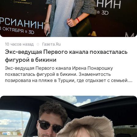
10 часов назад
Газета.Ru
Экс-ведущая Первого канала похвасталась
фигурой в бикини
Экс-ведущая Первого канала Ирена Понарошку
похвасталась фигурой в бикини. Знаменитость
позировала на пляже в Турции, где отдыхает с семьей.
Она поделилась кадрами с отдыха в Instagram (владелец
компания Meta