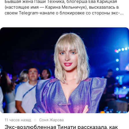
Бывшая жена Паши Техника, блогерша Ева Карицкая
(настоящее имя — Карина Мельничук), высказалась в
своем Telegram-канале о блокировке со стороны экс-
супруги Гуфа Айзы-Лилуны Ай. Карицкая утверждает,
что ее
11 часов назад
Соня Жарова
Экс-возлюбленная Тимати рассказала, как