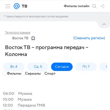
Фильмы онлайн
* транслируется московская сетка вещания
Телепрограмма
(
Сменить регион
)
Восток ТВ
Восток ТВ – программа передач –
Коломна
Вт, 4
Ср, 5
Сегодня
Пт, 7
Сб
Фильмы
Сериалы
Спорт
06:00
Музыка
10:00
Музыка
12:00
Передача ТМВ