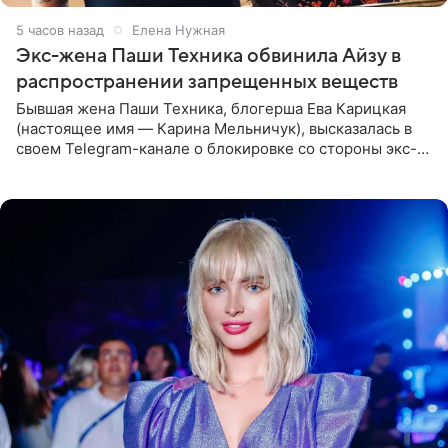
5 часов назад
Елена Нужная
Экс-жена Паши Техника обвинила Айзу в
распространении запрещенных веществ
Бывшая жена Паши Техника, блогерша Ева Карицкая
(настоящее имя — Карина Мельничук), высказалась в
своем Telegram-канале о блокировке со стороны экс-
супруги Гуфа Айзы-Лилуны Ай. Карицкая утверждает,
что ее