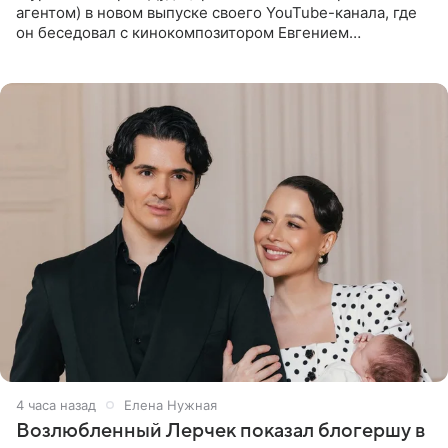
агентом) в новом выпуске своего YouTube-канала, где
он беседовал с кинокомпозитором Евгением
Гальпериным, поделился личной историей о борьбе с
бронхиальной астмой в
4 часа назад
Елена Нужная
Возлюбленный Лерчек показал блогершу в