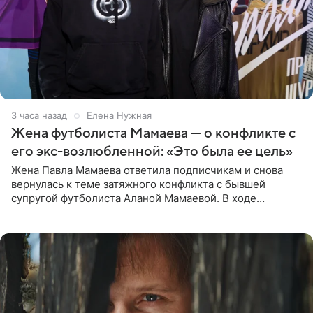
3 часа назад
Елена Нужная
Жена футболиста Мамаева — о конфликте с
его экс-возлюбленной: «Это была ее цель»
Жена Павла Мамаева ответила подписчикам и снова
вернулась к теме затяжного конфликта с бывшей
супругой футболиста Аланой Мамаевой. В ходе
общения с аудиторией один из пользователей
признался, что раньше судил о