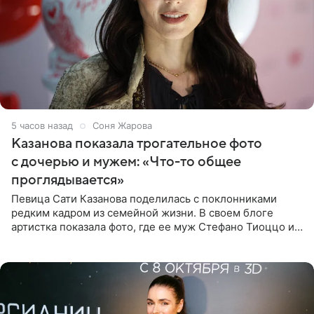
5 часов назад
Соня Жарова
Казанова показала трогательное фото
с дочерью и мужем: «Что-то общее
проглядывается»
Певица Сати Казанова поделилась с поклонниками
редким кадром из семейной жизни. В своем блоге
артистка показала фото, где ее муж Стефано Тиоццо и
их маленькая дочь спят рядом. На снимке отец и
малышка лежат в