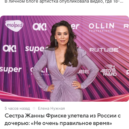
В личном блоге артистка опубликовала видео, где 18-
летний Мирон легко подхватил маму на руки и закружил
во
5 часов назад
Елена Нужная
Сестра Жанны Фриске улетела из России с
дочерью: «Не очень правильное время»