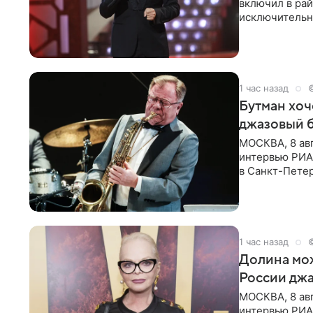
включил в ра
исключительно
документу, в
1 час назад
Бутман хоч
джазовый 
МОСКВА, 8 ав
интервью РИА 
в Санкт-Пете
объединит дж
1 час назад
Долина мож
России джа
МОСКВА, 8 ав
интервью РИА