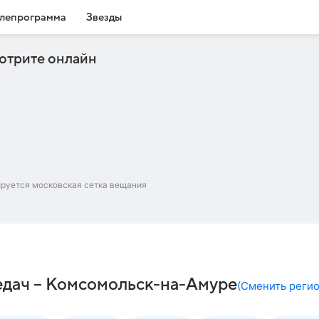
лепрограмма
Звезды
отрите онлайн
ируется московская сетка вещания
едач – Комсомольск-на-Амуре
(
Сменить реги