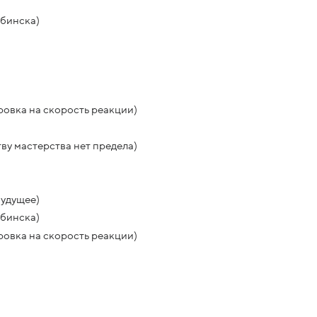
ыбинска)
ровка на скорость реакции)
тву мастерства нет предела)
будущее)
ыбинска)
ровка на скорость реакции)