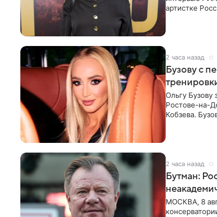
артистке Росс
первом в Рос
2 часа назад
Бузову с п
тренировки
Ольгу Бузову 
Ростове-на-До
Кобзева. Бузо
утром,
2 часа назад
Бутман: Ро
неакадеми
МОСКВА, 8 авг
консерватори