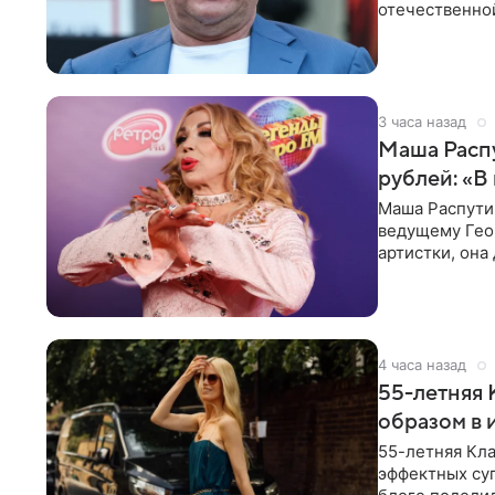
отечественной
исполнителей
3 часа назад
Маша Распу
рублей: «В
Маша Распути
ведущему Гео
артистки, она
себе жить,
4 часа назад
55-летняя
образом в 
55-летняя Кла
эффектных су