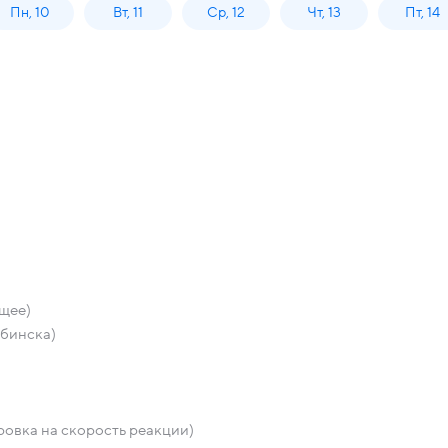
Пн, 10
Вт, 11
Ср, 12
Чт, 13
Пт, 14
щее)
ыбинска)
ровка на скорость реакции)