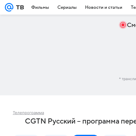
Фильмы
Сериалы
Новости и статьи
Те
См
* трансл
Телепрограмма
CGTN Русский – программа пер