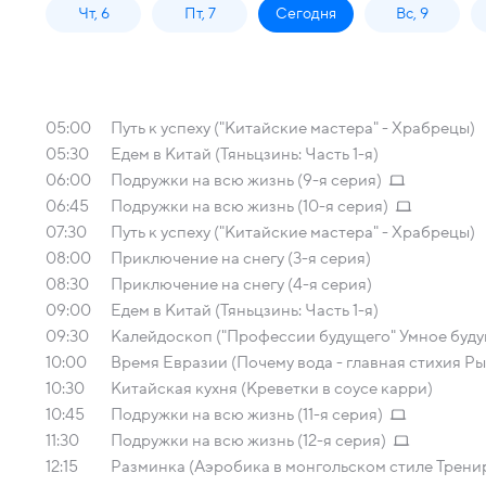
Чт, 6
Пт, 7
Сегодня
Вс, 9
05:00
Путь к успеху ("Китайские мастера" - Храбрецы)
05:30
Едем в Китай (Тяньцзинь: Часть 1-я)
06:00
Подружки на всю жизнь (9-я серия)
06:45
Подружки на всю жизнь (10-я серия)
07:30
Путь к успеху ("Китайские мастера" - Храбрецы)
08:00
Приключение на снегу (3-я серия)
08:30
Приключение на снегу (4-я серия)
09:00
Едем в Китай (Тяньцзинь: Часть 1-я)
09:30
Калейдоскоп ("Профессии будущего" Умное буду
10:00
Время Евразии (Почему вода - главная стихия Р
10:30
Китайская кухня (Креветки в соусе карри)
10:45
Подружки на всю жизнь (11-я серия)
11:30
Подружки на всю жизнь (12-я серия)
12:15
Разминка (Аэробика в монгольском стиле Трени