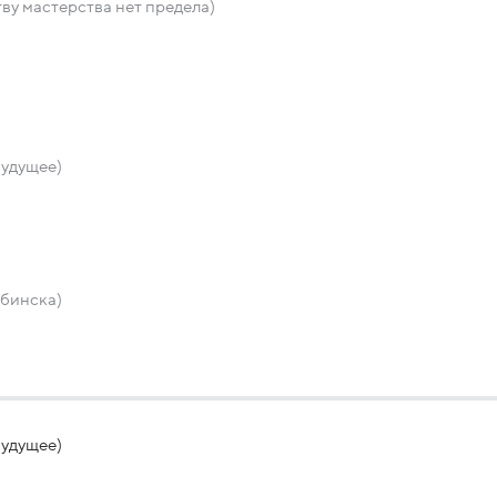
тву мастерства нет предела)
будущее)
ыбинска)
будущее)