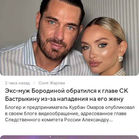
2 часа назад
Соня Жарова
Экс-муж Бородиной обратился к главе СК
Бастрыкину из-за нападения на его жену
Блогер и предприниматель Курбан Омаров опубликовал
в своем блоге видеообращение, адресованное главе
Следственного комитета России Александру
Бастрыкину. Бизнесмен рассказал, что 1 августа в
центре Москвы трое