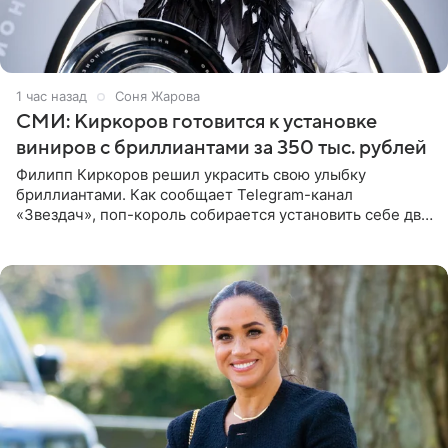
1 час назад
Соня Жарова
СМИ: Киркоров готовится к установке
виниров с бриллиантами за 350 тыс. рублей
Филипп Киркоров решил украсить свою улыбку
бриллиантами. Как сообщает Telegram-канал
«Звездач», поп-король собирается установить себе два
винира с драгоценной огранкой. Сумма, которую артист
готов выложить за