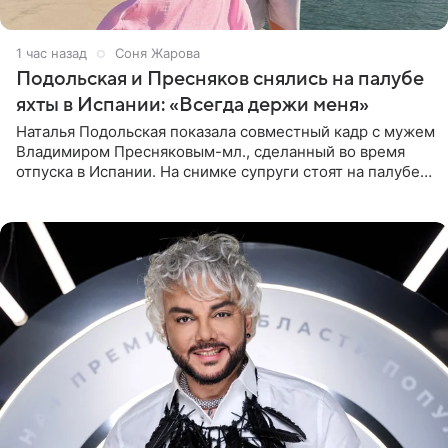
1 час назад
Соня Жарова
Подольская и Пресняков снялись на палубе
яхты в Испании: «Всегда держи меня»
Наталья Подольская показала совместный кадр с мужем
Владимиром Пресняковым-мл., сделанный во время
отпуска в Испании. На снимке супруги стоят на палубе
яхты в лучах закатного солнца. Подольская выбрала
слитный