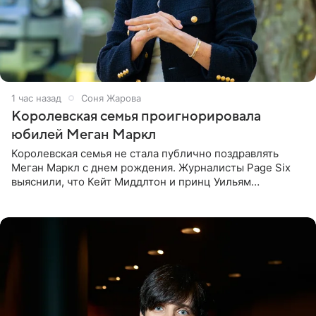
1 час назад
Соня Жарова
Королевская семья проигнорировала
юбилей Меган Маркл
Королевская семья не стала публично поздравлять
Меган Маркл с днем рождения. Журналисты Page Six
выяснили, что Кейт Миддлтон и принц Уильям
проигнорировали эту дату в своих соцсетях. По словам
экспертов,