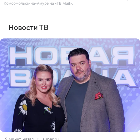
Комсомольск-на-Амуре на «ТВ Mail».
Новости ТВ
9 минут назад
super.ru