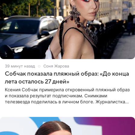
39 минут назад
Соня Жарова
Собчак показала пляжный образ: «До конца
лета осталось 27 дней»
Ксения Собчак примерила откровенный пляжный образ
и показала результат подписчикам. Снимками
телезвезда поделилась в личном блоге. Журналистка
сейчас отдыхает за рубежом. На свежем кадре Собчак
запечатлена в