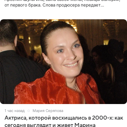
от первого брака. Слова продюсера передает
«СтарХит». Пригожин признался, что не лезет в дела
взрослых детей, и
1 час назад
Мария Серяпова
Актриса, которой восхищались в 2000-х: как
сегодня выглядит и живет Марина