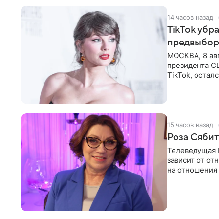
14 часов назад
TikTok убр
предвыбор
МОСКВА, 8 ав
президента С
TikTok, остал
американской
15 часов назад
Роза Сябит
Телеведущая Р
зависит от о
на отношения
канала на