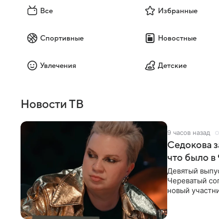
Все
Избранные
Спортивные
Новостные
Увлечения
Детские
Новости ТВ
9 часов назад
Седокова з
что было в
Девятый выпус
Череватый сог
новый участни
давлением.