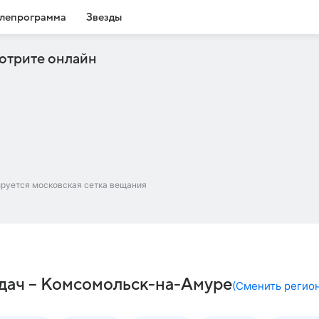
лепрограмма
Звезды
отрите онлайн
ируется московская сетка вещания
едач – Комсомольск-на-Амуре
(
Сменить регио