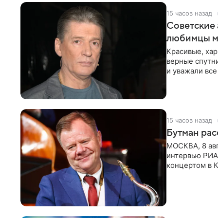
15 часов назад
Советские 
любимцы м
Красивые, ха
верные спутни
и уважали все
в
15 часов назад
Бутман рас
МОСКВА, 8 ав
интервью РИА
концертом в К
друзья —