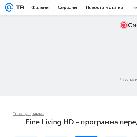
Фильмы
Сериалы
Новости и статьи
Те
См
* трансл
Телепрограмма
Fine Living HD – программа пер