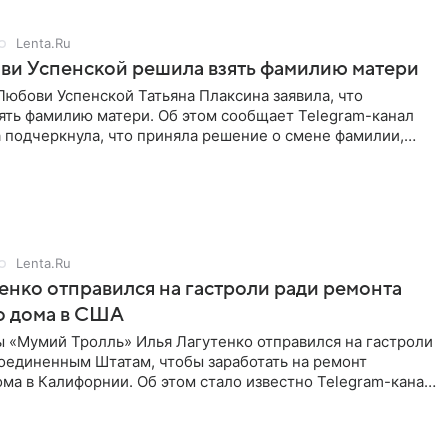
Lenta.Ru
ви Успенской решила взять фамилию матери
юбови Успенской Татьяна Плаксина заявила, что
ять фамилию матери. Об этом сообщает Telegram-канал
а подчеркнула, что приняла решение о смене фамилии,
енно от
Lenta.Ru
енко отправился на гастроли ради ремонта
о дома в США
ы «Мумий Тролль» Илья Лагутенко отправился на гастроли
Соединенным Штатам, чтобы заработать на ремонт
ма в Калифорнии. Об этом стало известно Telegram-каналу
х