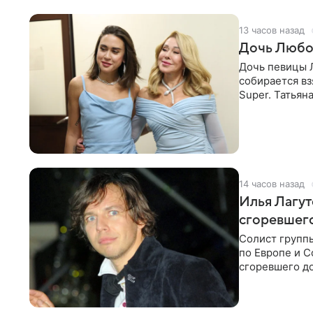
13 часов назад
Дочь Любо
Дочь певицы Л
собирается вз
Super. Татьян
поскольку им
14 часов назад
Илья Лагут
сгоревшег
Солист групп
по Европе и 
сгоревшего до
Shot. В рамка