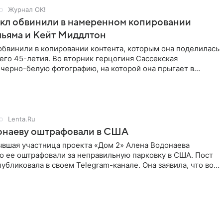
Журнал OK!
кл обвинили в намеренном копировании
льяма и Кейт Миддлтон
обвинили в копировании контента, которым она поделилась
его 45-летия. Во вторник герцогиня Сассекская
черно-белую фотографию, на которой она прыгает в
здушными
Lenta.Ru
онаеву оштрафовали в США
ывшая участница проекта «Дом 2» Алена Водонаева
то ее оштрафовали за неправильную парковку в США. Пост
публиковала в своем Telegram-канале. Она заявила, что во