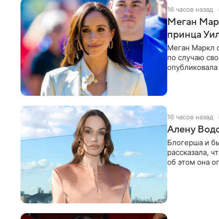
16 часов назад
Меган Мар
принца Уи
Меган Маркл 
по случаю сво
опубликовала 
бассейн с во
16 часов назад
Алену Вод
Блогерша и б
рассказала, ч
об этом она о
время отдыха