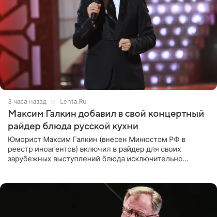
3 часа назад
Lenta.Ru
Максим Галкин добавил в свой концертный
райдер блюда русской кухни
Юморист Максим Галкин (внесен Минюстом РФ в
реестр иноагентов) включил в райдер для своих
зарубежных выступлений блюда исключительно
русской кухни. Об этом сообщает РИА Новости.
Согласно документу, в гримерную