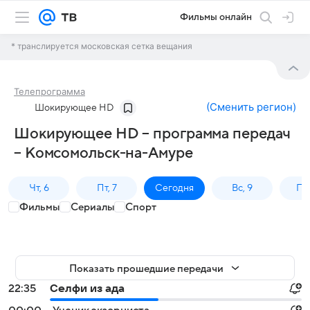
Фильмы онлайн
* транслируется московская сетка вещания
Телепрограмма
(
Сменить регион
)
Шокирующее HD
Шокирующее HD – программа передач
– Комсомольск-на-Амуре
Чт, 6
Пт, 7
Сегодня
Вс, 9
Пн,
Фильмы
Сериалы
Спорт
Показать прошедшие передачи
22:35
Селфи из ада