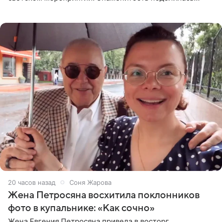
деталями личной встречи с герцогиней Сассекской,
пишет PageSix. По
20 часов назад
Соня Жарова
Жена Петросяна восхитила поклонников
фото в купальнике: «Как сочно»
Жена Евгения Петросяна привела в восторг