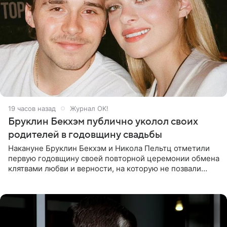
19 часов назад
Журнал OK!
Бруклин Бекхэм публично уколол своих
родителей в годовщину свадьбы
Накануне Бруклин Бекхэм и Никола Пельтц отметили
первую годовщину своей повторной церемонии обмена
клятвами любви и верности, на которую не позвали
никого из клана Бекхэм. По словам инсайдеров, пара
считает это