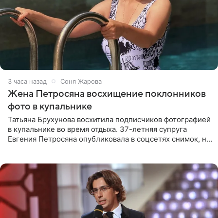
3 часа назад
Соня Жарова
Жена Петросяна восхищение поклонников
фото в купальнике
Татьяна Брухунова восхитила подписчиков фотографией
в купальнике во время отдыха. 37-летняя супруга
Евгения Петросяна опубликовала в соцсетях снимок, на
котором позирует у бассейна в белоснежном монокини
с