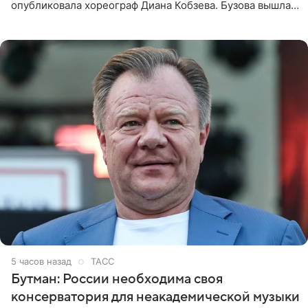
опубликовала хореограф Диана Кобзева. Бузова вышла
на занятие спортом в 32-градусную жару ранним утром,
5 часов назад
ТАСС
Бутман: России необходима своя
консерватория для неакадемической музыки