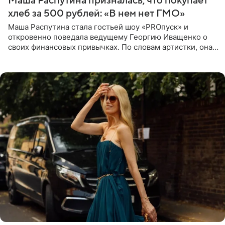
Маша Распутина призналась, что покупает
хлеб за 500 рублей: «В нем нет ГМО»
Маша Распутина стала гостьей шоу «PROпуск» и
откровенно поведала ведущему Георгию Иващенко о
своих финансовых привычках. По словам артистки, она
давно перестала следить за тратами и может позволить
себе жить,