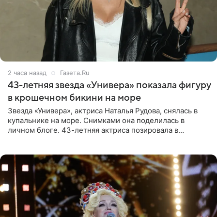
2 часа назад
Газета.Ru
43-летняя звезда «Универа» показала фигуру
в крошечном бикини на море
Звезда «Универа», актриса Наталья Рудова, снялась в
купальнике на море. Снимками она поделилась в
личном блоге. 43-летняя актриса позировала в
бордовом крошечном бикини с золотыми деталями.
Волосы Рудова