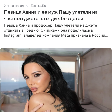
2 часа назад
Газета.Ru
Певица Ханна и ее муж Пашу улетели на
частном джете на отдых без детей
Певица Ханна и продюсер Пашу улетели на джете
отдыхать в Грецию. Снимками она поделилась в
Instagram (владелец компания Meta признана в России
экстремистской и запрещена). Ханна и Пашу показали
серию снимков,