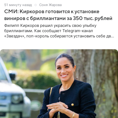
51 минуту назад
Соня Жарова
СМИ: Киркоров готовится к установке
виниров с бриллиантами за 350 тыс. рублей
Филипп Киркоров решил украсить свою улыбку
бриллиантами. Как сообщает Telegram-канал
«Звездач», поп-король собирается установить себе два
винира с драгоценной огранкой. Сумма, которую артист
готов выложить за