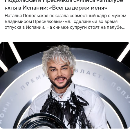
Подольская и Пресняков снялись на палубе
яхты в Испании: «Всегда держи меня»
Наталья Подольская показала совместный кадр с мужем
Владимиром Пресняковым-мл., сделанный во время
отпуска в Испании. На снимке супруги стоят на палубе
яхты в лучах закатного солнца. Подольская выбрала
слитный