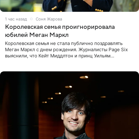
1 час назад
Соня Жарова
Королевская семья проигнорировала
юбилей Меган Маркл
Королевская семья не стала публично поздравлять
Меган Маркл с днем рождения. Журналисты Page Six
выяснили, что Кейт Миддлтон и принц Уильям
проигнорировали эту дату в своих соцсетях. По словам
экспертов,