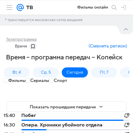
Фильмы онлайн
* транслируется московская сетка вещания
Телепрограмма
(
Сменить регион
)
Время
Время – программа передач – Копейск
Вт, 4
Ср, 5
Сегодня
Пт, 7
Сб
Фильмы
Сериалы
Спорт
Показать прошедшие передачи
15:40
Побег
16:30
Опера. Хроники убойного отдела