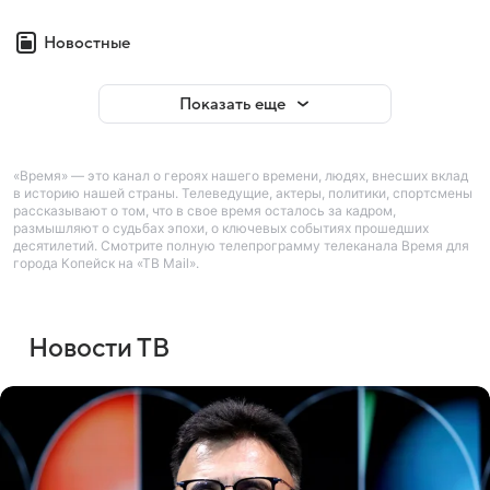
Новостные
Показать еще
«Время» — это канал о героях нашего времени, людях, внесших вклад
в историю нашей страны. Телеведущие, актеры, политики, спортсмены
рассказывают о том, что в свое время осталось за кадром,
размышляют о судьбах эпохи, о ключевых событиях прошедших
десятилетий. Смотрите полную телепрограмму телеканала Время для
города Копейск на «ТВ Mail».
Новости ТВ