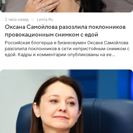
2 часа назад
Lenta.Ru
Оксана Самойлова разозлила поклонников
провокационным снимком с едой
Российская блогерша и бизнесвумен Оксана Самойлова
разозлила поклонников в сети непристойным снимком с
едой. Кадры и комментарии опубликованы на ее
странице в Instagram (принадлежит компании Meta,
признанной