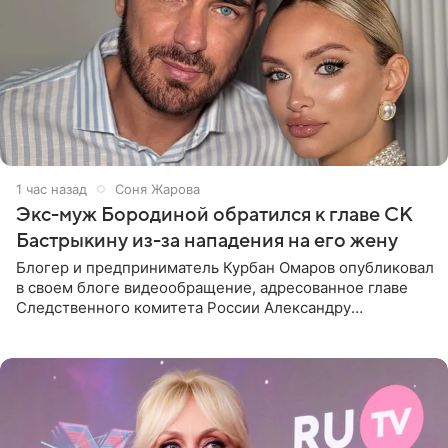
1 час назад
Соня Жарова
Экс-муж Бородиной обратился к главе СК
Бастрыкину из-за нападения на его жену
Блогер и предприниматель Курбан Омаров опубликовал
в своем блоге видеообращение, адресованное главе
Следственного комитета России Александру
Бастрыкину. Бизнесмен рассказал, что 1 августа в
центре Москвы трое