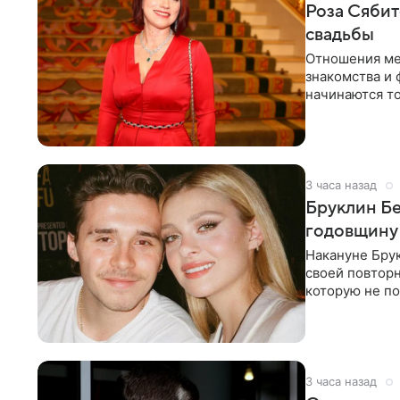
Роза Сябит
свадьбы
Отношения ме
знакомства и 
начинаются то
многого,
3 часа назад
Бруклин Бе
годовщину
Накануне Бру
своей повтор
которую не по
считает это
3 часа назад