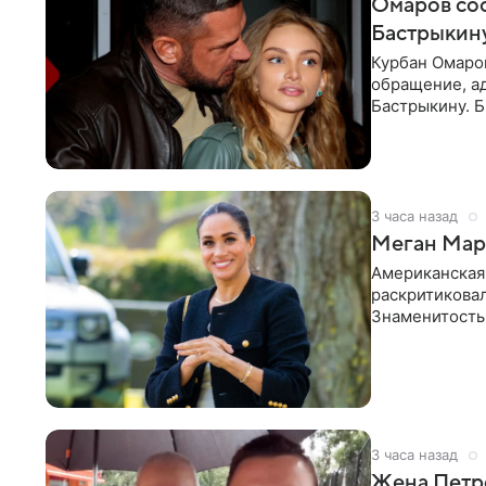
Омаров соо
Бастрыкину
Курбан Омаро
обращение, а
Бастрыкину. 
в личном блог
3 часа назад
Меган Марк
Американская
раскритикова
Знаменитость
Сассекской, п
3 часа назад
Жена Петр