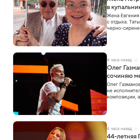
в купальни
Жена Евгения
с отдыха. Тат
черно-сиренев
«Татьяна,
4 часа назад
Олег Газма
сочиняю м
Олег Газманов
не исполнител
композиции, а
музыканта,
4 часа назад
44-летняя 