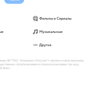
Фильмы и Сериалы
ые
Музыкальные
Другое
нии (ВГТРК). Телеканал «Россия 1» является флагманским,
щественно-политическими и психологическими ток-шоу,
 Mail».