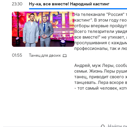
23:30
Ну-ка, все вместе! Народный кастинг
На телеканале "Россия" 
кастинг". В этом году г
отборы впервые пройдут 
Всего телезрители увидя
все вместе!" не утихает
прослушивания с каждым
профессионалы, так и л
музыкальных жанров: от 
01:55
Танец для двоих
джаза. Статистика новог
прослушано около 5000 
Андрей, муж Леры, сообщ
кастинга" остаются Нико
семьи. Жизнь Леры руши
ездят по стране и лично
танец, приводит своего 
проекта ту самую атмосф
танцевать. Лера вскоре 
компанию им составили 
- тот самый человек, ко
разных жанров и школ: 
Арсений Бородин, Андре
Этери Бериашвили, Алин
Коробка, Миляуша Таминд
"Народном кастинге" пр
убедить каждого из деся