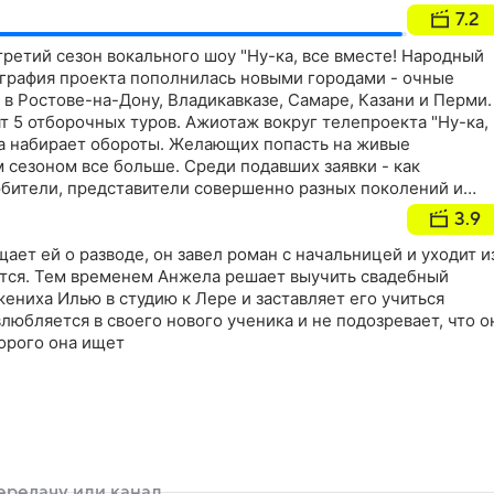
7.2
третий сезон вокального шоу "Ну-ка, все вместе! Народный
еография проекта пополнилась новыми городами - очные
в Ростове-на-Дону, Владикавказе, Самаре, Казани и Перми.
т 5 отборочных туров. Ажиотаж вокруг телепроекта "Ну-ка,
, а набирает обороты. Желающих попасть на живые
 сезоном все больше. Среди подавших заявки - как
юбители, представители совершенно разных поколений и
народного вокала до рэпа, от академического пения до
3.9
о сезона впечатляет: музыкальной командой проекта
претендентов. Бессменными "звездами" "Народного
ает ей о разводе, он завел роман с начальницей и уходит и
лай Басков и Сергей Лазарев. Уже третий год подряд они
тся. Тем временем Анжела решает выучить свадебный
 оценивают конкурсантов, поддерживая их и создавая вокруг
жениха Илью в студию к Лере и заставляет его учиться
еру, за которую зрители и полюбили это шоу. В этом сезоне
влюбляется в своего нового ученика и не подозревает, что о
известные музыкальные эксперты - сотни представителей
торого она ищет
Олеся Евстигнеева, Ирина Олифер, Григорий Юрченко,
й Солод, Николай Ерохин, Андрей Билль, Дарья Храмова,
а Яровая, Брендон Стоун, Альберт Жалилов, Владимир
арова, Ирина Ортман и Анна Еськова. Задача вокалиста в
едельно проста и одновременно сложна: за полторы минуты
ти членов звездного жюри нажать свою кнопку. Для этого