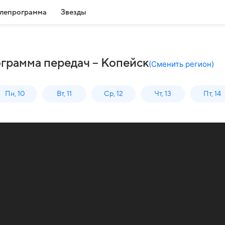
лепрограмма
Звезды
ограмма передач – Копейск
(
Сменить регион
)
Пн, 10
Вт, 11
Ср, 12
Чт, 13
Пт, 14