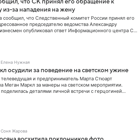
бщил, что СК принял его обращение к
 из-за нападения на жену
в сообщил, что Следственный комитет России принял его
дресованное председателю ведомства Александру
Бизнесмен опубликовал ответ Информационного центра СК
е. В
Елена Нужная
л осудили за поведение на светском ужине
 телеведущая и предприниматель Марта Стюарт
ла Меган Маркл за манеры на светском мероприятии.
 поделилась деталями личной встречи с герцогиней
ишет PageSix. По
Соня Жарова
осяна восхитила поклонников фото