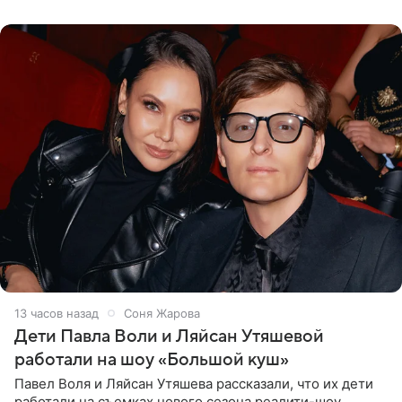
что во время отдыха
13 часов назад
Соня Жарова
Дети Павла Воли и Ляйсан Утяшевой
работали на шоу «Большой куш»
Павел Воля и Ляйсан Утяшева рассказали, что их дети
работали на съемках нового сезона реалити-шоу