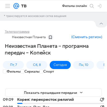
Фильмы онлайн
* транслируется московская сетка вещания
Телепрограмма
(
Сменить регион
)
Неизвестная Планета
Неизвестная Планета – программа
передач – Копейск
Пт, 7
Сб, 8
Сегодня
Пн, 10
Вт,
Фильмы
Сериалы
Спорт
Показать прошедшие передачи
09:09
Корея: перекресток религий