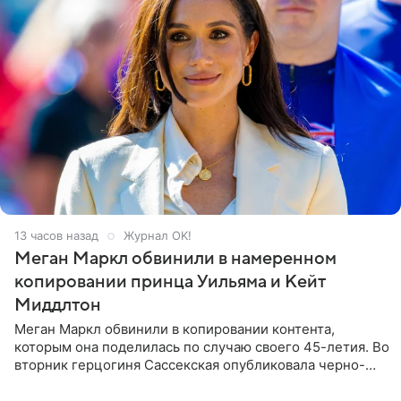
13 часов назад
Журнал OK!
Меган Маркл обвинили в намеренном
копировании принца Уильяма и Кейт
Миддлтон
Меган Маркл обвинили в копировании контента,
которым она поделилась по случаю своего 45-летия. Во
вторник герцогиня Сассекская опубликовала черно-
белую фотографию, на которой она прыгает в бассейн с
воздушными