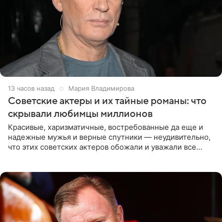
13 часов назад
Мария Владимирова
Советские актеры и их тайные романы: что
скрывали любимцы миллионов
Красивые, харизматичные, востребованные да еще и
надежные мужья и верные спутники — неудивительно,
что этих советских актеров обожали и уважали все
женщины большой страны, и наверняка не раз ставили
их в