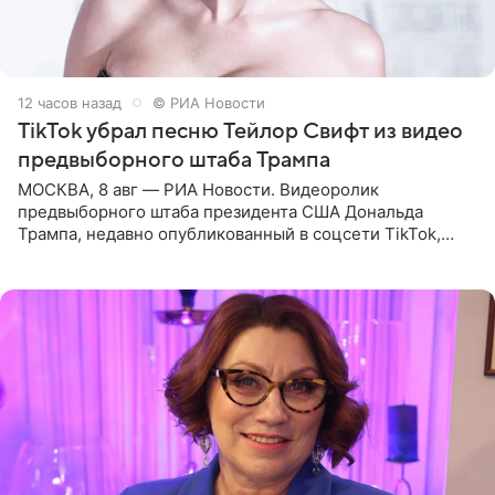
12 часов назад
© РИА Новости
TikTok убрал песню Тейлор Свифт из видео
предвыборного штаба Трампа
МОСКВА, 8 авг — РИА Новости. Видеоролик
предвыборного штаба президента США Дональда
Трампа, недавно опубликованный в соцсети TikTok,
остался без звуковой дорожки в виде песни August
(«Август») американской