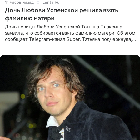
11 часов назад
Lenta.Ru
Дочь Любови Успенской решила взять
фамилию матери
Дочь певицы Любови Успенской Татьяна Плаксина
заявила, что собирается взять фамилию матери. Об этом
сообщает Telegram-канал Super. Татьяна подчеркнула,
что приняла решение о смене фамилии, поскольку
именно от