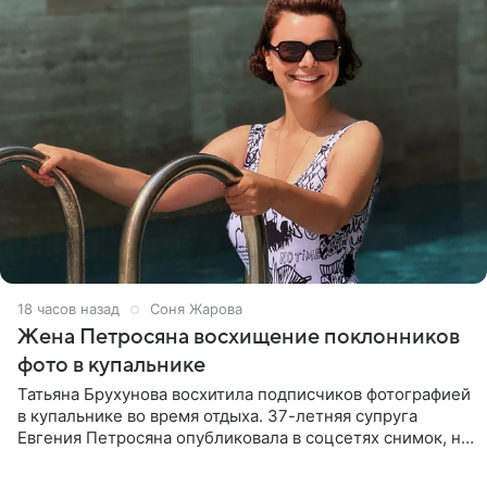
18 часов назад
Соня Жарова
Жена Петросяна восхищение поклонников
фото в купальнике
Татьяна Брухунова восхитила подписчиков фотографией
в купальнике во время отдыха. 37-летняя супруга
Евгения Петросяна опубликовала в соцсетях снимок, на
котором позирует у бассейна в белоснежном монокини
с