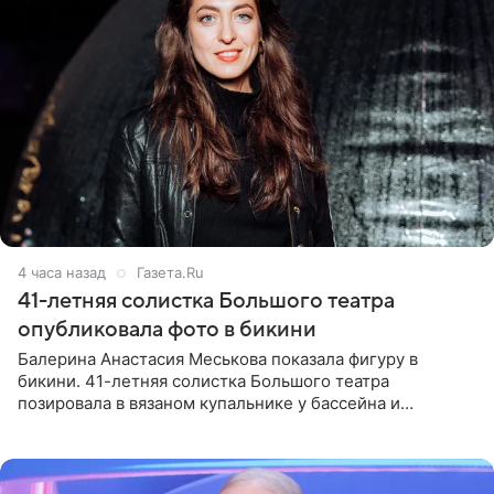
4 часа назад
Газета.Ru
41-летняя солистка Большого театра
опубликовала фото в бикини
Балерина Анастасия Меськова показала фигуру в
бикини. 41-летняя солистка Большого театра
позировала в вязаном купальнике у бассейна и
опубликовала фото в личном блоге. Артистка
поделилась кадрами с отдыха за