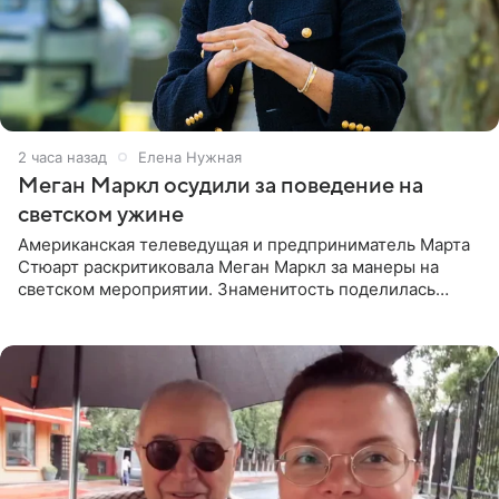
2 часа назад
Елена Нужная
Меган Маркл осудили за поведение на
светском ужине
Американская телеведущая и предприниматель Марта
Стюарт раскритиковала Меган Маркл за манеры на
светском мероприятии. Знаменитость поделилась
деталями личной встречи с герцогиней Сассекской,
пишет PageSix. По