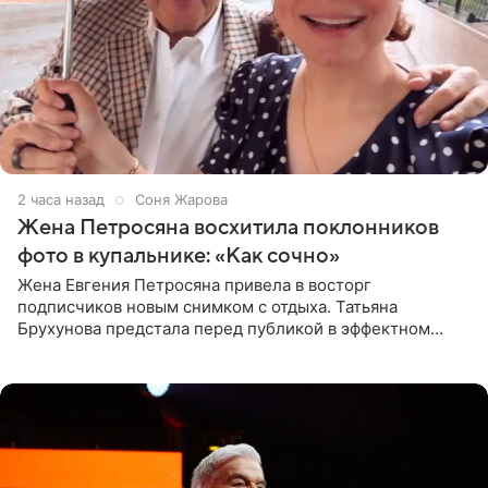
2 часа назад
Соня Жарова
Жена Петросяна восхитила поклонников
фото в купальнике: «Как сочно»
Жена Евгения Петросяна привела в восторг
подписчиков новым снимком с отдыха. Татьяна
Брухунова предстала перед публикой в эффектном
черно-сиреневом монокини, позируя прямо в бассейне.
«Ох, как сочно», «Татьяна,