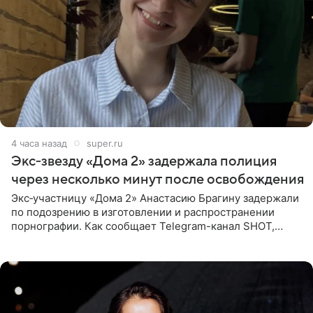
4 часа назад
super.ru
Экс‑звезду «Дома 2» задержала полиция
через несколько минут после освобождения
Экс‑участницу «Дома 2» Анастасию Брагину задержали
по подозрению в изготовлении и распространении
порнографии. Как сообщает Telegram-канал SHOT,
девушка может оказаться в СИЗО. Следствие
ходатайствует об