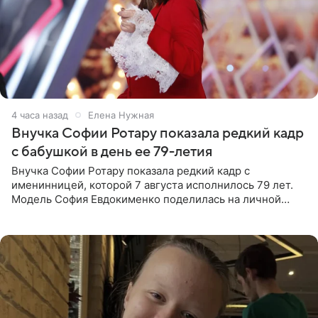
4 часа назад
Елена Нужная
Внучка Софии Ротару показала редкий кадр
с бабушкой в день ее 79-летия
Внучка Софии Ротару показала редкий кадр с
именинницей, которой 7 августа исполнилось 79 лет.
Модель София Евдокименко поделилась на личной
странице в социальной сети фотографией знаменитой
бабушки. На снимке