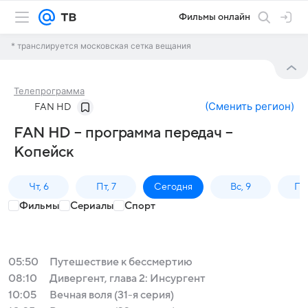
Фильмы онлайн
* транслируется московская сетка вещания
Телепрограмма
(
Сменить регион
)
FAN HD
FAN HD – программа передач –
Копейск
Чт, 6
Пт, 7
Сегодня
Вс, 9
Пн,
Фильмы
Сериалы
Спорт
05:50
Путешествие к бессмертию
08:10
Дивергент, глава 2: Инсургент
10:05
Вечная воля (31-я серия)