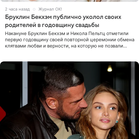
2 часа назад
Журнал OK!
Бруклин Бекхэм публично уколол своих
родителей в годовщину свадьбы
Накануне Бруклин Бекхэм и Никола Пельтц отметили
первую годовщину своей повторной церемонии обмена
клятвами любви и верности, на которую не позвали
никого из клана Бекхэм. По словам инсайдеров, пара
считает это