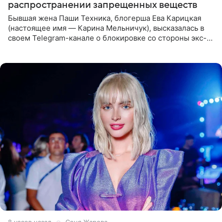
распространении запрещенных веществ
Бывшая жена Паши Техника, блогерша Ева Карицкая
(настоящее имя — Карина Мельничук), высказалась в
своем Telegram-канале о блокировке со стороны экс-
супруги Гуфа Айзы-Лилуны Ай. Карицкая утверждает,
что ее