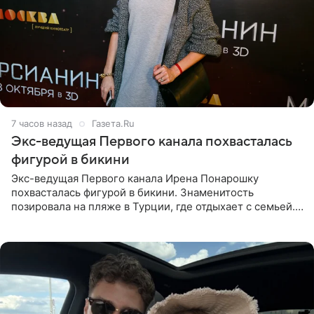
7 часов назад
Газета.Ru
Экс-ведущая Первого канала похвасталась
фигурой в бикини
Экс-ведущая Первого канала Ирена Понарошку
похвасталась фигурой в бикини. Знаменитость
позировала на пляже в Турции, где отдыхает с семьей.
Она поделилась кадрами с отдыха в Instagram (владелец
компания Meta