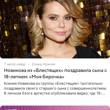
7 часов назад
Елена Нужная
Новикова из «Блестящих» поздравила сына с
18-летием: «Моя бирочка»
Ксения Новикова из группы «Блестящие» трогательно
поздравила своего старшего сына с совершеннолетием.
В личном блоге артистка опубликовала видео, где 18-
летний Мирон легко подхватил маму на руки и закружил
во