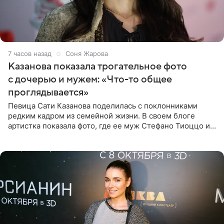
7 часов назад
Соня Жарова
Казанова показала трогательное фото
с дочерью и мужем: «Что-то общее
проглядывается»
Певица Сати Казанова поделилась с поклонниками
редким кадром из семейной жизни. В своем блоге
артистка показала фото, где ее муж Стефано Тиоццо и
их маленькая дочь спят рядом. На снимке отец и
малышка лежат в