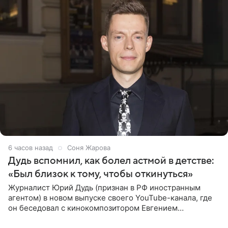
6 часов назад
Соня Жарова
Дудь вспомнил, как болел астмой в детстве:
«Был близок к тому, чтобы откинуться»
Журналист Юрий Дудь (признан в РФ иностранным
агентом) в новом выпуске своего YouTube-канала, где
он беседовал с кинокомпозитором Евгением
Гальпериным, поделился личной историей о борьбе с