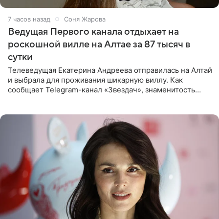
7 часов назад
Соня Жарова
Ведущая Первого канала отдыхает на
роскошной вилле на Алтае за 87 тысяч в
сутки
Телеведущая Екатерина Андреева отправилась на Алтай
и выбрала для проживания шикарную виллу. Как
сообщает Telegram-канал «Звездач», знаменитость
сняла двухэтажный дом, где ночь обходится минимум в
87 тысяч