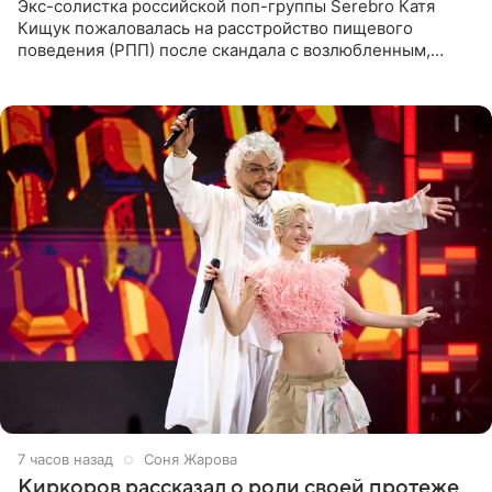
Экс-солистка российской поп-группы Serebro Катя
Кищук пожаловалась на расстройство пищевого
поведения (РПП) после скандала с возлюбленным,
популярным рэпером 9mice (настоящее имя — Сергей
Дмитриев).
7 часов назад
Соня Жарова
Киркоров рассказал о роли своей протеже