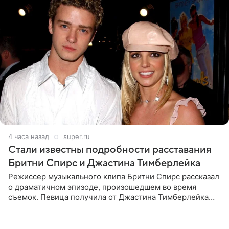
4 часа назад
super.ru
Стали известны подробности расставания
Бритни Спирс и Джастина Тимберлейка
Режиссер музыкального клипа Бритни Спирс рассказал
о драматичном эпизоде, произошедшем во время
съемок. Певица получила от Джастина Тимберлейка
сообщение о расставании прямо на площадке. По
словам постановщика,