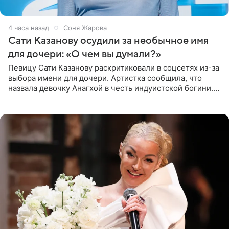
4 часа назад
Соня Жарова
Сати Казанову осудили за необычное имя
для дочери: «О чем вы думали?»
Певицу Сати Казанову раскритиковали в соцсетях из-за
выбора имени для дочери. Артистка сообщила, что
назвала девочку Анагхой в честь индуистской богини.
При этом исполнительница скрывала это имя от
поклонников