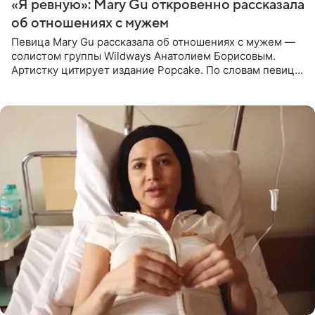
«Я ревную»: Mary Gu откровенно рассказала
об отношениях с мужем
Певица Mary Gu рассказала об отношениях с мужем —
солистом группы Wildways Анатолием Борисовым.
Артистку цитирует издание Popcake. По словам певицы,
залог любви — это принять недостатки другого
человека. Также