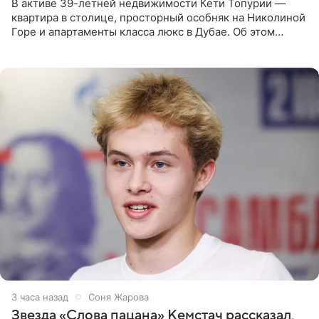
В активе 39-летней недвижимости Кети Топурии —
квартира в столице, просторный особняк на Николиной
Горе и апартаменты класса люкс в Дубае. Об этом
сообщает Telegram-канал «Звездач» в рубрике «По
домам». По
3 часа назад
Соня Жарова
Звезда «Слова пацана» Кемстач рассказал,