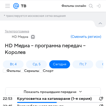
Фильмы онлайн
* транслируется московская сетка вещания
Телепрограмма
(
Сменить регион
)
HD Медиа
HD Медиа – программа передач –
Королев
Вт, 4
Ср, 5
Сегодня
Пт, 7
Сб
Фильмы
Сериалы
Спорт
Показать прошедшие передачи
22:53
Кругосветка на катамаране (1-я серия)