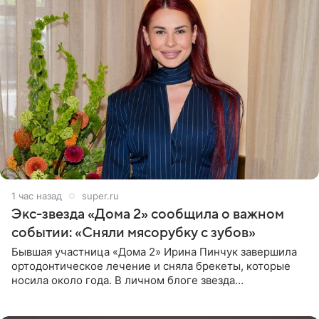
1 час назад
super.ru
Экс-звезда «Дома 2» сообщила о важном
событии: «Сняли мясорубку с зубов»
Бывшая участница «Дома 2» Ирина Пинчук завершила
ортодонтическое лечение и сняла брекеты, которые
носила около года. В личном блоге звезда
опубликовала видео из кабинета стоматолога, где
показала процесс снятия