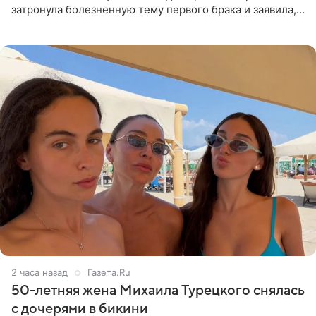
затронула болезненную тему первого брака и заявила,
что чужие судьбы — не ее зона ответственности. От
Валентина
2 часа назад
Газета.Ru
50-летняя жена Михаила Турецкого снялась
с дочерями в бикини