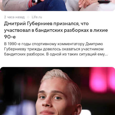
2 часа назад
Life.ru
Дмитрий Губерниев признался, что
участвовал в бандитских разборках в лихие
90-е
В 1990-е годы спортивному комментатору Дмитрию
Губерниеву трижды довелось оказаться участником
бандитских разборок. В одной из таких ситуаций ему
выдали тяжелый предмет и приказали вступить в драку,
однако он