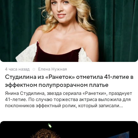
4 часа назад
Елена Нужная
Студилина из «Ранеток» отметила 41-летие в
эффектном полупрозрачном платье
Янина Студилина, звезда сериала «Ранетки», празднует
41-летие. По случаю торжества актриса выложила для
поклонников эффектный ролик, который записали
прошлой ночью. В кадре артистка предстала в
вечернем