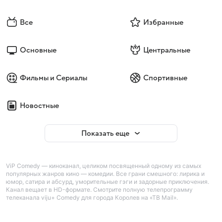
Все
Избранные
Основные
Центральные
Фильмы и Сериалы
Спортивные
Новостные
Показать еще
ViP Comedy — киноканал, целиком посвященный одному из самых
популярных жанров кино — комедии. Все грани смешного: лирика и
юмор, сатира и абсурд, уморительные гэги и задорные приключения.
Канал вещает в HD-формате. Смотрите полную телепрограмму
телеканала viju+ Comedy для города Королев на «ТВ Mail».