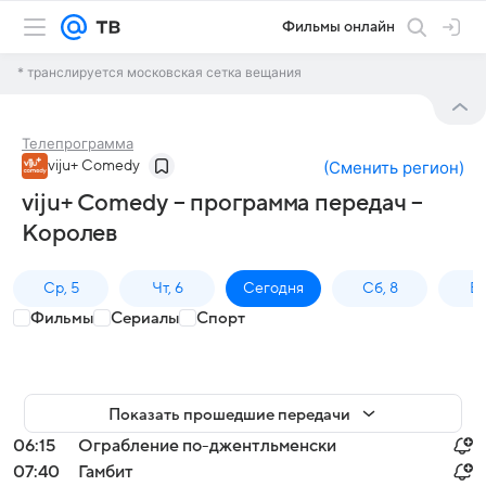
Фильмы онлайн
* транслируется московская сетка вещания
Телепрограмма
viju+ Comedy
(
Сменить регион
)
viju+ Comedy – программа передач –
Королев
Ср, 5
Чт, 6
Сегодня
Сб, 8
Вс
Фильмы
Сериалы
Спорт
Показать прошедшие передачи
06:15
Ограбление по-джентльменски
07:40
Гамбит