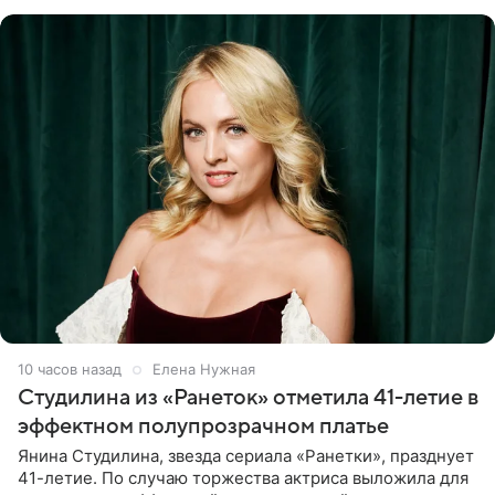
считает свою дочь
10 часов назад
Елена Нужная
Студилина из «Ранеток» отметила 41-летие в
эффектном полупрозрачном платье
Янина Студилина, звезда сериала «Ранетки», празднует
41-летие. По случаю торжества актриса выложила для