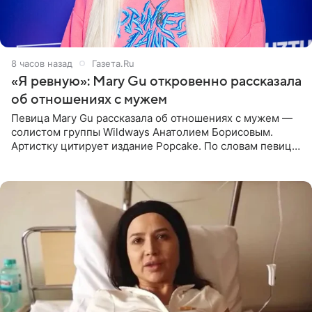
8 часов назад
Газета.Ru
«Я ревную»: Mary Gu откровенно рассказала
об отношениях с мужем
Певица Mary Gu рассказала об отношениях с мужем —
солистом группы Wildways Анатолием Борисовым.
Артистку цитирует издание Popcake. По словам певицы,
залог любви — это принять недостатки другого
человека. Также