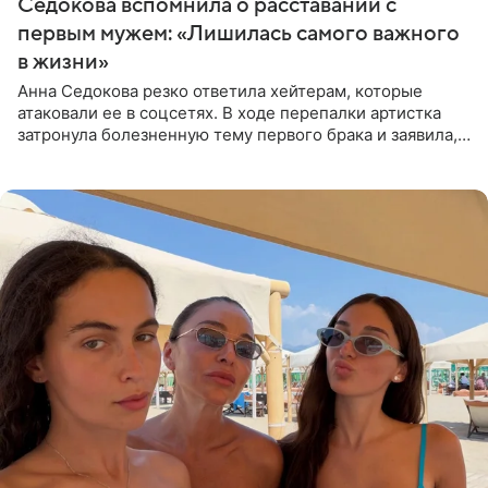
Седокова вспомнила о расставании с
первым мужем: «Лишилась самого важного
в жизни»
Анна Седокова резко ответила хейтерам, которые
атаковали ее в соцсетях. В ходе перепалки артистка
затронула болезненную тему первого брака и заявила,
что чужие судьбы — не ее зона ответственности. От
Валентина