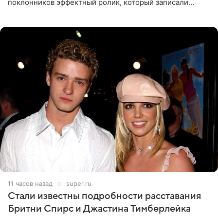
поклонников эффектный ролик, который записали
прошлой ночью. В кадре артистка предстала в
вечернем
11 часов назад
super.ru
Стали известны подробности расставания
Бритни Спирс и Джастина Тимберлейка