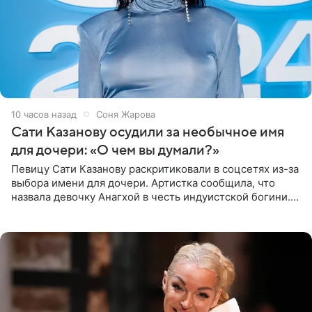
10 часов назад
Соня Жарова
Сати Казанову осудили за необычное имя
для дочери: «О чем вы думали?»
Певицу Сати Казанову раскритиковали в соцсетях из-за
выбора имени для дочери. Артистка сообщила, что
назвала девочку Анагхой в честь индуистской богини.
При этом исполнительница скрывала это имя от
поклонников