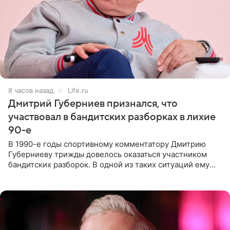
8 часов назад
Life.ru
Дмитрий Губерниев признался, что
участвовал в бандитских разборках в лихие
90-е
В 1990-е годы спортивному комментатору Дмитрию
Губерниеву трижды довелось оказаться участником
бандитских разборок. В одной из таких ситуаций ему
выдали тяжелый предмет и приказали вступить в драку,
однако он