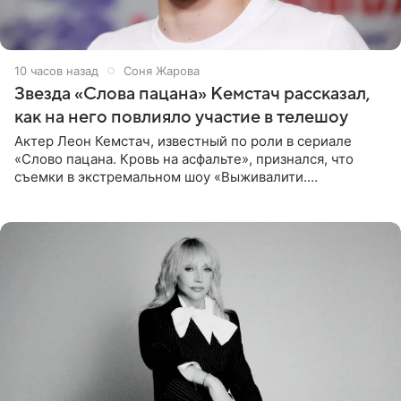
10 часов назад
Соня Жарова
Звезда «Слова пацана» Кемстач рассказал,
как на него повлияло участие в телешоу
Актер Леон Кемстач, известный по роли в сериале
«Слово пацана. Кровь на асфальте», признался, что
съемки в экстремальном шоу «Выживалити.
Наследники» кардинально повлияли на его образ жизни.
Подробностями он