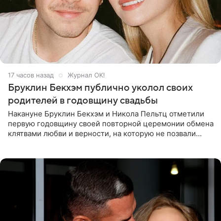
17 часов назад
Журнал OK!
Бруклин Бекхэм публично уколол своих
родителей в годовщину свадьбы
Накануне Бруклин Бекхэм и Никола Пельтц отметили
первую годовщину своей повторной церемонии обмена
клятвами любви и верности, на которую не позвали
никого из клана Бекхэм. По словам инсайдеров, пара
считает это