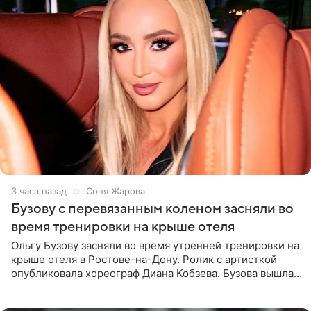
3 часа назад
Соня Жарова
Бузову с перевязанным коленом засняли во
время тренировки на крыше отеля
Ольгу Бузову засняли во время утренней тренировки на
крыше отеля в Ростове-на-Дону. Ролик с артисткой
опубликовала хореограф Диана Кобзева. Бузова вышла
на занятие спортом в 32-градусную жару ранним утром,