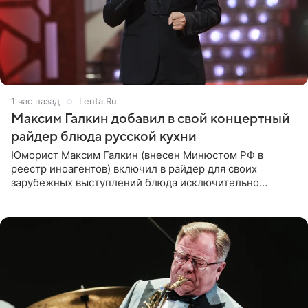
1 час назад
Lenta.Ru
Максим Галкин добавил в свой концертный
райдер блюда русской кухни
Юморист Максим Галкин (внесен Минюстом РФ в
реестр иноагентов) включил в райдер для своих
зарубежных выступлений блюда исключительно
русской кухни. Об этом сообщает РИА Новости.
Согласно документу, в гримерную