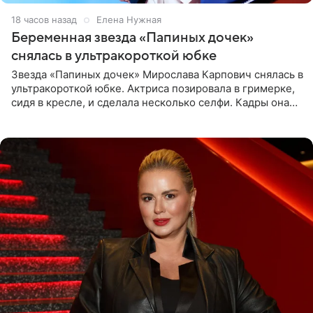
18 часов назад
Елена Нужная
Беременная звезда «Папиных дочек»
снялась в ультракороткой юбке
Звезда «Папиных дочек» Мирослава Карпович снялась в
ультракороткой юбке. Актриса позировала в гримерке,
сидя в кресле, и сделала несколько селфи. Кадры она
опубликовала на личной странице в социальной сети.