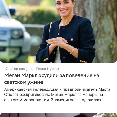
17 часов назад
Елена Нужная
Меган Маркл осудили за поведение на
светском ужине
Американская телеведущая и предприниматель Марта
Стюарт раскритиковала Меган Маркл за манеры на
светском мероприятии. Знаменитость поделилась
деталями личной встречи с герцогиней Сассекской,
пишет PageSix. По