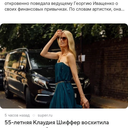
откровенно поведала ведущему Георгию Иващенко о
своих финансовых привычках. По словам артистки, она
давно перестала следить за тратами и может позволить
себе жить,
5 часов назад
super.ru
55-летняя Клаудия Шиффер восхитила