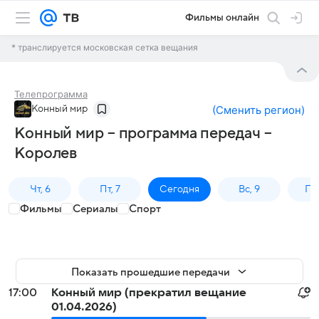
Фильмы онлайн
* транслируется московская сетка вещания
Телепрограмма
Конный мир
(
Сменить регион
)
Конный мир – программа передач –
Королев
Чт, 6
Пт, 7
Сегодня
Вс, 9
Пн,
Фильмы
Сериалы
Спорт
Показать прошедшие передачи
17:00
Конный мир (прекратил вещание
01.04.2026)