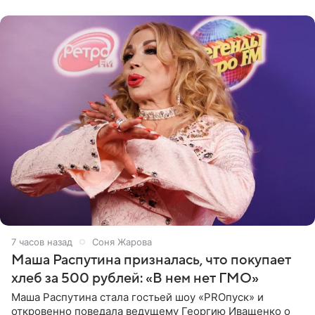
исполнителей мирового
7 часов назад
Соня Жарова
Маша Распутина призналась, что покупает
хлеб за 500 рублей: «В нем нет ГМО»
Маша Распутина стала гостьей шоу «PROпуск» и
откровенно поведала ведущему Георгию Иващенко о