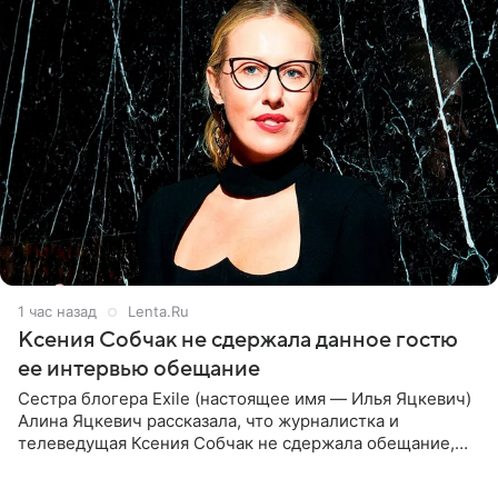
1 час назад
Lenta.Ru
Ксения Собчак не сдержала данное гостю
ее интервью обещание
Сестра блогера Exile (настоящее имя — Илья Яцкевич)
Алина Яцкевич рассказала, что журналистка и
телеведущая Ксения Собчак не сдержала обещание,
которое дала ему во время интервью с ним. Об этом она
заявила в