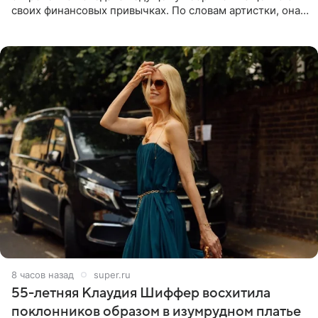
своих финансовых привычках. По словам артистки, она
давно перестала следить за тратами и может позволить
себе жить,
8 часов назад
super.ru
55-летняя Клаудия Шиффер восхитила
поклонников образом в изумрудном платье