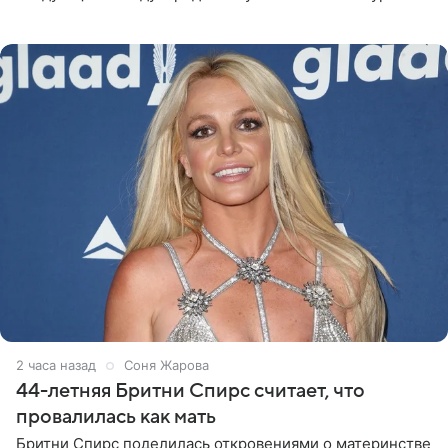
«Интервидение» могла бы представить молодая певица
Варвара Убель, так
2 часа назад
Соня Жарова
44-летняя Бритни Спирс считает, что
провалилась как мать
Бритни Спирс поделилась откровениями о материнстве