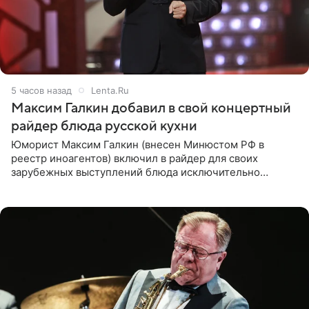
5 часов назад
Lenta.Ru
Максим Галкин добавил в свой концертный
райдер блюда русской кухни
Юморист Максим Галкин (внесен Минюстом РФ в
реестр иноагентов) включил в райдер для своих
зарубежных выступлений блюда исключительно
русской кухни. Об этом сообщает РИА Новости.
Согласно документу, в гримерную