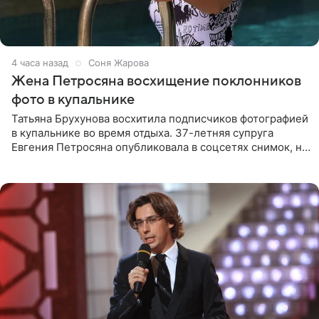
4 часа назад
Соня Жарова
Жена Петросяна восхищение поклонников
фото в купальнике
Татьяна Брухунова восхитила подписчиков фотографией
в купальнике во время отдыха. 37-летняя супруга
Евгения Петросяна опубликовала в соцсетях снимок, на
котором позирует у бассейна в белоснежном монокини
с