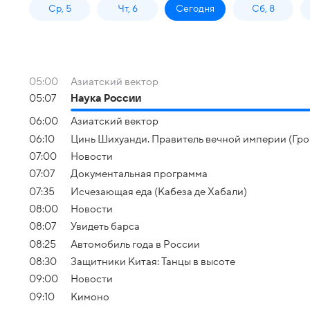
Ср, 5
Чт, 6
Сегодня
Сб, 8
05:00
Азиатский вектор
05:07
Наука России
06:00
Азиатский вектор
06:10
Цинь Шихуанди. Правитель вечной империи (Гр
07:00
Новости
07:07
Документальная программа
07:35
Исчезающая еда (Кабеза де Хабали)
08:00
Новости
08:07
Увидеть барса
08:25
Автомобиль года в России
08:30
Защитники Китая: Танцы в высоте
09:00
Новости
09:10
Кимоно