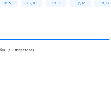
Вс, 9
Пн, 10
Вт, 11
Ср, 12
Чт, 13
обница императора)