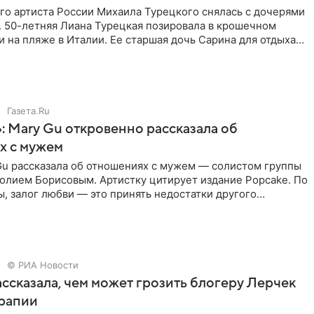
го артиста России Михаила Турецкого снялась с дочерями
. 50-летняя Лиана Турецкая позировала в крошечном
 на пляже в Италии. Ее старшая дочь Сарина для отдыха
о
Газета.Ru
: Mary Gu откровенно рассказала об
х с мужем
Gu рассказала об отношениях с мужем — солистом группы
олием Борисовым. Артистку цитирует издание Popcake. По
, залог любви — это принять недостатки другого
кже
© РИА Новости
ссказала, чем может грозить блогеру Лерчек
ерапии