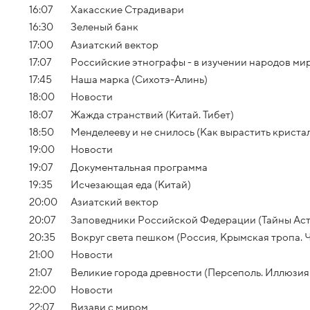
16:07
Хакасские Страдивари
16:30
Зеленый банк
17:00
Азиатский вектор
17:07
Российские этнографы - в изучении народов мир
17:45
Наша марка (Сихотэ-Алинь)
18:00
Новости
18:07
Жажда странствий (Китай. Тибет)
18:50
Менделееву и не снилось (Как вырастить криста
19:00
Новости
19:07
Документальная программа
19:35
Исчезающая еда (Китай)
20:00
Азиатский вектор
20:07
Заповедники Российской Федерации (Тайны Аст
20:35
Вокруг света пешком (Россия, Крымская тропа. Ч
21:00
Новости
21:07
Великие города древности (Персеполь. Иллюзия
22:00
Новости
22:07
Визави с миром