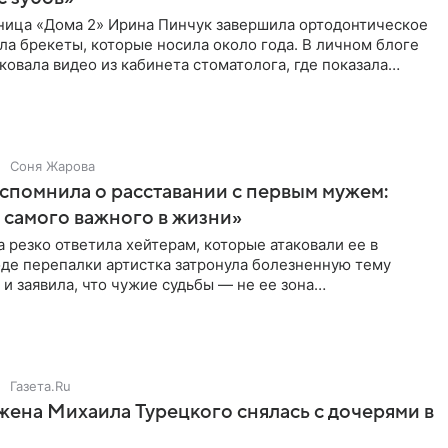
ница «Дома 2» Ирина Пинчук завершила ортодонтическое
ла брекеты, которые носила около года. В личном блоге
ковала видео из кабинета стоматолога, где показала
ия
Соня Жарова
спомнила о расставании с первым мужем:
самого важного в жизни»
 резко ответила хейтерам, которые атаковали ее в
оде перепалки артистка затронула болезненную тему
 и заявила, что чужие судьбы — не ее зона
ти. От Валентина
Газета.Ru
жена Михаила Турецкого снялась с дочерями в