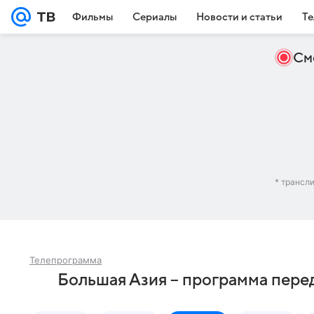
Фильмы
Сериалы
Новости и статьи
Те
См
* трансл
Телепрограмма
Большая Азия – программа пере