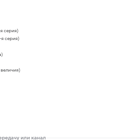
я серия)
-я серия)
а)
 величия)