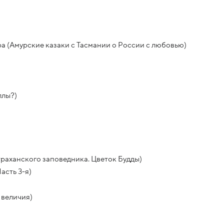
а (Амурские казаки с Тасмании о России с любовью)
ллы?)
раханского заповедника. Цветок Будды)
асть 3-я)
 величия)