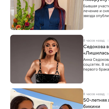
Бывшая участ
лечение и сня
звезда опубли
процесс снят
8 часов назад
Седокова в
«Лишилась 
Анна Седокова
соцсетях. В х
первого брака
ответственнос
8 часов назад
50-летняя 
бикини