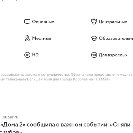
Основные
Центральные
Местные
Образовательн
HD
Для взрослых
 российско-азиатского сотрудничества. Эфир канала представлен ежедневн
му телеканала Большая Азия для города Королев на «ТВ Mail».
super.ru
 «Дома 2» сообщила о важном событии: «Сняли
с зубов»