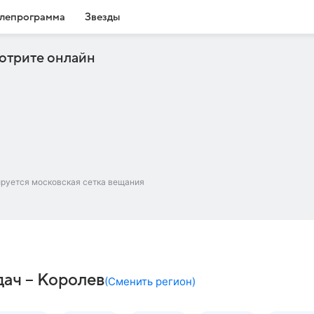
лепрограмма
Звезды
отрите онлайн
ируется московская сетка вещания
дач – Королев
(
Сменить регион
)