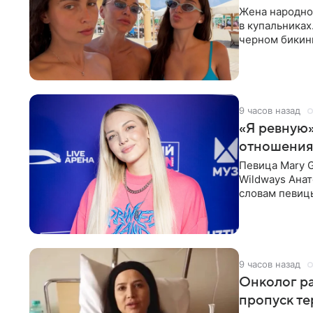
Жена народно
в купальниках
черном бикини
выбрала банд
9 часов назад
«Я ревную»
отношения
Певица Mary 
Wildways Анат
словам певицы
человека. Та
9 часов назад
Онколог ра
пропуск т