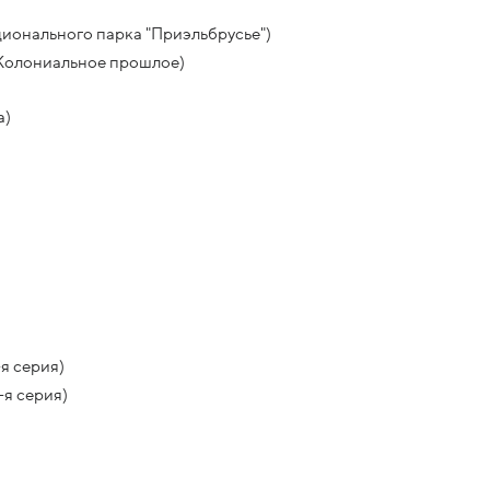
ионального парка "Приэльбрусье")
 Колониальное прошлое)
а)
я серия)
-я серия)