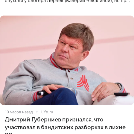
опухоли у блогера Лерчек (Валерии Чекалиной), но при
оперативном возобновлении лечения ущерб здоровью
не критичен,
10 часов назад
Life.ru
Дмитрий Губерниев признался, что
участвовал в бандитских разборках в лихие