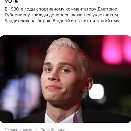
90-е
В 1990-е годы спортивному комментатору Дмитрию
Губерниеву трижды довелось оказаться участником
бандитских разборок. В одной из таких ситуаций ему
выдали тяжелый предмет и приказали вступить в драку,
однако он
10 часов назад
Соня Жарова