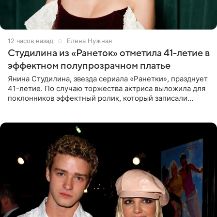
12 часов назад
Елена Нужная
Студилина из «Ранеток» отметила 41-летие в
эффектном полупрозрачном платье
Янина Студилина, звезда сериала «Ранетки», празднует
41-летие. По случаю торжества актриса выложила для
поклонников эффектный ролик, который записали
прошлой ночью. В кадре артистка предстала в
вечернем