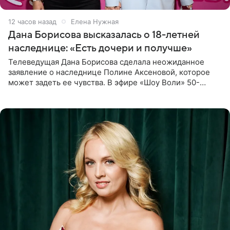
12 часов назад
Елена Нужная
Дана Борисова высказалась о 18-летней
наследнице: «Есть дочери и получше»
Телеведущая Дана Борисова сделала неожиданное
заявление о наследнице Полине Аксеновой, которое
может задеть ее чувства. В эфире «Шоу Воли» 50-
летняя знаменитость откровенно призналась, что не
считает свою дочь