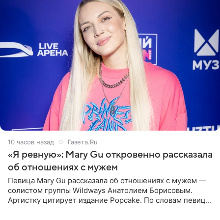
10 часов назад
Газета.Ru
«Я ревную»: Mary Gu откровенно рассказала
об отношениях с мужем
Певица Mary Gu рассказала об отношениях с мужем —
солистом группы Wildways Анатолием Борисовым.
Артистку цитирует издание Popcake. По словам певицы,
залог любви — это принять недостатки другого
человека. Также