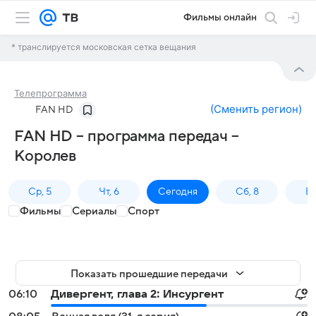
Фильмы онлайн
* транслируется московская сетка вещания
Телепрограмма
(
Сменить регион
)
FAN HD
FAN HD – программа передач –
Королев
Ср, 5
Чт, 6
Сегодня
Сб, 8
Вс
Фильмы
Сериалы
Спорт
Показать прошедшие передачи
06:10
Дивергент, глава 2: Инсургент