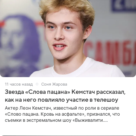
11 часов назад
Соня Жарова
Звезда «Слова пацана» Кемстач рассказал,
как на него повлияло участие в телешоу
Актер Леон Кемстач, известный по роли в сериале
«Слово пацана. Кровь на асфальте», признался, что
съемки в экстремальном шоу «Выживалити.
Наследники» кардинально повлияли на его образ жизни.
Подробностями он