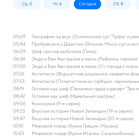
Ср, 5
Чт, 6
Сегодня
Сб, 8
05:09
География на вкус (Осетинский суп "Туйра" и ужи
05:44
Пробуем все с Джастин (Япония. Мисо-суп и мот
06:09
Шеф против любителя (Плов)
06:34
Энди и Бен Австралия в меню (Рыбалка, перелет
07:00
Энди и Бен Австралия в меню (От города к мор
07:26
Антипасти (Фуршетные шашлычки, креветки флам
07:53
Антипасти (Польпэттине из горбуши, чернильны
08:19
Готовим как шеф (Пельмени гедза и десерт "Три 
08:42
Готовим как шеф (Идеальный завтрак)
09:06
Кинокухня (9-я серия)
09:23
Вкусная история Новой Зеландии (19-я серия)
09:47
Вкусная история Новой Зеландии (20-я серия)
10:10
Мировой повар (Кухня Греции. Мусака)
10:43
Мировой повар (Кухня Италии. Сальтимбокка)