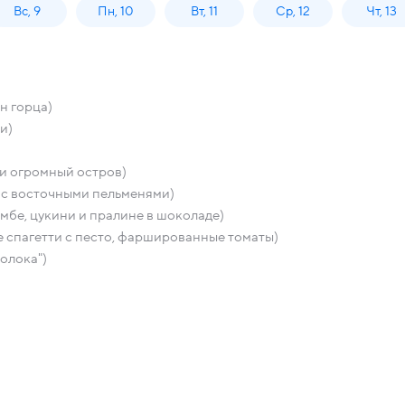
Вс, 9
Пн, 10
Вт, 11
Ср, 12
Чт, 13
н горца)
и)
 и огромный остров)
ю с восточными пельменями)
бе, цукини и пралине в шоколаде)
е спагетти с песто, фаршированные томаты)
молока")