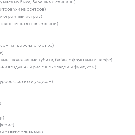
ру мяса из быка, барашка и свинины)
итров ухи из осетров)
 и огромный остров)
ю с восточными пельменями)
усом из творожного сыра)
ь)
ами, шоколадные кубики, бабка с фруктами и парфе)
е и воздушный рис с шоколадом и фундуком)
уррос с солью и уксусом)
)
р)
 ферме)
й салат с оливками)