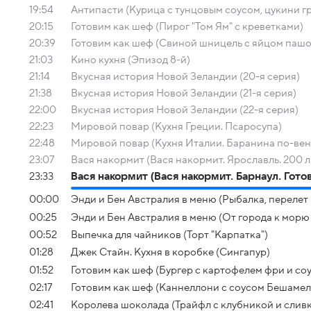
19:54
Антипасти (Курица с тунцовым соусом, цукини гр
20:15
Готовим как шеф (Пирог "Том Ям" с креветками)
20:39
Готовим как шеф (Свиной шницель с яйцом пашо
21:03
Кино кухня (Эпизод 8-й)
21:14
Вкусная история Новой Зеландии (20-я серия)
21:38
Вкусная история Новой Зеландии (21-я серия)
22:00
Вкусная история Новой Зеландии (22-я серия)
22:23
Мировой повар (Кухня Греции. Псаросупа)
22:48
Мировой повар (Кухня Италии. Баранина по-вен
23:07
Вася накормит (Вася накормит. Ярославль. 200 л
23:33
Вася накормит (Вася накормит. Барнаул. Гото
00:00
Энди и Бен Австралия в меню (Рыбалка, перелет
00:25
Энди и Бен Австралия в меню (От города к мор
00:52
Выпечка для чайников (Торт "Карпатка")
01:28
Джек Стайн. Кухня в коробке (Сингапур)
01:52
Готовим как шеф (Бургер с картофелем фри и со
02:17
Готовим как шеф (Каннеллони с соусом Бешамел
02:41
Королева шоколада (Трайфл с клубникой и сливк