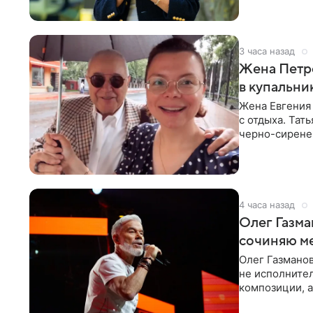
3 часа назад
Жена Петр
в купальни
Жена Евгения
с отдыха. Тат
черно-сиренев
«Татьяна,
4 часа назад
Олег Газма
сочиняю м
Олег Газманов
не исполнител
композиции, а
музыканта,