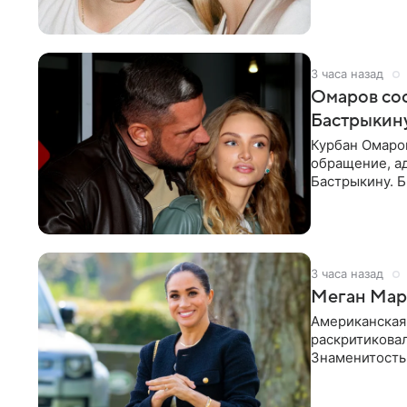
3 часа назад
Омаров соо
Бастрыкину
Курбан Омаро
обращение, а
Бастрыкину. 
в личном блог
3 часа назад
Меган Марк
Американская
раскритикова
Знаменитость
Сассекской, п