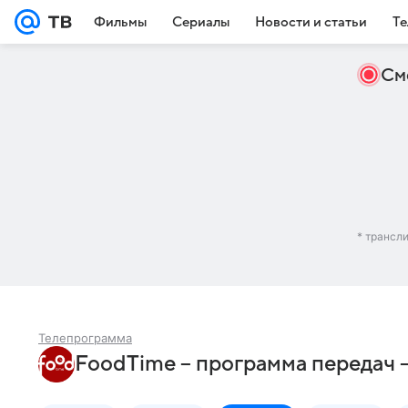
Фильмы
Сериалы
Новости и статьи
Те
См
* трансл
Телепрограмма
FoodTime – программа передач 