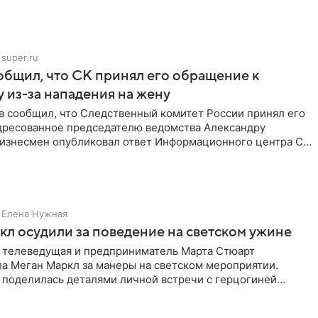
super.ru
бщил, что СК принял его обращение к
 из-за нападения на жену
в сообщил, что Следственный комитет России принял его
дресованное председателю ведомства Александру
Бизнесмен опубликовал ответ Информационного центра СК
е. В
Елена Нужная
л осудили за поведение на светском ужине
 телеведущая и предприниматель Марта Стюарт
ла Меган Маркл за манеры на светском мероприятии.
 поделилась деталями личной встречи с герцогиней
ишет PageSix. По