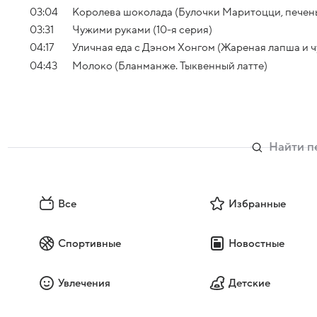
03:04
Королева шоколада (Булочки Маритоцци, печень
03:31
Чужими руками (10-я серия)
04:17
Уличная еда с Дэном Хонгом (Жареная лапша и ч
04:43
Молоко (Бланманже. Тыквенный латте)
Все
Избранные
Спортивные
Новостные
Увлечения
Детские