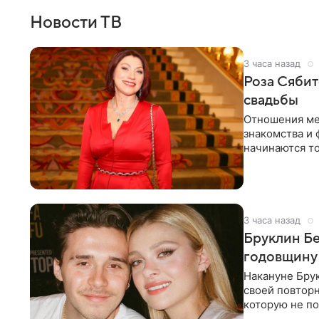
Новости ТВ
3 часа назад
Роза Сябит
свадьбы
Отношения ме
знакомства и 
начинаются то
многого,
3 часа назад
Бруклин Бе
годовщину
Накануне Бру
своей повтор
которую не по
считает это