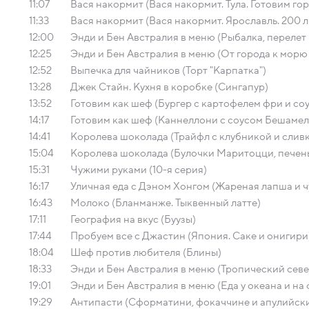
11:07
Вася накормит (Вася накормит. Тула. Готовим го
11:33
Вася накормит (Вася накормит. Ярославль. 200 л
12:00
Энди и Бен Австралия в меню (Рыбалка, перелет
12:25
Энди и Бен Австралия в меню (От города к мор
12:52
Выпечка для чайников (Торт "Карпатка")
13:28
Джек Стайн. Кухня в коробке (Сингапур)
13:52
Готовим как шеф (Бургер с картофелем фри и со
14:17
Готовим как шеф (Каннеллони с соусом Бешамел
14:41
Королева шоколада (Трайфл с клубникой и сливк
15:04
Королева шоколада (Булочки Маритоцци, печень
15:31
Чужими руками (10-я серия)
16:17
Уличная еда с Дэном Хонгом (Жареная лапша и ч
16:43
Молоко (Бланманже. Тыквенный латте)
17:11
География на вкус (Буузы)
17:44
Пробуем все с Джастин (Япония. Саке и онигири
18:04
Шеф против любителя (Блины)
18:33
Энди и Бен Австралия в меню (Тропический севе
19:01
Энди и Бен Австралия в меню (Еда у океана и на
19:29
Антипасти (Сформатини, фокаччине и апулийски