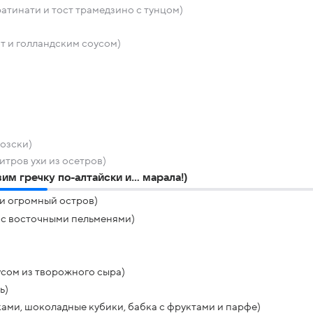
атинати и тост трамедзино с тунцом)
т и голландским соусом)
озски)
итров ухи из осетров)
вим гречку по-алтайски и… марала!)
 и огромный остров)
ю с восточными пельменями)
усом из творожного сыра)
ь)
ами, шоколадные кубики, бабка с фруктами и парфе)