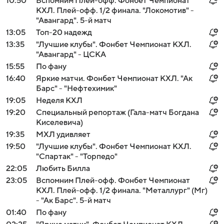
10:50
Вспомним Плей-офф. Фонбет Чемпионат
КХЛ. Плей-офф. 1/2 финала. "Локомотив" -
"Авангард". 5-й матч
13:05
Топ-20 надежд
13:35
"Лучшие клубы". Фонбет Чемпионат КХЛ.
"Авангард" - ЦСКА
15:55
По фану
16:40
Яркие матчи. Фонбет Чемпионат КХЛ. "Ак
Барс" - "Нефтехимик"
19:05
Неделя КХЛ
19:20
Специальный репортаж (Гала-матч Богдана
Киселевича)
19:35
МХЛ удивляет
19:50
"Лучшие клубы". Фонбет Чемпионат КХЛ.
"Спартак" - "Торпедо"
22:05
Любить Билла
23:05
Вспомним Плей-офф. Фонбет Чемпионат
КХЛ. Плей-офф. 1/2 финала. "Металлург" (Мг)
- "Ак Барс". 5-й матч
01:40
По фану