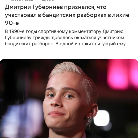
Дмитрий Губерниев признался, что
участвовал в бандитских разборках в лихие
90-е
В 1990-е годы спортивному комментатору Дмитрию
Губерниеву трижды довелось оказаться участником
бандитских разборок. В одной из таких ситуаций ему
выдали тяжелый предмет и приказали вступить в драку,
однако он