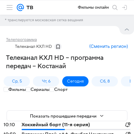
Фильмы онлайн
* транслируется московская сетка вещания
Телепрограмма
(
Сменить регион
)
Телеканал КХЛ HD
Телеканал КХЛ HD – программа
передач – Костанай
Ср, 5
Чт, 6
Сегодня
Сб, 8
Вс
Фильмы
Сериалы
Спорт
Показать прошедшие передачи
10:10
Хоккейный борт (11-я серия)