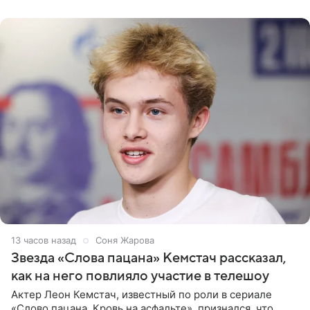
домам». По
13 часов назад
Соня Жарова
Звезда «Слова пацана» Кемстач рассказал,
как на него повлияло участие в телешоу
Актер Леон Кемстач, известный по роли в сериале
«Слово пацана. Кровь на асфальте», признался, что