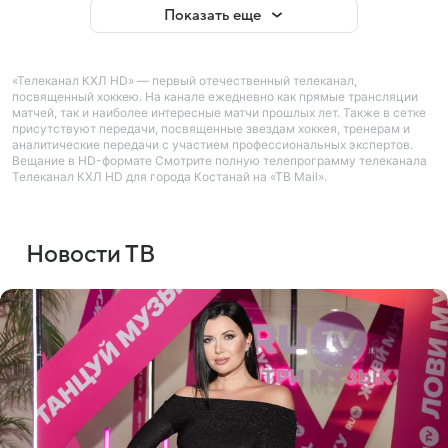
Показать еще
«Телеканал КХЛ HD» — первый отечественный телеканал,
посвященный хоккею. На канале ежедневно как прямые трансляции
матчей, так и наиболее интересные матчи прошлых лет. Также в сетке
присутствуют передачи, посвященные звездам хоккея, тренерам и
аналитические передачи с участием профессиональных экспертов.
Вещание в HD-формате Смотрите полную телепрограмму телеканала
Телеканал КХЛ HD для города Костанай на «ТВ Mail».
Новости ТВ