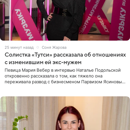
25 минут назад
Соня Жарова
Солистка «Тутси» рассказала об отношениях
с изменившим ей экс-мужем
Певица Мария Вебер в интервью Наталье Подольской
откровенно рассказала о том, как тяжело она
переживала развод с бизнесменом Парвизом Ясиновым.
Артистка призналась, что измена бывшего супруга стала
для нее